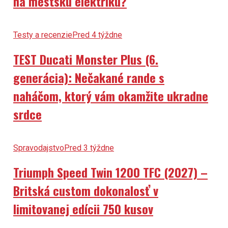
na mestskú elektriku?
Testy a recenzie
Pred 4 týždne
TEST Ducati Monster Plus (6.
generácia): Nečakané rande s
naháčom, ktorý vám okamžite ukradne
srdce
Spravodajstvo
Pred 3 týždne
Triumph Speed Twin 1200 TFC (2027) –
Britská custom dokonalosť v
limitovanej edícii 750 kusov