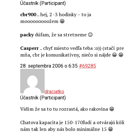
Účastník (Participant)
cbr900
.. hej, 2 -3 hodinky – to ja
mooooooooožem 😁
packy
dúfam, že sa stretneme 😉
Casperr
.. chyť miesto vedľa teba :o)) (stačí pre
mňa, cbr je komunikatívny, niečo si nájde 😀 😁
28. septembra 2006 o 6:35
#69285
draciatko
Účastník (Participant)
Vidím že sa to tu rozrastá, ako rakovina 😁
Chatova kapacita je 150-170ľudí a otvárajú kôli
nám tak len aby nás bolo minimálne 15 😁