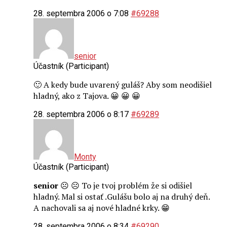
28. septembra 2006 o 7:08
#69288
senior
Účastník (Participant)
🙂 A kedy bude uvarený guláš? Aby som neodišiel
hladný, ako z Tajova. 😀 😀 😀
28. septembra 2006 o 8:17
#69289
Monty
Účastník (Participant)
senior
☹️ ☹️ To je tvoj problém že si odišiel
hladný. Mal si ostať .Gulášu bolo aj na druhý deň.
A nachovali sa aj nové hladné krky. 😁
28. septembra 2006 o 8:34
#69290