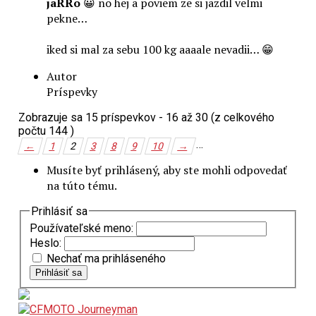
jaRRo
😀 no hej a poviem ze si jazdil velmi
pekne…
iked si mal za sebu 100 kg aaaale nevadii… 😁
Autor
Príspevky
Zobrazuje sa 15 príspevkov - 16 až 30 (z celkového
počtu 144 )
…
←
1
2
3
8
9
10
→
Musíte byť prihlásený, aby ste mohli odpovedať
na túto tému.
Prihlásiť sa
Používateľské meno:
Heslo:
Nechať ma prihláseného
Prihlásiť sa