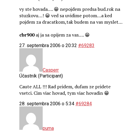
vy ste hovada…. 😁 nepojdem predsa bud.rok na
stuzkovu…! 😀 ved sa uvidime potom…a ked
pojdem za dracatkom,tak budem na vas myslet…
cbr900
aj ja sa opijem za vas…. 😁
27. septembra 2006 o 20:32
#69283
Casperr
Účastník (Participant)
Caute ALL !!! Rad pridem, dufam ze pridete
vsetci. Cim viac hovad, tym viac hovadin 😁
28. septembra 2006 o 5:34
#69284
puma