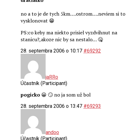
no a to je de tych 5km….ostrom….neviem si to
vysklonovat 😁
PS:co keby ma niekto prisiel vyzdvihnut na
stanicu?,akoze nic by sa nestalo… 🤐
28. septembra 2006 o 10:17
#69292
jaRRo
Účastník (Participant)
pogicko
😀 🙄 no ja som už bol
28. septembra 2006 o 13:47
#69293
andoo
Účastník (Participant)