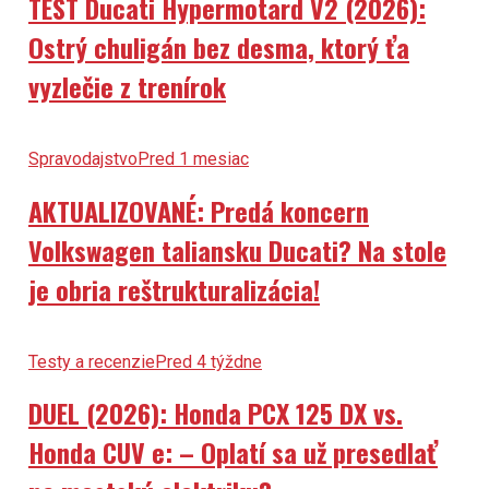
TEST Ducati Hypermotard V2 (2026):
Ostrý chuligán bez desma, ktorý ťa
vyzlečie z trenírok
Spravodajstvo
Pred 1 mesiac
AKTUALIZOVANÉ: Predá koncern
Volkswagen taliansku Ducati? Na stole
je obria reštrukturalizácia!
Testy a recenzie
Pred 4 týždne
DUEL (2026): Honda PCX 125 DX vs.
Honda CUV e: – Oplatí sa už presedlať