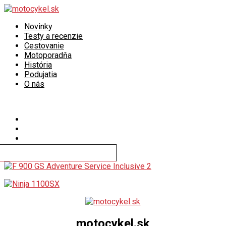
Novinky
Testy a recenzie
Cestovanie
Motoporadňa
História
Podujatia
O nás
Connect with us
motocykel.sk