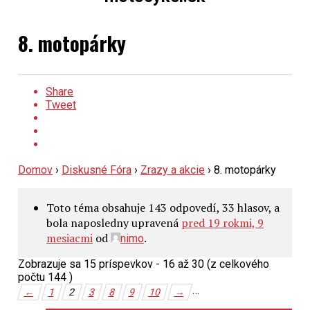
8. motopárky
Share
Tweet
Domov
›
Diskusné Fóra
›
Zrazy a akcie
›
8. motopárky
Toto téma obsahuje 143 odpovedí, 33 hlasov, a
bola naposledny upravená
pred 19 rokmi, 9
mesiacmi
od
.
nimo
Zobrazuje sa 15 príspevkov - 16 až 30 (z celkového
počtu 144 )
…
←
1
2
3
8
9
10
→