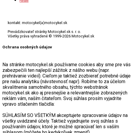
Fórum
kontakt: motocykel(a)motocykel.sk
Prevádzkovateľ stránky Motocykel.sk s. r. o.
Všetky práva vyhradené © 1999-2026 Motocykel.sk
Ochrana osobných údajov
Na stránke motocykel.sk používame cookies aby sme pre vás
zabezpečili ten najlepší zážitok z nášho webu (napr.
prehrávanie videií). Cieľom je taktiež zozbierať potrebné údaje
pre našu analytiku (návstevnosť napr). Robíme to za účelom
skvalitnenia samotného obsahu, týchto webstránok
motocykel.sk ako aj presnejšie a relevantnejšie zobrazených
reklám vám, naším čitateľom. Svoj súhlas prosím vyjadrite
vpravo stlačením tlačidla:
SÚHLASÍM SO VŠETKÝM akceptujete spracovanie údajov na
všetky uvádzané účely. Taktiež vyjadrujete svoj súhlas s
používaním údajov, ktoré je možné spracúvať len s vaším
súhlasom (môžete ho kedykoľvek zmeniť).