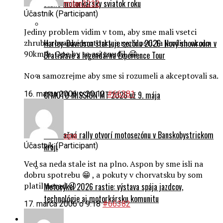
zažilo motorkársky sviatok roku
milan3232
Účastník (Participant)
Jediny problem vidim v tom, aby sme mali vsetci
Harley-Davidson štartuje sezónu 2026: Nový showroom v
zhruba rovanke motorky a rychlosti. Ja jazdim okolo
90km/h. Ope by sa asi znudil. 😀
Bratislave a legendárna Experience Tour
No a samozrejme aby sme si rozumeli a akceptovali sa.
CFMOTO MISSION MT 2026 už 9. mája
16. marca 2006 o 20:12
#66381
Orientačná rally otvorí motosezónu v Banskobystrickom
ope
kraji
Účastník (Participant)
Ved sa neda stale ist na plno. Aspon by sme isli na
dobru spotrebu 😁 , a pokuty v chorvatsku by som
platil nerad 😕
Motocykel 2026 rastie: výstava spája jazdcov,
technológie aj motorkársku komunitu
17. marca 2006 o 9:18
#66382
O nás