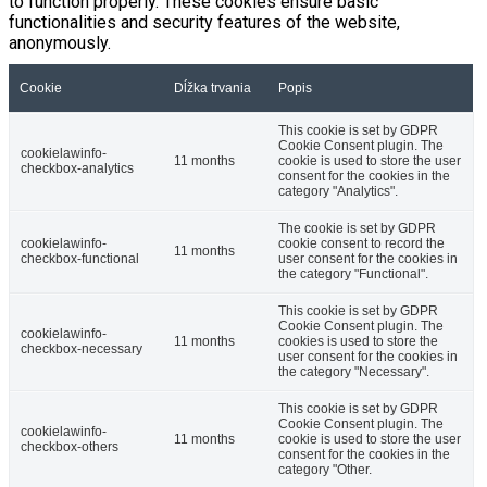
to function properly. These cookies ensure basic
functionalities and security features of the website,
anonymously.
Cookie
Dĺžka trvania
Popis
This cookie is set by GDPR
Cookie Consent plugin. The
cookielawinfo-
11 months
cookie is used to store the user
checkbox-analytics
consent for the cookies in the
category "Analytics".
The cookie is set by GDPR
cookielawinfo-
cookie consent to record the
11 months
checkbox-functional
user consent for the cookies in
the category "Functional".
This cookie is set by GDPR
Cookie Consent plugin. The
cookielawinfo-
11 months
cookies is used to store the
checkbox-necessary
user consent for the cookies in
the category "Necessary".
This cookie is set by GDPR
Cookie Consent plugin. The
cookielawinfo-
11 months
cookie is used to store the user
checkbox-others
consent for the cookies in the
category "Other.