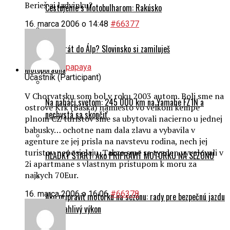
Berieš aj ladvinku?
Cestujeme s Motobulharom: Rakúsko
16. marca 2006 o 14:48
#66377
Prvý krát do Álp? Slovinsko si zamiluješ
papaya
Motoporadňa
Účastník (Participant)
V Chorvatsku som bol v roku 2003 autom. Boli sme na
Na naháči svetom: 245 000 km na Yamahe FZ1N a
ostrove Krk (Baska) namiesto vo velkom kempe
nechystá sa skončiť
plnom CZ turistov sme sa ubytovali nacierno u jednej
babusky… ochotne nam dala zlavu a vybavila v
agenture ze jej prisla na navstevu rodina, nech jej
turistov neposielaju. Takze sme sa tyzden vyvalovali v
HLADKÝ ŠTART: Ako PRIPRAVIŤ MOTORKU NA SEZÓNU
2i apartmane s vlastnym pristupom k moru za
najkych 70Eur.
16. marca 2006 o 16:06
#66378
Ako pripraviť motorku na sezónu: rady pre bezpečnú jazdu
a spoľahlivý výkon