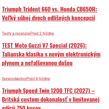
Triumph Trident 660 vs. Honda CB650R:
Veľký súboj dvoch odlišných koncepcií
Testy a recenzie
Pred 2 týždne
TEST Moto Guzzi V7 Special (2026):
Talianska klasika s novým elektronickým
plynom a nefalšovanou dušou
Spravodajstvo
Pred 4 týždne
Triumph Speed Twin 1200 TFC (2027) –
Britská custom dokonalosť v limitovanej
edícii 750 kusov