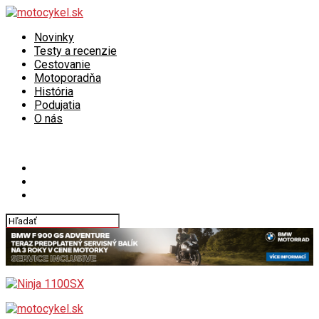
Novinky
Testy a recenzie
Cestovanie
Motoporadňa
História
Podujatia
O nás
Connect with us