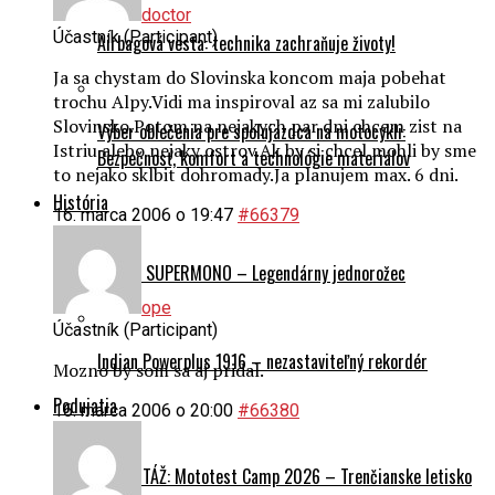
doctor
Účastník (Participant)
Airbagová vesta: technika zachraňuje životy!
Ja sa chystam do Slovinska koncom maja pobehat
trochu Alpy.Vidi ma inspiroval az sa mi zalubilo
Slovinsko.Potom na nejakych par dni chcem zist na
Výber oblečenia pre spolujazdca na motocykli:
Istriu alebo nejaky ostrov.Ak by si chcel mohli by sme
Bezpečnosť, komfort a technológie materiálov
to nejako sklbit dohromady.Ja planujem max. 6 dni.
História
16. marca 2006 o 19:47
#66379
Ducati SUPERMONO – Legendárny jednorožec
ope
Účastník (Participant)
Indian Powerplus 1916 – nezastaviteľný rekordér
Mozno by som sa aj pridal.
Podujatia
16. marca 2006 o 20:00
#66380
REPORTÁŽ: Mototest Camp 2026 – Trenčianske letisko