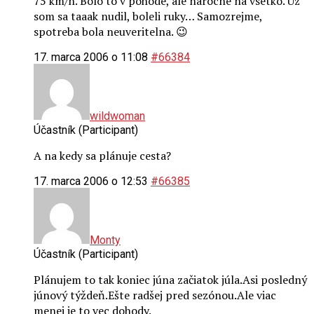
75 km/h. Bolo to v pohode, ale narocne na vsetko. Uz
som sa taaak nudil, boleli ruky… Samozrejme,
spotreba bola neuveritelna. 😉
17. marca 2006 o 11:08
#66384
wildwoman
Účastník (Participant)
A na kedy sa plánuje cesta?
17. marca 2006 o 12:53
#66385
Monty
Účastník (Participant)
Plánujem to tak koniec júna začiatok júla.Asi posledný
júnový týždeň.Ešte radšej pred sezónou.Ale viac
menej je to vec dohody.