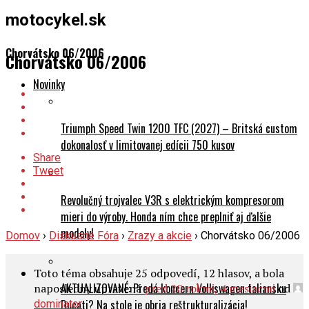
motocykel.sk
Chorvátsko 06/2006
Chorvátsko 06/2006
Novinky
Triumph Speed Twin 1200 TFC (2027) – Britská custom
dokonalosť v limitovanej edícii 750 kusov
Share
Tweet
Revolučný trojvalec V3R s elektrickým kompresorom
mieri do výroby. Honda ním chce preplniť aj ďalšie
modely!
Domov
›
Diskusné Fóra
›
Zrazy a akcie
›
Chorvátsko 06/2006
Toto téma obsahuje 25 odpovedí, 12 hlasov, a bola
AKTUALIZOVANÉ: Predá koncern Volkswagen taliansku
naposledny upravená
pred 20 rokmi, 4 mesiacmi
od
.
Ducati? Na stole je obria reštrukturalizácia!
dominator