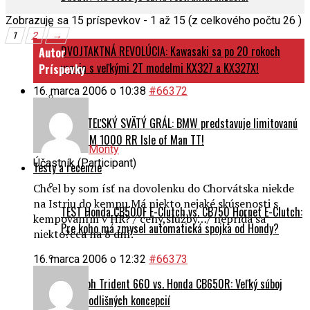
Zobrazuje sa 15 príspevkov - 1 až 15 (z celkového počtu 26 )
1
2
→
DVOJTAKTNÁ REVOLÚCIA: Kawasaki sa po 20 rokoch
Autor
vracia s veľkými 2T modelmi KX327 a KX327X!
Príspevky
16. marca 2006 o 10:38
#66372
ZBERATEĽSKÝ SVÄTÝ GRÁL: BMW predstavuje limitovanú
edíciu M 1000 RR Isle of Man TT!
Monty
Účastník (Participant)
Testy a recenzie
Chcel by som ísť na dovolenku do Chorvátska niekde
na Istriu do kempu.Má niekto nejaké skúsenosti s
TEST Honda CB500F E-Clutch vs. CB750 Hornet E-Clutch:
kempovaním v HR? / ceny,služby…/ nepridá sa
Pre koho má zmysel automatická spojka od Hondy?
niekto?cca na 8 dní.
16. marca 2006 o 12:32
#66373
Triumph Trident 660 vs. Honda CB650R: Veľký súboj
dvoch odlišných koncepcií