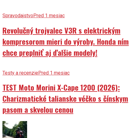
Spravodajstvo
Pred 1 mesiac
Revolučný trojvalec V3R s elektrickým
kompresorom mieri do výroby. Honda ním
chce preplniť aj ďalšie modely!
Testy a recenzie
Pred 1 mesiac
TEST Moto Morini X-Cape 1200 (2026):
Charizmatické talianske véčko s čínskym
pasom a skvelou cenou