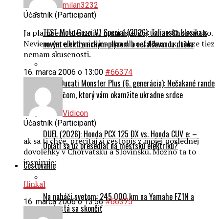
milan3232
Účastník (Participant)
TEST Moto Guzzi V7 Special (2026): Talianska klasika s
Ja planujem, ale zatial mam iste iba to, ze Chorvatsko.
novým elektronickým plynom a nefalšovanou dušou
Neviem este kedy ani na ako dlho… Idem 1x, takze tiez
nemam skusenosti.
16. marca 2006 o 13:00
#66374
TEST Ducati Monster Plus (6. generácia): Nečakané rande
s naháčom, ktorý vám okamžite ukradne srdce
Vidicon
Účastník (Participant)
DUEL (2026): Honda PCX 125 DX vs. Honda CUV e: –
ak sa ti chce, precitaj si cestopis z mojej poslednej
Oplatí sa už presedlať na mestskú elektriku?
dovolenky v Chorvatsku a Slovinsku. Mozno ta to
inspiruje:
Cestovanie
[linka]
Na naháči svetom: 245 000 km na Yamahe FZ1N a
16. marca 2006 o 13:56
#66375
nechystá sa skončiť