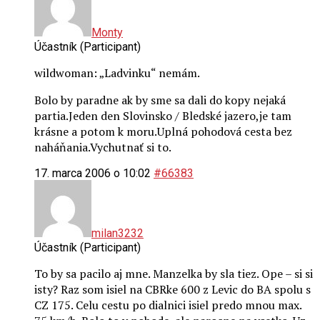
Monty
Účastník (Participant)
wildwoman: „Ladvinku“ nemám.
Bolo by paradne ak by sme sa dali do kopy nejaká
partia.Jeden den Slovinsko / Bledské jazero,je tam
krásne a potom k moru.Uplná pohodová cesta bez
naháňania.Vychutnať si to.
17. marca 2006 o 10:02
#66383
milan3232
Účastník (Participant)
To by sa pacilo aj mne. Manzelka by sla tiez. Ope – si si
isty? Raz som isiel na CBRke 600 z Levic do BA spolu s
CZ 175. Celu cestu po dialnici isiel predo mnou max.