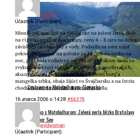
eXeBaT
Účastník (Participant)
Minulý rok som bol na dovolenke na južnej Istrii, dole
na cípe sú myslím dva kempy, ceny 6 – 8 ojro na deň v
závislosti od elektriky a vody. Podarilo sa nám nájsť
pekné ubytovanie na private za 10 ojro na osobu na
noc, pláž bola vzdialená asi 300 m. Slovákom majú vo
zvyku poniektorí vychádza v ústrety a nezdierať ich,
ako nemčúrov. Domáci pán bol z Čiernej hory a
mangelka srbka, obaja žijúci vo Švajčiarsku a na Istriu
Cestujeme s Motobulharom: Slovinsko
chodia iba na dovolenku do letného sídla.
16. marca 2006 o 14:28
#66376
Rakúsko s Motobulharom: Zelená perla blízko Bratislavy
– Grüner See
wildwoman
Účastník (Participant)