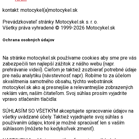
kontakt: motocykel(a)motocykel.sk
Prevádzkovateľ stránky Motocykel.sk s. r. o.
Všetky práva vyhradené © 1999-2026 Motocykel.sk
Ochrana osobných údajov
Na stránke motocykel.sk používame cookies aby sme pre vás
zabezpečili ten najlepší zážitok z nášho webu (napr.
prehrávanie videií). Cieľom je taktiež zozbierať potrebné údaje
pre našu analytiku (návstevnosť napr). Robíme to za účelom
skvalitnenia samotného obsahu, týchto webstránok
motocykel.sk ako aj presnejšie a relevantnejšie zobrazených
reklám vám, naším čitateľom. Svoj súhlas prosím vyjadrite
vpravo stlačením tlačidla:
SÚHLASÍM SO VŠETKÝM akceptujete spracovanie údajov na
všetky uvádzané účely. Taktiež vyjadrujete svoj súhlas s
používaním údajov, ktoré je možné spracúvať len s vaším
súhlasom (môžete ho kedykoľvek zmeniť).