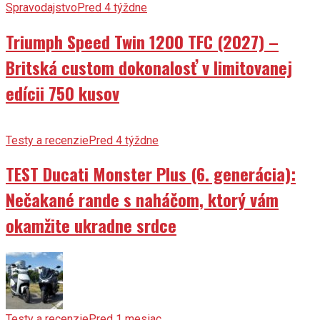
Spravodajstvo
Pred 4 týždne
Triumph Speed Twin 1200 TFC (2027) –
Britská custom dokonalosť v limitovanej
edícii 750 kusov
Testy a recenzie
Pred 4 týždne
TEST Ducati Monster Plus (6. generácia):
Nečakané rande s naháčom, ktorý vám
okamžite ukradne srdce
Testy a recenzie
Pred 1 mesiac