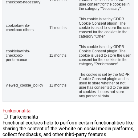
11 months
cookies is used to store the
checkbox-necessary
user consent for the cookies in
the category "Necessary".
This cookie is set by GDPR
Cookie Consent plugin. The
cookielawinfo-
11 months
cookie is used to store the user
checkbox-others
consent for the cookies in the
category "Other.
This cookie is set by GDPR
cookielawinfo-
Cookie Consent plugin. The
checkbox-
11 months
cookie is used to store the user
performance
consent for the cookies in the
category "Performance".
The cookie is set by the GDPR
Cookie Consent plugin and is
used to store whether or not
viewed_cookie_policy
11 months
user has consented to the use
of cookies. It does not store
any personal data.
Funkcionalita
Funkcionalita
Functional cookies help to perform certain functionalities like
sharing the content of the website on social media platforms,
collect feedbacks, and other third-party features.