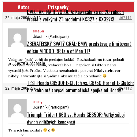
Autor
Príspevky
DVOJTAKTNÁ REVOLÚCIA: Kawasaki sa po 20 rokoch
22. mája 2006 o 9:19
#67111
vracia s veľkými 2T modelmi KX327 a KX327X!
eXeBaT
Účastník (Participant)
ZBERATEĽSKÝ SVÄTÝ GRÁL: BMW predstavuje limitovanú
edíciu M 1000 RR Isle of Man TT!
Vadimovi (psik) vtrhli do predajne kukláči. Rozhádzali mu tovar, pobrali
Testy a recenzie
motocykle do kamióna, prefackali ho a … napokon si takto z neho
vystrelil Jožo Pročko. V sobotu nezabudnite pozerať
Nikdy nehovor
nikdy!
a vychutnajte si Vadima, ako mu tečie do nohavíc
TEST Honda CB500F E-Clutch vs. CB750 Hornet E-Clutch:
22. mája 2006 o 9:36
#67112
Pre koho má zmysel automatická spojka od Hondy?
papaya
Účastník (Participant)
Triumph Trident 660 vs. Honda CB650R: Veľký súboj
dvoch odlišných koncepcií
Ty si ich tam poslal ?
))