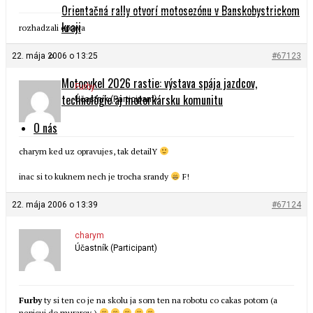
Orientačná rally otvorí motosezónu v Banskobystrickom
kraji
rozhadzali oprava
22. mája 2006 o 13:25
#67123
Motocykel 2026 rastie: výstava spája jazdcov,
Furby
technológie aj motorkársku komunitu
Účastník (Participant)
O nás
charym ked uz opravujes, tak detailY
inac si to kuknem nech je trocha srandy
F!
22. mája 2006 o 13:39
#67124
charym
Účastník (Participant)
Furby
ty si ten co je na skolu ja som ten na robotu co cakas potom (a
nepicuj do murarov )