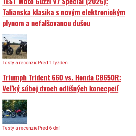
TEST Moto Guzzi V7 Special (2026):
Talianska klasika s novým elektronickým
plynom a nefalšovanou dušou
Testy a recenzie
Pred 1 týždeň
Triumph Trident 660 vs. Honda CB650R:
Veľký súboj dvoch odlišných koncepcií
Testy a recenzie
Pred 6 dní