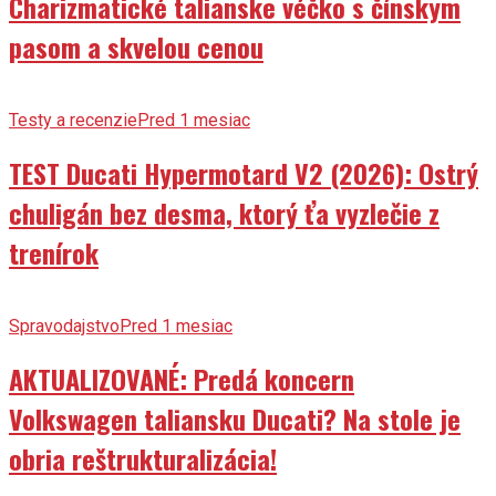
Charizmatické talianske véčko s čínskym
pasom a skvelou cenou
Testy a recenzie
Pred 1 mesiac
TEST Ducati Hypermotard V2 (2026): Ostrý
chuligán bez desma, ktorý ťa vyzlečie z
trenírok
Spravodajstvo
Pred 1 mesiac
AKTUALIZOVANÉ: Predá koncern
Volkswagen taliansku Ducati? Na stole je
obria reštrukturalizácia!