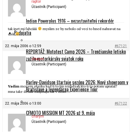
raptor
Účastník (Participant)
Indian Powerplus 1916 – nezastaviteľný rekordér
tak inet mi fahciiiii
myslim ze by nebolo od veci to hned nahravat na
Podujatia
disk
…
22. mája 2006 o 12:59
#67121
REPORTÁŽ: Mototest Camp 2026 – Trenčianske letisko
zažilo motorkársky sviatok roku
charym
Účastník (Participant)
Harley-Davidson štartuje sezónu 2026: Nový showroom v
Vadim
mozem otazku ked ti to tm rozhdzali kto ti to potom upratal?
Bratislave a legendárna Experience Tour
mna take detaili zaujmaju nic v zlom …
22. mája 2006 o 13:00
#67122
CFMOTO MISSION MT 2026 už 9. mája
charym
Účastník (Participant)