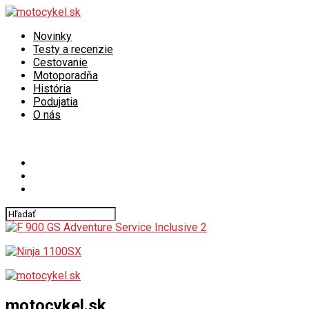
Novinky
Testy a recenzie
Cestovanie
Motoporadňa
História
Podujatia
O nás
Connect with us
motocykel.sk