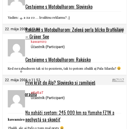
Cestujeme s Motobulharom: Slovinsko
Vadim: … a za co … kvalitnu reklamu? ;]
Rakúsko s Motobulharom: Zelená perla blízko Bratislavy
22. mája 2006 o 11:49
#67116
– Grüner See
kawamiro
Účastník (Participant)
Cestujeme s Motobulharom: Rakúsko
Ked nezabudnem tak si to pozriem, tak to potom zbalili aj Pala Silarda?
22. mája 2006 o 11:52
#67117
Prvý krát do Álp? Slovinsko si zamiluješ
eXeBaT
Motoporadňa
Účastník (Participant)
Na naháči svetom: 245 000 km na Yamahe FZ1N a
nechystá sa skončiť
kawamiro
Zbalili, ale aj Paľo v tom mal prsty