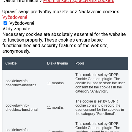
Ďalšie informácie v
Podmienkach spracúvania cookies
.
Upraviť svoje predvoľby môžete cez Nastavenie cookies.
Vyžadované
Vyžadované
Vždy zapnuté
Necessary cookies are absolutely essential for the website
to function properly. These cookies ensure basic
functionalities and security features of the website,
anonymously.
Cookie
Dĺžka trvania
Popis
This cookie is set by GDPR
Cookie Consent plugin. The
cookielawinfo-
11 months
cookie is used to store the user
checkbox-analytics
consent for the cookies in the
category "Analytics".
The cookie is set by GDPR
cookielawinfo-
cookie consent to record the
11 months
checkbox-functional
user consent for the cookies in
the category "Functional".
This cookie is set by GDPR
Cookie Consent plugin. The
cookielawinfo-