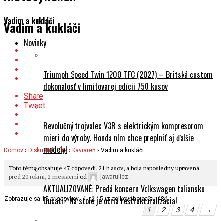
Vadim a kukláči
Vadim a kukláči
Novinky
Triumph Speed Twin 1200 TFC (2027) – Britská custom
dokonalosť v limitovanej edícii 750 kusov
Share
Tweet
Revolučný trojvalec V3R s elektrickým kompresorom
mieri do výroby. Honda ním chce preplniť aj ďalšie
modely!
Domov
›
Diskusné Fóra
›
Kaviareň
›
Vadim a kukláči
Toto téma obsahuje 47 odpovedí, 21 hlasov, a bola naposledny upravená
pred 20 rokmi, 2 mesiacmi
od
.
jawarullez
AKTUALIZOVANÉ: Predá koncern Volkswagen taliansku
Ducati? Na stole je obria reštrukturalizácia!
Zobrazuje sa 15 príspevkov - 1 až 15 (z celkového počtu 48 )
1
2
3
4
→