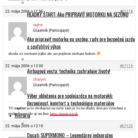
22. mája 2006 o 11:55
#67118
HLADKÝ ŠTART: Ako PRIPRAVIŤ MOTORKU NA SEZÓNU
raptor
Účastník (Participant)
Ako pripraviť motorku na sezónu: rady pre bezpečnú jazdu
a spoľahlivý výkon
skoda ze nemam jojku ale asi pojdem niekam kuken
22. mája 2006 o 12:00
#67119
Airbagová vesta: technika zachraňuje životy!
charym
Účastník (Participant)
Výber oblečenia pre spolujazdca na motocykli:
Bezpečnosť, komfort a technológie materiálov
TO
raptor
ja to sledujem na nete tam je to na druhy den po vysielani a
niekedy mi ide aj on line
http://www.joj.sk
História
22. mája 2006 o 12:10
#67120
Ducati SUPERMONO – Legendárny jednorožec