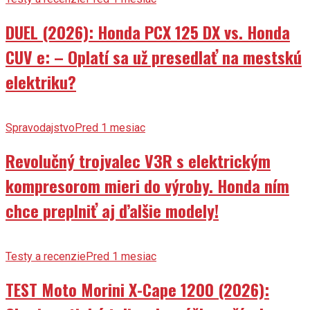
DUEL (2026): Honda PCX 125 DX vs. Honda
CUV e: – Oplatí sa už presedlať na mestskú
elektriku?
Spravodajstvo
Pred 1 mesiac
Revolučný trojvalec V3R s elektrickým
kompresorom mieri do výroby. Honda ním
chce preplniť aj ďalšie modely!
Testy a recenzie
Pred 1 mesiac
TEST Moto Morini X-Cape 1200 (2026):