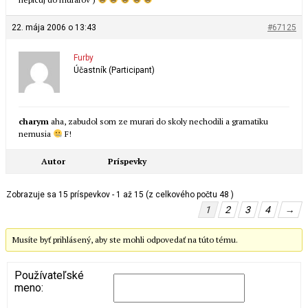
22. mája 2006 o 13:43
#67125
Furby
Účastník (Participant)
charym
aha, zabudol som ze murari do skoly nechodili a gramatiku
nemusia
F!
Autor
Príspevky
Zobrazuje sa 15 príspevkov - 1 až 15 (z celkového počtu 48 )
1
2
3
4
→
Musíte byť prihlásený, aby ste mohli odpovedať na túto tému.
Používateľské
meno: