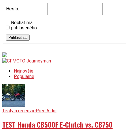
Heslo:
Nechať ma
prihláseného
Prihlásiť sa
Najnovšie
Populárne
Testy a recenzie
Pred 6 dní
TEST Honda CB500F E-Clutch vs. CB750