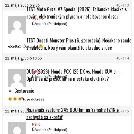
22. mája 2006 o 9:36
#67113
TEST Moto Guzzi V7 Special (2026): Talianska klasika s
novým elektronickým plynom a nefalšovanou dušou
Vadim
Účastník (Participant)
TEST Ducati Monster Plus (6. generácia): Nečakané rande
eXeBaT
: Ďakujem
s naháčom, ktorý vám okamžite ukradne srdce
22. mája 2006 o 10:55
#67114
DUEL (2026): Honda PCX 125 DX vs. Honda CUV e: –
jaRRo
Účastník (Participant)
Oplatí sa už presedlať na mestskú elektriku?
Cestovanie
to je dobrééé
Na naháči svetom: 245 000 km na Yamahe FZ1N a
22. mája 2006 o 10:57
#67115
nechystá sa skončiť
Relic
Účastník (Participant)