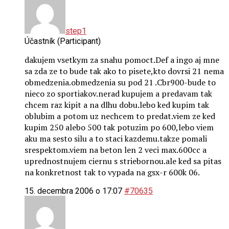
step1
Účastník (Participant)
dakujem vsetkym za snahu pomoct.Def a ingo aj mne
sa zda ze to bude tak ako to pisete,kto dovrsi 21 nema
obmedzenia.obmedzenia su pod 21 .Cbr900-bude to
nieco zo sportiakov.nerad kupujem a predavam tak
chcem raz kipit a na dlhu dobu.lebo ked kupim tak
oblubim a potom uz nechcem to predat.viem ze ked
kupim 250 alebo 500 tak potuzim po 600,lebo viem
aku ma sesto silu a to staci kazdemu.takze pomali
srespektom.viem na beton len 2 veci max.600cc a
uprednostnujem ciernu s striebornou.ale ked sa pitas
na konkretnost tak to vypada na gsx-r 600k 06.
15. decembra 2006 o 17:07
#70635