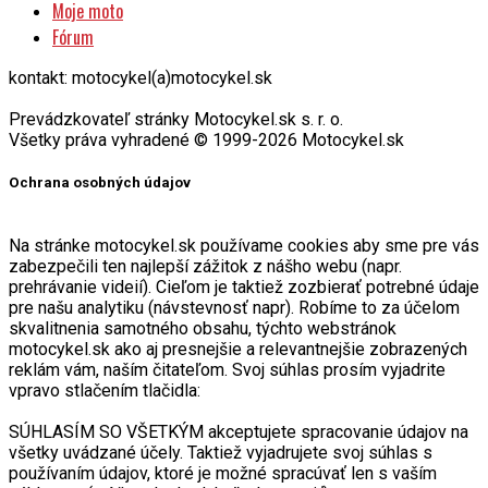
Moje moto
Fórum
kontakt: motocykel(a)motocykel.sk
Prevádzkovateľ stránky Motocykel.sk s. r. o.
Všetky práva vyhradené © 1999-2026 Motocykel.sk
Ochrana osobných údajov
Na stránke motocykel.sk používame cookies aby sme pre vás
zabezpečili ten najlepší zážitok z nášho webu (napr.
prehrávanie videií). Cieľom je taktiež zozbierať potrebné údaje
pre našu analytiku (návstevnosť napr). Robíme to za účelom
skvalitnenia samotného obsahu, týchto webstránok
motocykel.sk ako aj presnejšie a relevantnejšie zobrazených
reklám vám, naším čitateľom. Svoj súhlas prosím vyjadrite
vpravo stlačením tlačidla:
SÚHLASÍM SO VŠETKÝM akceptujete spracovanie údajov na
všetky uvádzané účely. Taktiež vyjadrujete svoj súhlas s
používaním údajov, ktoré je možné spracúvať len s vaším