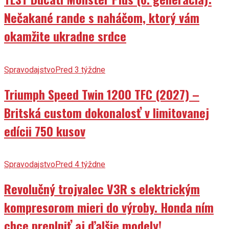
Nečakané rande s naháčom, ktorý vám
okamžite ukradne srdce
Spravodajstvo
Pred 3 týždne
Triumph Speed Twin 1200 TFC (2027) –
Britská custom dokonalosť v limitovanej
edícii 750 kusov
Spravodajstvo
Pred 4 týždne
Revolučný trojvalec V3R s elektrickým
kompresorom mieri do výroby. Honda ním
chce preplniť aj ďalšie modely!