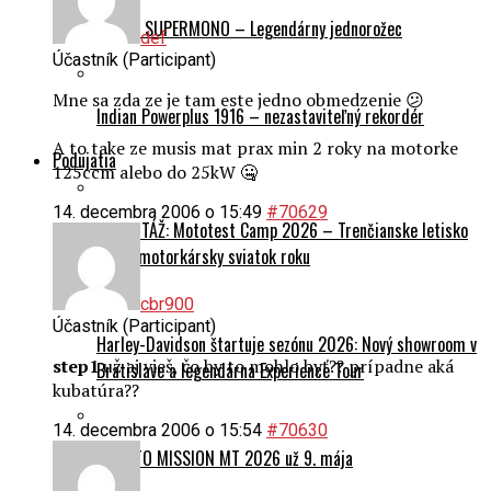
Ducati SUPERMONO – Legendárny jednorožec
def
Účastník (Participant)
Mne sa zda ze je tam este jedno obmedzenie 😕
Indian Powerplus 1916 – nezastaviteľný rekordér
A to take ze musis mat prax min 2 roky na motorke
Podujatia
125ccm alebo do 25kW 🤐
14. decembra 2006 o 15:49
#70629
REPORTÁŽ: Mototest Camp 2026 – Trenčianske letisko
zažilo motorkársky sviatok roku
cbr900
Účastník (Participant)
Harley-Davidson štartuje sezónu 2026: Nový showroom v
step1
už aj vieš, čo by to mohlo byť?? prípadne aká
Bratislave a legendárna Experience Tour
kubatúra??
14. decembra 2006 o 15:54
#70630
CFMOTO MISSION MT 2026 už 9. mája