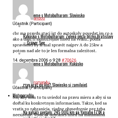
Cestujeme s Motobulharom: Slovinsko
andoo
Účastník (Participant)
cbr ma pravdu staci ist do autoskoly povedat im co a
Rakúsko s Motobulharom: Zelená perla blízko Bratislavy
ako a daju ti samozrejme hned na velku.. podla
– Grüner See
spravnosti by si mal spravit najprv A do 25kw a
potom nad ale to je len formalna zalezitost.
14. decembra 2006 o 9:28
#70626
Cestujeme s Motobulharom: Rakúsko
roman4u
Prvý krát do Álp? Slovinsko si zamiluješ
Účastník (Participant)
Motoporadňa
No, aby som to tu uviedol na pravu mieru a aby si sa
dostal ku konkretnym informaciam. Takze, ked sa
vratis zo zahranicia, ziadne obmedzenie pre teba
Na naháči svetom: 245 000 km na Yamahe FZ1N a
neexistuje. Vodicak dostanes hned na maximalnu