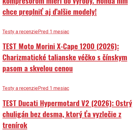
kompresorom mieri do výroby. Honda ním
chce preplniť aj ďalšie modely!
Testy a recenzie
Pred 1 mesiac
TEST Moto Morini X-Cape 1200 (2026):
Charizmatické talianske véčko s čínskym
pasom a skvelou cenou
Testy a recenzie
Pred 1 mesiac
TEST Ducati Hypermotard V2 (2026): Ostrý
chuligán bez desma, ktorý ťa vyzlečie z
trenírok