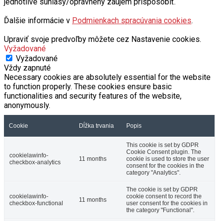
jednotlivé súhlasy/oprávnený záujem prispôsobiť.
Ďalšie informácie v
Podmienkach spracúvania cookies
.
Upraviť svoje predvoľby môžete cez Nastavenie cookies.
Vyžadované
Vyžadované
Vždy zapnuté
Necessary cookies are absolutely essential for the website
to function properly. These cookies ensure basic
functionalities and security features of the website,
anonymously.
Cookie
Dĺžka trvania
Popis
This cookie is set by GDPR
Cookie Consent plugin. The
cookielawinfo-
11 months
cookie is used to store the user
checkbox-analytics
consent for the cookies in the
category "Analytics".
The cookie is set by GDPR
cookielawinfo-
cookie consent to record the
11 months
checkbox-functional
user consent for the cookies in
the category "Functional".