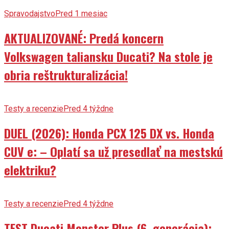
Spravodajstvo
Pred 1 mesiac
AKTUALIZOVANÉ: Predá koncern
Volkswagen taliansku Ducati? Na stole je
obria reštrukturalizácia!
Testy a recenzie
Pred 4 týždne
DUEL (2026): Honda PCX 125 DX vs. Honda
CUV e: – Oplatí sa už presedlať na mestskú
elektriku?
Testy a recenzie
Pred 4 týždne
TEST Ducati Monster Plus (6. generácia):