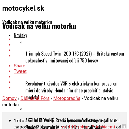
motocykel.sk
Vodicak na velku motorku
Vodicak na velku motorku
Novinky
Triumph Speed Twin 1200 TFC (2027) – Britská custom
dokonalosť v limitovanej edícii 750 kusov
Share
Tweet
Revolučný trojvalec V3R s elektrickým kompresorom
mieri do výroby. Honda ním chce preplniť aj ďalšie
modely!
Domov
›
Diskusné Fóra
›
Motoporadňa
›
Vodicak na velku
motorku
AKTUALIZOVANÉ: Predá koncern Volkswagen taliansku
Toto téma obsahuje 22 odpovedí, 10 hlasov, a bola
naposledny upravená
pred 19 rokmi, 7 mesiacmi
od
Ducati? Na stole je obria reštrukturalizácia!