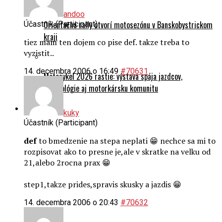
andoo
Orientačná rally otvorí motosezónu v Banskobystrickom
Účastník (Participant)
kraji
tiez mam ten dojem co pise def. takze treba to
vyzistit..
14. decembra 2006 o 16:49
#70631
Motocykel 2026 rastie: výstava spája jazdcov,
technológie aj motorkársku komunitu
O nás
kuky
Účastník (Participant)
def
to bmedzenie na stepa neplati 😁 nechce sa mi to
rozpisovat ako to presne je,ale v skratke na velku od
21,alebo 2rocna prax 😁
step1,takze prides,spravis skusky a jazdis 😁
14. decembra 2006 o 20:43
#70632