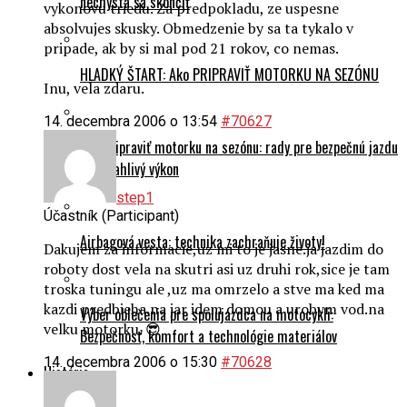
nechystá sa skončiť
vykonovu triedu. Za predpokladu, ze uspesne
absolvujes skusky. Obmedzenie by sa ta tykalo v
pripade, ak by si mal pod 21 rokov, co nemas.
HLADKÝ ŠTART: Ako PRIPRAVIŤ MOTORKU NA SEZÓNU
Inu, vela zdaru.
14. decembra 2006 o 13:54
#70627
Ako pripraviť motorku na sezónu: rady pre bezpečnú jazdu
a spoľahlivý výkon
step1
Účastník (Participant)
Airbagová vesta: technika zachraňuje životy!
Dakujem za informacie,uz mi to je jasne.ja jazdim do
roboty dost vela na skutri asi uz druhi rok,sice je tam
troska tuningu ale ,uz ma omrzelo a stve ma ked ma
kazdi predbieha.na jar idem domou a urobym vod.na
Výber oblečenia pre spolujazdca na motocykli:
velku motorku. 😎
Bezpečnosť, komfort a technológie materiálov
14. decembra 2006 o 15:30
#70628
História