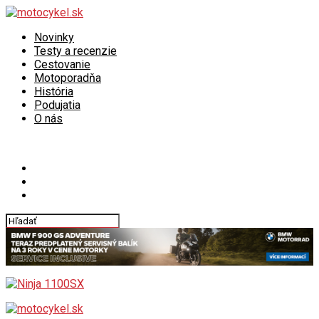
Novinky
Testy a recenzie
Cestovanie
Motoporadňa
História
Podujatia
O nás
Connect with us