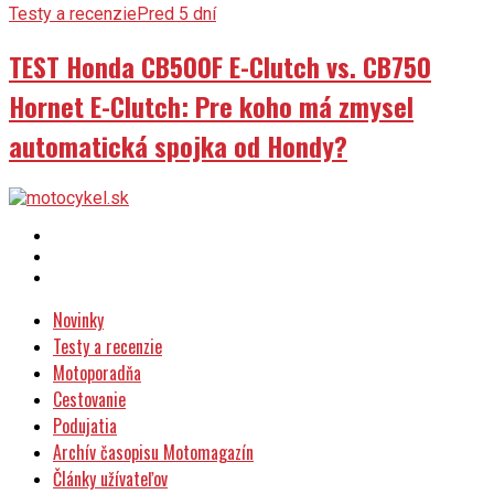
Testy a recenzie
Pred 5 dní
TEST Honda CB500F E-Clutch vs. CB750
Hornet E-Clutch: Pre koho má zmysel
automatická spojka od Hondy?
Novinky
Testy a recenzie
Motoporadňa
Cestovanie
Podujatia
Archív časopisu Motomagazín
Články užívateľov