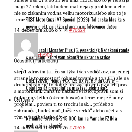
zmene nad 21 a do 21 len max 125cc.ako to je teraz?ja
mam 27 rokou,tak budem mat nejaky problem alebo
nie so ziskanim vod.na velku motorku,alebo ako to je
TEST Moto Guzzi V7 Special (2026): Talianska klasika s
teraz? 😕
novým elektronickým plynom a nefalšovanou dušou
14. decembra 2006 o 7:14
#70624
TEST Ducati Monster Plus (6. generácia): Nečakané rande
cbr900
s naháčom, ktorý vám okamžite ukradne srdce
Účastník (Participant)
step1
zdravím ťa…čo sa týka tých vodičákov, na jednej
strane je to sprostosť (obmedzovanie a to z EU) ale na
DUEL (2026): Honda PCX 125 DX vs. Honda CUV e: –
druhej strane je to dobré pre začiatočníkov a ich prax
Oplatí sa už presedlať na mestskú elektriku?
s motorkami…mňa to našťastie lízlo, spravil som si
úplne na všetko (okrem busov) a teraz nie je žiadny
Cestovanie
problém…poviem ti to trochu inak… prídeš zo
zahraničia, budeš mať „ťažšie vrecká“ alebo účet a s
tým vybavíš všetko 🙂
Na naháči svetom: 245 000 km na Yamahe FZ1N a
nechystá sa skončiť
14. decembra 2006 o 7:26
#70625