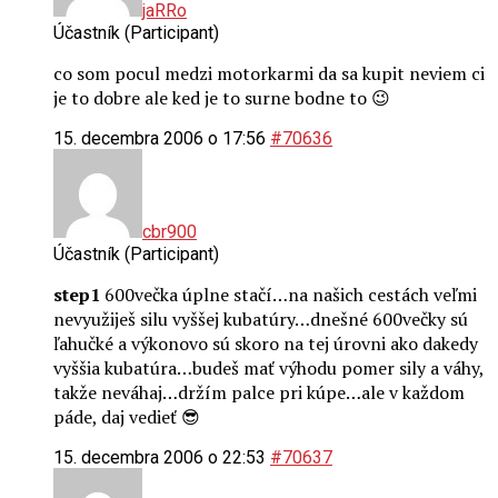
jaRRo
Účastník (Participant)
co som pocul medzi motorkarmi da sa kupit neviem ci
je to dobre ale ked je to surne bodne to 😉
15. decembra 2006 o 17:56
#70636
cbr900
Účastník (Participant)
step1
600večka úplne stačí…na našich cestách veľmi
nevyužiješ silu vyššej kubatúry…dnešné 600večky sú
ľahučké a výkonovo sú skoro na tej úrovni ako dakedy
vyššia kubatúra…budeš mať výhodu pomer sily a váhy,
takže neváhaj…držím palce pri kúpe…ale v každom
páde, daj vedieť 😎
15. decembra 2006 o 22:53
#70637