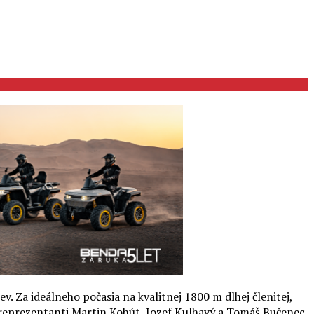
 Za ideálneho počasia na kvalitnej 1800 m dlhej členitej,
kí reprezentanti Martin Kohút, Jozef Kulhavý a Tomáš Bučenec.