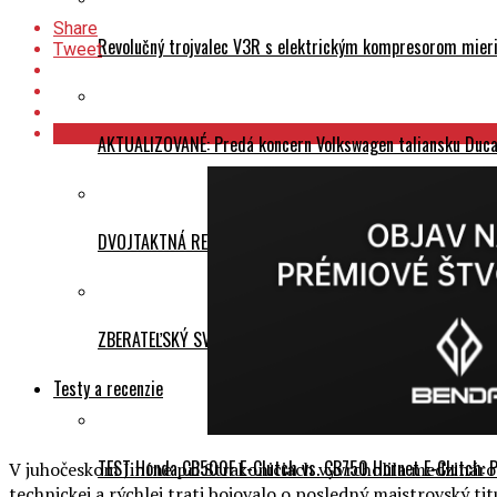
Share
Revolučný trojvalec V3R s elektrickým kompresorom mieri 
Tweet
AKTUALIZOVANÉ: Predá koncern Volkswagen taliansku Ducati
DVOJTAKTNÁ REVOLÚCIA: Kawasaki sa po 20 rokoch vracia
ZBERATEĽSKÝ SVÄTÝ GRÁL: BMW predstavuje limitovanú edí
Testy a recenzie
TEST Honda CB500F E-Clutch vs. CB750 Hornet E-Clutch: 
V juhočeskom Jiníne pri Strakoniciach vyvrcholila medzináro
technickej a rýchlej trati bojovalo o posledný majstrovský t