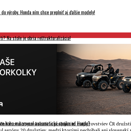
do výroby. Honda ním chce preplniť aj ďalšie modely!
? Na stole je obria reštrukturalizácia!
 s veľkými 2T modelmi KX327 a KX327X!
ciu M 1000 RR Isle of Man TT!
Pre koho má zmysel automatická spojka od Hondy?
dná motokrosová sezóna podujatím majstrovstviev ČR družstiev.
itul sezóny 20 družstiev, medzi ktorými nechýbali ani slovens