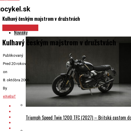
ocykel.sk
Kulhavý českým majstrom v družstvách
Spravodajstvo
Novinky
Kulhavý českým majstrom v družstvách
Publikovaný
Pred 20 rokov
on
8. októbra 2006
By
eXeBaT
Triumph Speed Twin 1200 TFC (2027) – Britská custom dok