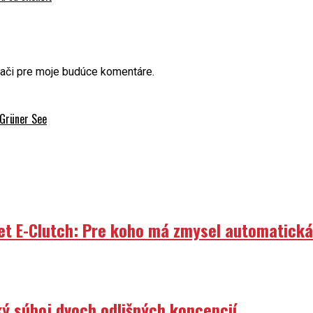
dači pre moje budúce komentáre.
 Grüner See
et E-Clutch: Pre koho má zmysel automatick
ý súboj dvoch odlišných koncepcií