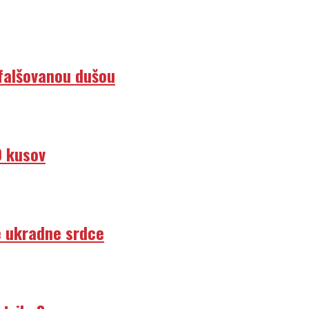
efalšovanou dušou
0 kusov
e ukradne srdce