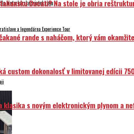
liansku Ducati? Na stole je obria reštruktur
ilo motorkársky sviatok roku
atislave a legendárna Experience Tour
Nečakané rande s naháčom, ktorý vám okamžit
ká custom dokonalosť v limitovanej edícii 75
aji
ka klasika s novým elektronickým plynom a n