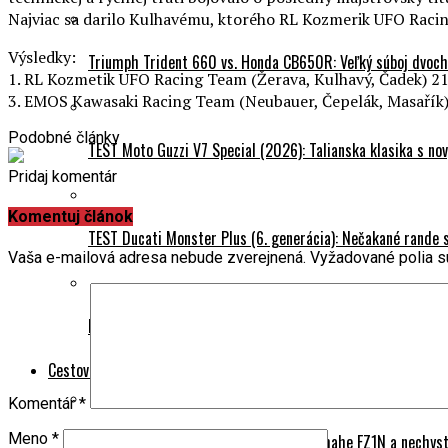
Najviac sa darilo Kulhavému, ktorého RL Kozmerik UFO Raci
Výsledky:
Triumph Trident 660 vs. Honda CB650R: Veľký súboj dvoch 
1. RL Kozmetik UFO Racing Team (Žerava, Kulhavý, Čadek) 21 b
3. EMOS Kawasaki Racing Team (Neubauer, Čepelák, Masařík) 
Podobné články
TEST Moto Guzzi V7 Special (2026): Talianska klasika s n
Pridaj komentár
Komentuj článok
TEST Ducati Monster Plus (6. generácia): Nečakané rande
Vaša e-mailová adresa nebude zverejnená.
Vyžadované polia 
DUEL (2026): Honda PCX 125 DX vs. Honda CUV e: – Oplatí 
Cestovanie
Komentár
*
Meno
*
Na naháči svetom: 245 000 km na Yamahe FZ1N a nechyst