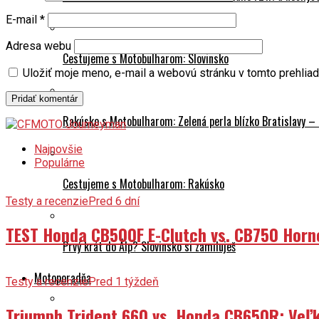
E-mail
*
Adresa webu
Cestujeme s Motobulharom: Slovinsko
Uložiť moje meno, e-mail a webovú stránku v tomto prehlia
Rakúsko s Motobulharom: Zelená perla blízko Bratislavy –
Najnovšie
Populárne
Cestujeme s Motobulharom: Rakúsko
Testy a recenzie
Pred 6 dní
TEST Honda CB500F E-Clutch vs. CB750 Horn
Prvý krát do Álp? Slovinsko si zamiluješ
Motoporadňa
Testy a recenzie
Pred 1 týždeň
Triumph Trident 660 vs. Honda CB650R: Veľk