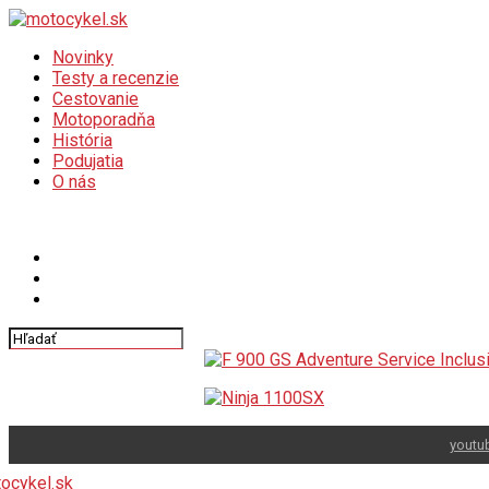
Novinky
Testy a recenzie
Cestovanie
Motoporadňa
História
Podujatia
O nás
Connect with us
youtu