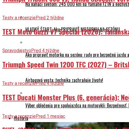
Na naháči svetom: 245 000 km na Yamahe FZ1N a nechyst
Testy a recenzie
Pred 2 týždne
HLADKÝ ŠTART: Ako PRIPRAVIŤ MOTORKU NA SEZÓNU
TEST Moto Guzzi V7 Special (2026): Talians
Spravodajstvo
Pred 4 týždne
Ako pripraviť motorku na sezónu: rady pre bezpečnú jazdu a
Triumph Speed Twin 1200 TFC (2027) – Brits
Airbagová vesta: technika zachraňuje životy!
Testy a recenzie
Pred 4 týždne
TEST Ducati Monster Plus (6. generácia): 
Výber oblečenia pre spolujazdca na motocykli: Bezpečnosť,
Testy a recenzie
Pred 1 mesiac
História