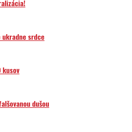
alizácia!
e ukradne srdce
0 kusov
efalšovanou dušou