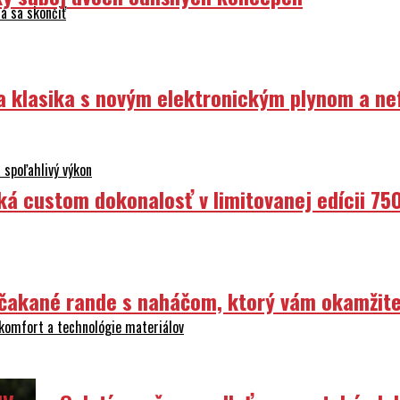
á sa skončiť
ka klasika s novým elektronickým plynom a n
 spoľahlivý výkon
ká custom dokonalosť v limitovanej edícii 75
Nečakané rande s naháčom, ktorý vám okamžit
 komfort a technológie materiálov