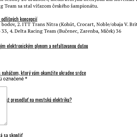
ng Team sa stal víťazom českého šampionátu.
odlišných koncepcií
odov, 2. ITT Trans Nitra (Kohút, Crocart, Noble/obaja V. Brit
33, 4. Delta Racing Team (Bučenec, Zarenba, Miček) 36
ovým elektronickým plynom a nefalšovanou dušou
 s naháčom, ktorý vám okamžite ukradne srdce
sú označené
*
sa už presedlať na mestskú elektriku?
á sa skončiť