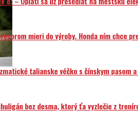
V e: – Oplatí sa už presedlať na mestskú ele
resorom mieri do výroby. Honda ním chce prep
izmatické talianske véčko s čínskym pasom a
uligán bez desma, ktorý ťa vyzlečie z trenír