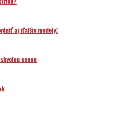
ktriku?
lniť aj ďalšie modely!
 skvelou cenou
ok