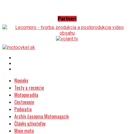
Partneri
Novinky
Testy a recenzie
Motoporadňa
Cestovanie
Podujatia
Archív časopisu Motomagazín
Články užívateľov
Moje moto