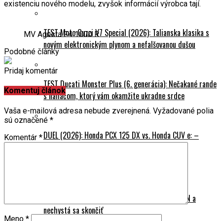
existenciu nového modelu, zvyšok informácií výrobca tají.
TEST Moto Guzzi V7 Special (2026): Talianska klasika s
MV Agusta F4 1000 R
novým elektronickým plynom a nefalšovanou dušou
Podobné články
Pridaj komentár
TEST Ducati Monster Plus (6. generácia): Nečakané rande
Komentuj článok
s naháčom, ktorý vám okamžite ukradne srdce
Vaša e-mailová adresa nebude zverejnená.
Vyžadované polia
sú označené
*
DUEL (2026): Honda PCX 125 DX vs. Honda CUV e: –
Komentár
*
Oplatí sa už presedlať na mestskú elektriku?
Cestovanie
Na naháči svetom: 245 000 km na Yamahe FZ1N a
nechystá sa skončiť
Meno
*