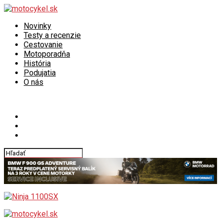
Novinky
Testy a recenzie
Cestovanie
Motoporadňa
História
Podujatia
O nás
Connect with us