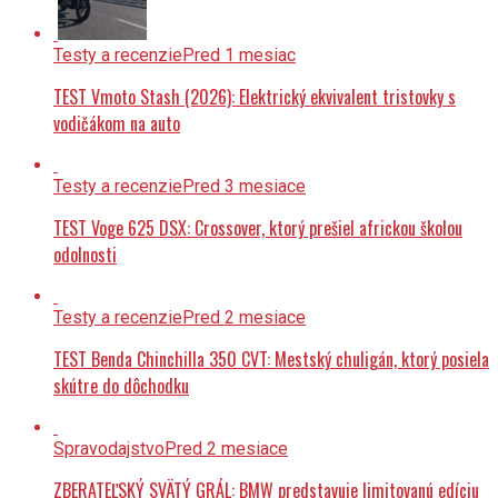
Testy a recenzie
Pred 1 mesiac
TEST Vmoto Stash (2026): Elektrický ekvivalent tristovky s
vodičákom na auto
Testy a recenzie
Pred 3 mesiace
TEST Voge 625 DSX: Crossover, ktorý prešiel africkou školou
odolnosti
Testy a recenzie
Pred 2 mesiace
TEST Benda Chinchilla 350 CVT: Mestský chuligán, ktorý posiela
skútre do dôchodku
Spravodajstvo
Pred 2 mesiace
ZBERATEĽSKÝ SVÄTÝ GRÁL: BMW predstavuje limitovanú edíciu