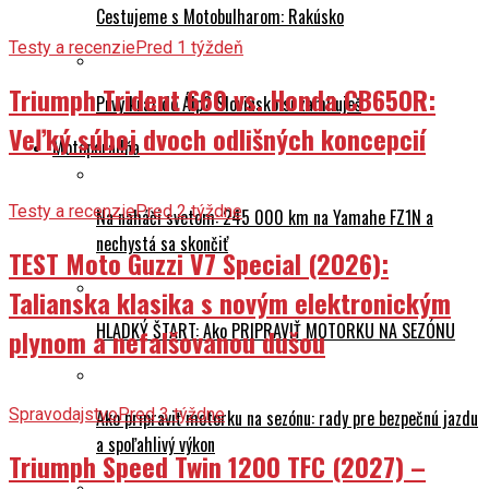
Cestujeme s Motobulharom: Rakúsko
Testy a recenzie
Pred 1 týždeň
Triumph Trident 660 vs. Honda CB650R:
Prvý krát do Álp? Slovinsko si zamiluješ
Veľký súboj dvoch odlišných koncepcií
Motoporadňa
Testy a recenzie
Pred 2 týždne
Na naháči svetom: 245 000 km na Yamahe FZ1N a
nechystá sa skončiť
TEST Moto Guzzi V7 Special (2026):
Talianska klasika s novým elektronickým
HLADKÝ ŠTART: Ako PRIPRAVIŤ MOTORKU NA SEZÓNU
plynom a nefalšovanou dušou
Spravodajstvo
Pred 3 týždne
Ako pripraviť motorku na sezónu: rady pre bezpečnú jazdu
a spoľahlivý výkon
Triumph Speed Twin 1200 TFC (2027) –