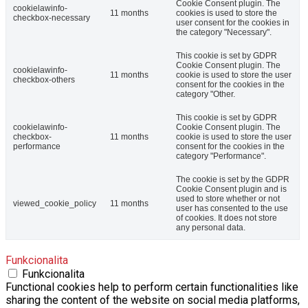
Cookie Consent plugin. The
cookielawinfo-
11 months
cookies is used to store the
checkbox-necessary
user consent for the cookies in
the category "Necessary".
This cookie is set by GDPR
Cookie Consent plugin. The
cookielawinfo-
11 months
cookie is used to store the user
checkbox-others
consent for the cookies in the
category "Other.
This cookie is set by GDPR
cookielawinfo-
Cookie Consent plugin. The
checkbox-
11 months
cookie is used to store the user
performance
consent for the cookies in the
category "Performance".
The cookie is set by the GDPR
Cookie Consent plugin and is
used to store whether or not
viewed_cookie_policy
11 months
user has consented to the use
of cookies. It does not store
any personal data.
Funkcionalita
Funkcionalita
Functional cookies help to perform certain functionalities like
sharing the content of the website on social media platforms,