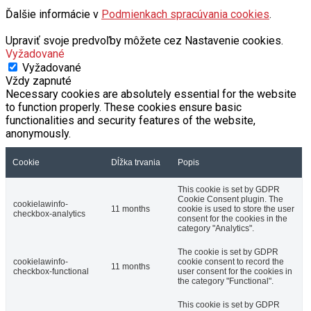
Ďalšie informácie v
Podmienkach spracúvania cookies
.
Upraviť svoje predvoľby môžete cez Nastavenie cookies.
Vyžadované
Vyžadované
Vždy zapnuté
Necessary cookies are absolutely essential for the website
to function properly. These cookies ensure basic
functionalities and security features of the website,
anonymously.
Cookie
Dĺžka trvania
Popis
This cookie is set by GDPR
Cookie Consent plugin. The
cookielawinfo-
11 months
cookie is used to store the user
checkbox-analytics
consent for the cookies in the
category "Analytics".
The cookie is set by GDPR
cookielawinfo-
cookie consent to record the
11 months
checkbox-functional
user consent for the cookies in
the category "Functional".
This cookie is set by GDPR