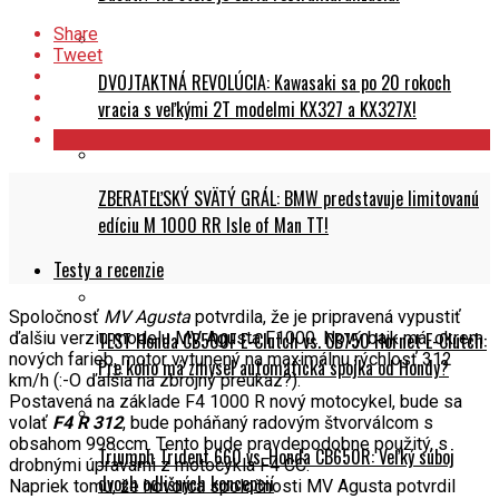
Share
Tweet
DVOJTAKTNÁ REVOLÚCIA: Kawasaki sa po 20 rokoch
vracia s veľkými 2T modelmi KX327 a KX327X!
ZBERATEĽSKÝ SVÄTÝ GRÁL: BMW predstavuje limitovanú
edíciu M 1000 RR Isle of Man TT!
Testy a recenzie
Spoločnosť
MV Agusta
potvrdila, že je pripravená vypustiť
TEST Honda CB500F E-Clutch vs. CB750 Hornet E-Clutch:
ďalšiu verziu modelu MV Agusta F1000. Nový bajk má, okrem
nových farieb, motor vytunený na maximálnu rýchlosť 312
Pre koho má zmysel automatická spojka od Hondy?
km/h (:-O ďalšia na zbrojný preukaz?).
Postavená na základe F4 1000 R nový motocykel, bude sa
volať
F4 R 312
, bude poháňaný radovým štvorválcom s
obsahom 998ccm. Tento bude pravdepodobne použitý, s
Triumph Trident 660 vs. Honda CB650R: Veľký súboj
drobnými úpravami z motocykla F4 CC.
dvoch odlišných koncepcií
Napriek tomu, že hovorca spoločnosti MV Agusta potvrdil