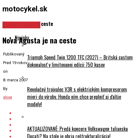
motocykel.sk
Nová Agusta je na ceste
Spravodajstvo
Novinky
Nová Agusta je na ceste
Publikovaný
Triumph Speed Twin 1200 TFC (2027) – Britská custom
Pred 19 rokov
dokonalosť v limitovanej edícii 750 kusov
on
8. marca 2007
Revolučný trojvalec V3R s elektrickým kompresorom
By
mieri do výroby. Honda ním chce preplniť aj ďalšie
sliver
modely!
AKTUALIZOVANÉ: Predá koncern Volkswagen taliansku
Ducati? Na stole je obria reštrukturalizácia!