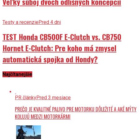
Veľký súboj dvoch odlišných koncepcií
Testy a recenzie
Pred 4 dni
TEST Honda CB500F E-Clutch vs. CB750
Hornet E-Clutch: Pre koho má zmysel
automatická spojka od Hondy?
Najčítanejšie
PR články
Pred 3 mesiace
PREČO JE KVALITNÉ PALIVO PRE MOTORKU DÔLEŽITÉ A AKÉ MÝTY
KOLUJÚ MEDZI MOTORKÁRMI