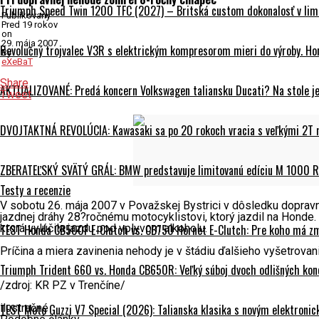
Triumph Speed Twin 1200 TFC (2027) – Britská custom dokonalosť v limi
Publikovaný
Pred 19 rokov
on
29. mája 2007
Revolučný trojvalec V3R s elektrickým kompresorom mieri do výroby. Hon
By
eXeBaT
Share
AKTUALIZOVANÉ: Predá koncern Volkswagen taliansku Ducati? Na stole je 
Tweet
DVOJTAKTNÁ REVOLÚCIA: Kawasaki sa po 20 rokoch vracia s veľkými 2T
ZBERATEĽSKÝ SVÄTÝ GRÁL: BMW predstavuje limitovanú edíciu M 1000 RR
Testy a recenzie
V sobotu 26. mája 2007 v Považskej Bystrici v dôsledku dopravn
jazdnej dráhy 28?ročnému motocyklistovi, ktorý jazdil na Honde.
TEST Honda CB500F E-Clutch vs. CB750 Hornet E-Clutch: Pre koho má z
ktorá vylúčila jazdu pod vplyvom alkoholu.
Príčina a miera zavinenia nehody je v štádiu ďalšieho vyšetrovani
Triumph Trident 660 vs. Honda CB650R: Veľký súboj dvoch odlišných kon
/zdroj: KR PZ v Trenčíne/
TEST Moto Guzzi V7 Special (2026): Talianska klasika s novým elektroni
ilustračné