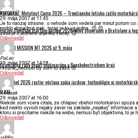
REPORTÁŽ: Mototest Camp 2026 – Trenčianske letisko zažilo motorkársk
kacatko
29. mája 2007 at 11:45
Je to naozaj strasne.. o nehode som vedela par minut potom co sa
mohlo dopadnut inak.. teraz je to uz jedno.. 😠 😠
Harley-Davidson štartuje sezónu 2026: Nový showroom v Bratislave a leg
zasa je o jedneho anjelika viacej.. 😇
Odpovedať
CFMOTO MISSION MT 2026 už 9. mája
PaLec
29. mája 2007 at 14:28
Orientačná rally otvorí motosezónu v Banskobystrickom kraji
Hrozné,,,nechcel by som to zažiť 😠
Odpovedať
Motocykel 2026 rastie: výstava spája jazdcov, technológie aj motorkárs
O nás
Kwasak
29. mája 2007 at 16:00
Niekde som vcera citala, ze chlapec vbehol motorkarovi spoza a
ked niekto vyvodi nejaky zaver na zaklade „nejakej“ informacie a 
ktoru si precitame niekde na webe, nemusi byt objektivna, to je 
Odpovedať
jaRRo