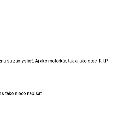
a sa zamyslieť. Aj ako motorkár, tak aj ako otec. R.I.P
es take nieco napisat…