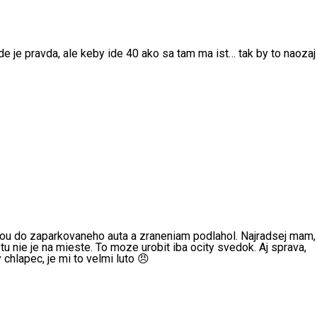
e je pravda, ale keby ide 40 ako sa tam ma ist… tak by to naozaj
avou do zaparkovaneho auta a zraneniam podlahol. Najradsej mam,
u nie je na mieste. To moze urobit iba ocity svedok. Aj sprava,
chlapec, je mi to velmi luto 😠