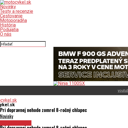
Novinky
Testy a recenzie
Cestovanie
Motoporadňa
História
Podujatia
O nás
Connect with us
youtu
ykel.sk
Pri dopravnej nehode zomrel 8-ročný chlapec
Novinky
Spravodajstvo
Pri dopravnej nehode zomrel 8-ročný chlapec