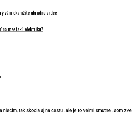
orý vám okamžite ukradne srdce
ť na mestskú elektriku?

a niecim, tak skocia aj na cestu…ale je to velmi smutne…som zve