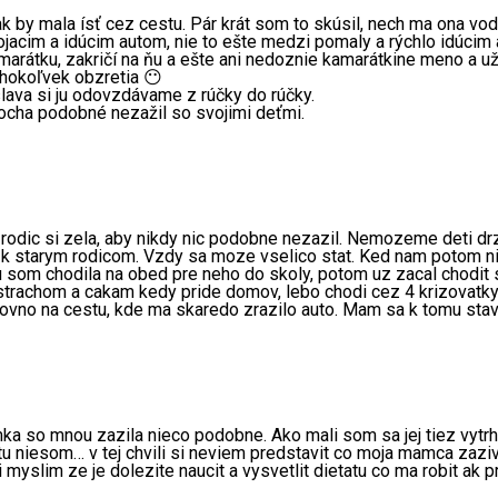
k by mala ísť cez cestu. Pár krát som to skúsil, nech ma ona vod
tojacim a idúcim autom, nie to ešte medzi pomaly a rýchlo idúci
marátku, zakričí na ňu a ešte ani nedoznie kamarátkine meno a už
éhokoľvek obzretia 😶
oslava si ju odovzdávame z rúčky do rúčky.
rocha podobné nezažil so svojimi deťmi.
odic si zela, aby nikdy nic podobne nezazil. Nemozeme deti drza
 k starym rodicom. Vzdy sa moze vselico stat. Ked nam potom nie
ku som chodila na obed pre neho do skoly, potom uz zacal chodit
trachom a cakam kedy pride domov, lebo chodi cez 4 krizovatky (
rovno na cestu, kde ma skaredo zrazilo auto. Mam sa k tomu stava
mka so mnou zazila nieco podobne. Ako mali som sa jej tiez vytrh
 tu niesom… v tej chvili si neviem predstavit co moja mamca zazi
i myslim ze je dolezite naucit a vysvetlit dietatu co ma robit a