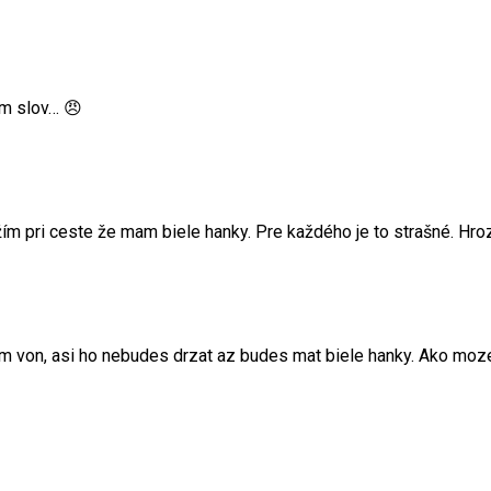
am slov… 😠
žím pri ceste že mam biele hanky. Pre každého je to strašné. Hrozn
am von, asi ho nebudes drzat az budes mat biele hanky. Ako moz