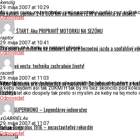
kenolg
29. mája 2007 at 10:29
Ako vies racer, ze ten chalan isiel na motorke rychlo cez sidlisk
Na naháči svetom: 245 000 km na Yamahe FZ1N a nechystá sa skončiť
Odpovedať
HLADKÝ ŠTART: Ako PRIPRAVIŤ MOTORKU NA SEZÓNU
raptor
29. mája 2007 at 10:41
Ako pripraviť motorku na sezónu: rady pre bezpečnú jazdu a spoľahlivý vý
Pripajam sa k tomu co napisal glonek
Odpovedať
Airbagová vesta: technika zachraňuje životy!
racer8
29. mája 2007 at 11:03
Výber oblečenia pre spolujazdca na motocykli: Bezpečnosť, komfort a tec
kenolg
no na isto to neviem ale poznam to lebo sam zijem na sid
a keby nejdem asi tak 20KM/H tak by mi tiez skoncilo pod kole
História
rozmyslat ako dospely tak preto si myslim ze keby na tej moto 
Odpovedať
Ducati SUPERMONO – Legendárny jednorožec
xGABRIELAx
29. mája 2007 at 11:07
Indian Powerplus 1916 – nezastaviteľný rekordér
Smutne 😕
Odpovedať
Podujatia