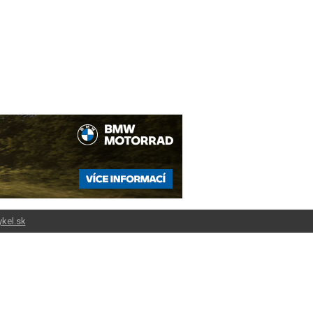
kel.sk