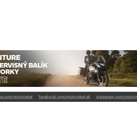
be.com/motocykel
facebook.com/motocykel.sk
instagram.com/motocy