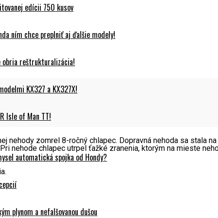
tovanej edícii 750 kusov
da ním chce preplniť aj ďalšie modely!
obria reštrukturalizácia!
 modelmi KX327 a KX327X!
 Isle of Man TT!
ej nehody zomrel 8-ročný chlapec. Dopravná nehoda sa stala na 
 Pri nehode chlapec utrpel ťažké zranenia, ktorým na mieste neho
mysel automatická spojka od Hondy?
a.
cepcií
ckým plynom a nefalšovanou dušou