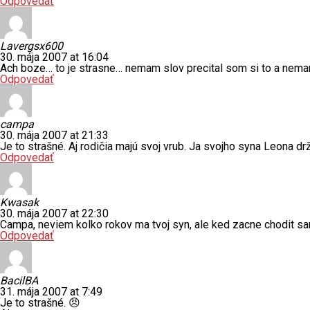
Odpovedať
Lavergsx600
30. mája 2007 at 16:04
Ach boze… to je strasne… nemam slov precital som si to a nem
Odpovedať
campa
30. mája 2007 at 21:33
Je to strašné. Aj rodičia majú svoj vrub. Ja svojho syna Leona dr
Odpovedať
Kwasak
30. mája 2007 at 22:30
Campa, neviem kolko rokov ma tvoj syn, ale ked zacne chodit s
Odpovedať
BacilBA
31. mája 2007 at 7:49
Je to strašné. 😠