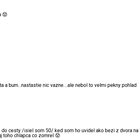
a 😟
uta a bum…nastastie nic vazne….ale nebol to velmi pekny pohlad
 do cesty /isiel som 50/ ked som ho uvidel ako bezi z dvora na
uj toho chlapca co zomrel 😟