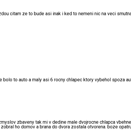
azdou citam ze to bude asi inak i ked to nemeni nic na veci smutn
e bolo to auto a maly asi 6 rocny chlapec ktory vybehol spoza a
 zmyslov zbaveny tak mi v dedine male dvojrocne chlapca vbehne
t zobral ho domov a brana do dvora zostala otvorena. boze opatr