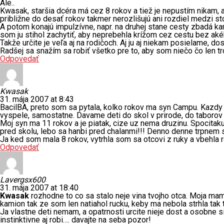
Ale..
Kwasak, staršia dcéra má cez 8 rokov a tiež je nepustím nikam, a
približne do desať rokov takmer nerozlišujú ani rozdiel medzi s
A potom konajú impulzívne, napr. na druhej stane cesty zbadá ka
som ju stihol zachytiť, aby neprebehla krížom cez cestu bez ak
Takže určite je veľa aj na rodičoch. Aj ju aj niekam posielame, d
Radšej sa snažím sa robiť všetko pre to, aby som niečo čo len t
Odpovedať
Kwasak
31. mája 2007 at 8:43
BacilBA, preto som sa pytala, kolko rokov ma syn Campu. Kazdy r
vyspele, samostatne. Davame deti do skol v prirode, do taborov
Moj syn ma 11 rokov a je piatak, cize uz nema druzinu. Spocita
pred skolu, lebo sa hanbi pred chalanmi!!! Denno denne trpnem s
Ja ked som mala 8 rokov, vytrhla som sa otcovi z ruky a vbehla 
Odpovedať
Lavergsx600
31. mája 2007 at 18:40
Kwasak
rozhodne to co sa stalo neje vina tvojho otca. Moja ma
kamion tak ze som len natiahol rucku, keby ma nebola strhla tak
Ja vlastne deti nemam, a opatrnosti urcite nieje dost a osobne s
instinktivne aj robi…. davajte na seba pozor!