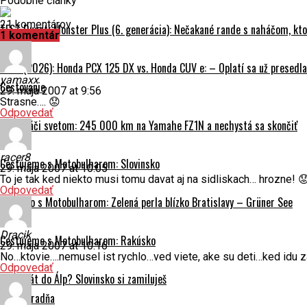
Podobné články
21 komentárov
TEST Ducati Monster Plus (6. generácia): Nečakané rande s naháčom, kt
1 komentár
DUEL (2026): Honda PCX 125 DX vs. Honda CUV e: – Oplatí sa už presedla
yamaxx
Cestovanie
29. mája 2007 at 9:56
Strasne…. 😟
Odpovedať
Na naháči svetom: 245 000 km na Yamahe FZ1N a nechystá sa skončiť
racer8
Cestujeme s Motobulharom: Slovinsko
29. mája 2007 at 10:05
To je tak ked niekto musi tomu davat aj na sidliskach… hrozne! 
Odpovedať
Rakúsko s Motobulharom: Zelená perla blízko Bratislavy – Grüner See
Dracik
Cestujeme s Motobulharom: Rakúsko
29. mája 2007 at 10:16
No…ktovie….nemusel ist rychlo…ved viete, ake su deti…ked idu z
Odpovedať
Prvý krát do Álp? Slovinsko si zamiluješ
Motoporadňa