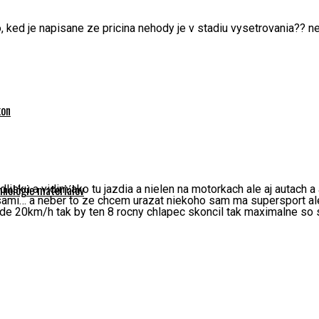
o, ked je napisane ze pricina nehody je v stadiu vysetrovania?? ne
kon
hnológie materiálov
lisku a vidim ako tu jazdia a nielen na motorkach ale aj autach a
sami… a neber to ze chcem urazat niekoho sam ma supersport ale
ide 20km/h tak by ten 8 rocny chlapec skoncil tak maximalne so