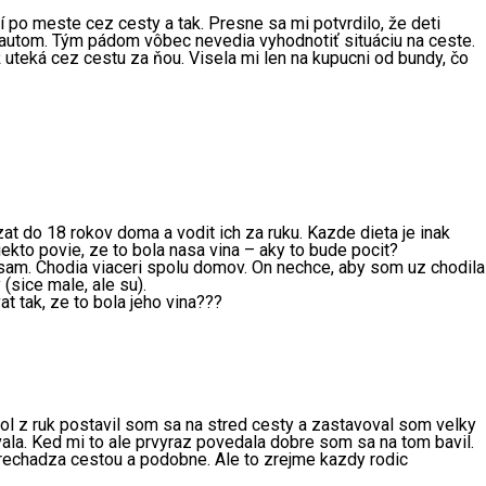
í po meste cez cesty a tak. Presne sa mi potvrdilo, že deti
m autom. Tým pádom vôbec nevedia vyhodnotiť situáciu na ceste.
 uteká cez cestu za ňou. Visela mi len na kupucni od bundy, čo
t do 18 rokov doma a vodit ich za ruku. Kazde dieta je inak
kto povie, ze to bola nasa vina – aky to bude pocit?
 sam. Chodia viaceri spolu domov. On nechce, aby som uz chodila
sice male, ale su).
t tak, ze to bola jeho vina???
ol z ruk postavil som sa na stred cesty a zastavoval som velky
vala. Ked mi to ale prvyraz povedala dobre som sa na tom bavil.
k prechadza cestou a podobne. Ale to zrejme kazdy rodic