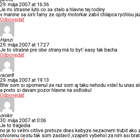
29. mája 2007 at 16:36
Je mi strasne luto co sa stalo a hlavne tej rodiny
v manine sa sirli famy ze opity motorkar zabil chlapca rychlou j
Odpovedať
Hanzi
29. mája 2007 at 17:27
Je to strašné pre obe strany.má to bytˇeasy tak bacha.
Odpovedať
racer8
29. mája 2007 at 19:13
Btw som si spomenul ze raz som aj taku nehodu videl tu unas al
a preto si davam pozor hlavne na sidlisku!
Odpovedať
onikir
30. mája 2007 at 0:06
Je to tragedia
no je to velmi citlive pretoze dnes kebyze nezacnem trubit ako
otvorenu cestu tak som zastavil ,vzapeti vybehol za nim asi bra