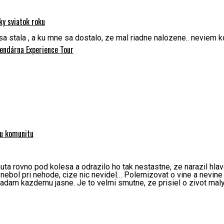
y sviatok roku
 stala , a ku mne sa dostalo, ze mal riadne nalozene.. neviem kd
endárna Experience Tour
ku komunitu
uta rovno pod kolesa a odrazilo ho tak nestastne, ze narazil hl
nebol pri nehode, cize nic nevidel… Polemizovat o vine a nevine t
hadam kazdemu jasne. Je to velmi smutne, ze prisiel o zivot maly 