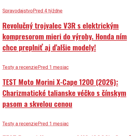
Spravodajstvo
Pred 4 týždne
Revolučný trojvalec V3R s elektrickým
kompresorom mieri do výroby. Honda ním
chce preplniť aj ďalšie modely!
Testy a recenzie
Pred 1 mesiac
TEST Moto Morini X-Cape 1200 (2026):
Charizmatické talianske véčko s čínskym
pasom a skvelou cenou
Testy a recenzie
Pred 1 mesiac