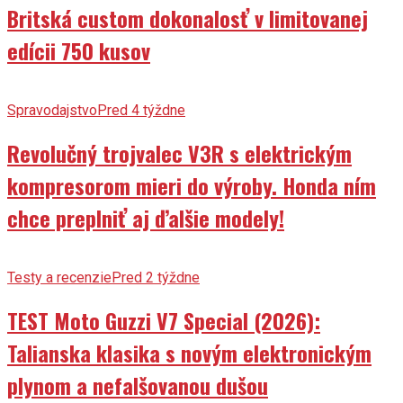
Britská custom dokonalosť v limitovanej
edícii 750 kusov
Spravodajstvo
Pred 4 týždne
Revolučný trojvalec V3R s elektrickým
kompresorom mieri do výroby. Honda ním
chce preplniť aj ďalšie modely!
Testy a recenzie
Pred 2 týždne
TEST Moto Guzzi V7 Special (2026):
Talianska klasika s novým elektronickým
plynom a nefalšovanou dušou