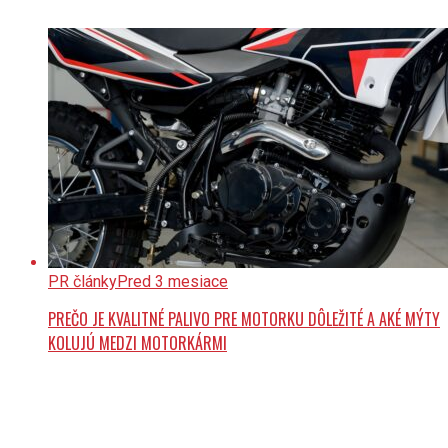
PR články
Pred 3 mesiace
PREČO JE KVALITNÉ PALIVO PRE MOTORKU DÔLEŽITÉ A AKÉ MÝTY
KOLUJÚ MEDZI MOTORKÁRMI