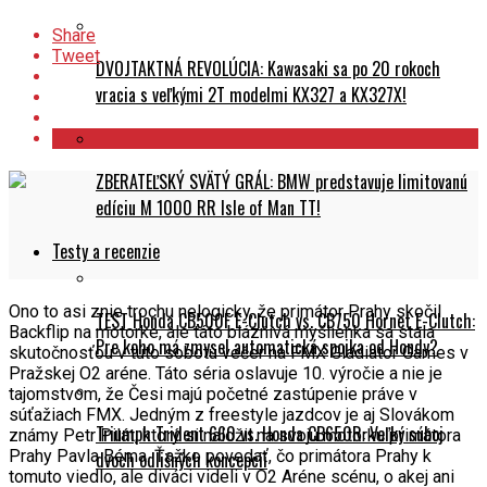
Share
Tweet
DVOJTAKTNÁ REVOLÚCIA: Kawasaki sa po 20 rokoch
vracia s veľkými 2T modelmi KX327 a KX327X!
ZBERATEĽSKÝ SVÄTÝ GRÁL: BMW predstavuje limitovanú
edíciu M 1000 RR Isle of Man TT!
Testy a recenzie
Ono to asi znie trochu nelogicky, že primátor Prahy skočil
TEST Honda CB500F E-Clutch vs. CB750 Hornet E-Clutch:
Backflip na motorke, ale táto bláznivá myšlienka sa stala
Pre koho má zmysel automatická spojka od Hondy?
skutočnosťou v túto sobotu večer na FMX Gladiator Games v
Pražskej O2 aréne. Táto séria oslavuje 10. výročie a nie je
tajomstvom, že Česi majú početné zastúpenie práve v
súťažiach FMX. Jedným z freestyle jazdcov je aj Slovákom
Triumph Trident 660 vs. Honda CB650R: Veľký súboj
známy Petr Pilát, ktorý si naložil na svoju motorku primátora
Prahy Pavla Béma. Ťažko povedať, čo primátora Prahy k
dvoch odlišných koncepcií
tomuto viedlo, ale diváci videli v O2 Aréne scénu, o akej ani