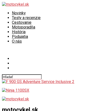
Novinky
Testy a recenzie
Cestovanie
Motoporadňa
História
Podujatia
O nás
Connect with us
motocykel.sk