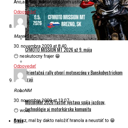
Ano,asi sekundu ustál,potom ustlal 😁
Odpovedať
Marek11
30. novembra 2009 at 8:40
CFMOTO MISSION MT 2026 už 9. mája
😶 neskutocny frajer 😁
Odpovedať
Orientačná rally otvorí motosezónu v Banskobystrickom
kraji
RoboNM
30. novembra 2009 at 13:07
Motocykel 2026 rastie: výstava spája jazdcov,
technológie aj motorkársku komunitu
😶 wow,
O nás
Amisz, mal by dakto naložiť hranola a neustáť to 😁