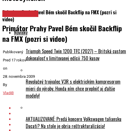
Primátor Prahy Pavel Bém skočil Backflip na FMX (pozri si
Spravodajstvo
video)
Primátor Prahy Pavel Bém skočil Backflip
Novinky
na FMX (pozri si video)
Triumph Speed Twin 1200 TFC (2027) – Britská custom
Publikovaný
dokonalosť v limitovanej edícii 750 kusov
Pred 17 rokov
on
28. novembra 2009
Revolučný trojvalec V3R s elektrickým kompresorom
By
mieri do výroby. Honda ním chce preplniť aj ďalšie
VladiB
modely!
AKTUALIZOVANÉ: Predá koncern Volkswagen taliansku
Ducati? Na stole je obria reštrukturalizácia!