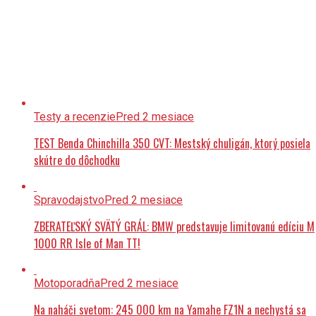
Testy a recenzie
Pred 2 mesiace
TEST Benda Chinchilla 350 CVT: Mestský chuligán, ktorý posiela
skútre do dôchodku
Spravodajstvo
Pred 2 mesiace
ZBERATEĽSKÝ SVÄTÝ GRÁL: BMW predstavuje limitovanú edíciu M
1000 RR Isle of Man TT!
Motoporadňa
Pred 2 mesiace
Na naháči svetom: 245 000 km na Yamahe FZ1N a nechystá sa