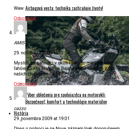
Airbagová vesta: technika zachraňuje životy!
Waw
Odpovedať
AMIS
29. novembra 2009 at 12:54
Myslím, že bahniaci v okolí Prahy to majú podstatne
ľahšie 😈 Kto si vezme Bajana alebo niekoho z tých
našich chujkov na nádrž?
Odpovedať
Výber oblečenia pre spolujazdca na motocykli:
Bezpečnosť, komfort a technológie materiálov
cazzo
História
29. novembra 2009 at 19:01
Dnes o polnoci je na Nove záznam.Inak doporučejem