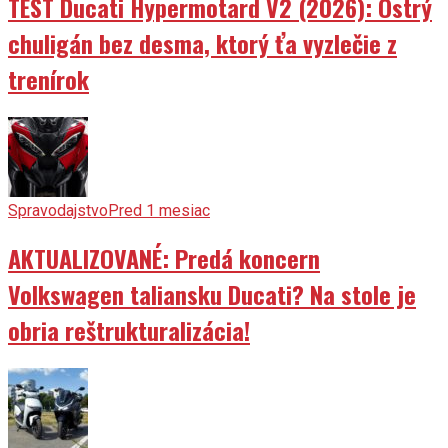
TEST Ducati Hypermotard V2 (2026): Ostrý
chuligán bez desma, ktorý ťa vyzlečie z
trenírok
Spravodajstvo
Pred 1 mesiac
AKTUALIZOVANÉ: Predá koncern
Volkswagen taliansku Ducati? Na stole je
obria reštrukturalizácia!