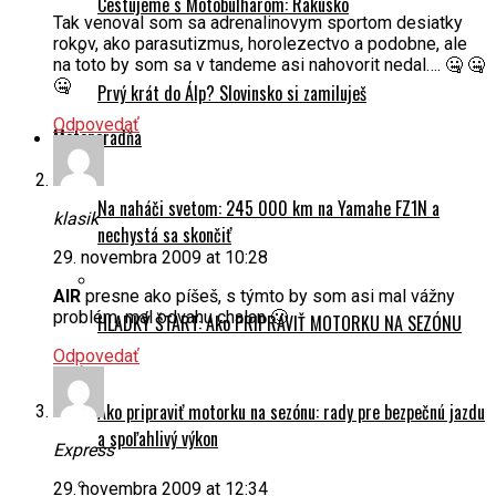
Cestujeme s Motobulharom: Rakúsko
Tak venoval som sa adrenalinovym sportom desiatky
rokov, ako parasutizmus, horolezectvo a podobne, ale
na toto by som sa v tandeme asi nahovorit nedal…. 🤐 🤐
🤐
Prvý krát do Álp? Slovinsko si zamiluješ
Odpovedať
Motoporadňa
Na naháči svetom: 245 000 km na Yamahe FZ1N a
klasik
nechystá sa skončiť
29. novembra 2009 at 10:28
AIR
presne ako píšeš, s týmto by som asi mal vážny
problém, mal odvahu chalan 🙂
HLADKÝ ŠTART: Ako PRIPRAVIŤ MOTORKU NA SEZÓNU
Odpovedať
Ako pripraviť motorku na sezónu: rady pre bezpečnú jazdu
a spoľahlivý výkon
Express
29. novembra 2009 at 12:34