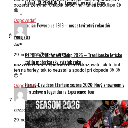
Ducati SUPERMONO – Legendárny jednorožec
pozerať Lehymu! Chlapík skočil na Hárleji backflipa 😈
😁
Odpovedať
Indian Powerplus 1916 – nezastaviteľný rekordér
Podujatia
AIR
REPORTÁŽ: Mototest Camp 2026 – Trenčianske letisko
29. novembra 2009 at 19:13
zažilo motorkársky sviatok roku
cazzo
no teraz v spravach nieco ukazovali… ak to bol
ten na harley, tak to neustal a spadol pri dopade 😠 😠
😠
Harley-Davidson štartuje sezónu 2026: Nový showroom v
Odpovedať
Bratislave a legendárna Experience Tour
cazzo
29. novembra 2009 at 21:55