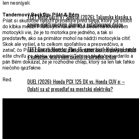
len nesnívali.
Tandemový Backflip: Pilát & Bém
TEST Moto Guzzi V7 Special (2026): Talianska klasika s
Pilát si skutočne naložil primátora pred seba, ktorý sa stočil
novým elektronickým plynom a nefalšovanou dušou
do klbka medzi Pilátovými rukami. Kto sedel na krosovom
motocykli vie, že je to motorka pre jedného, a tak si
predstavte, ako sa primátor mohol na nádrži motocykla cítiť.
Skok ale vyšiel, a to celkom spoľahlivo a presvedčivo, a
TEST Ducati Monster Plus (6. generácia): Nečakané rande
zatiaľ, čo Pilát žiaril radosťou, pán primátor bol na prvý pohľad
ešte chvíľu zo skoku vystrašený. Toto sa skutočne vydarilo a
s naháčom, ktorý vám okamžite ukradne srdce
pán Bém dokázal, že je rozhodne chlap, ktorý sa len tak ľahko
niečoho nezľakne.
Red.
DUEL (2026): Honda PCX 125 DX vs. Honda CUV e: –
Oplatí sa už presedlať na mestskú elektriku?
Cestovanie
Na naháči svetom: 245 000 km na Yamahe FZ1N a
nechystá sa skončiť