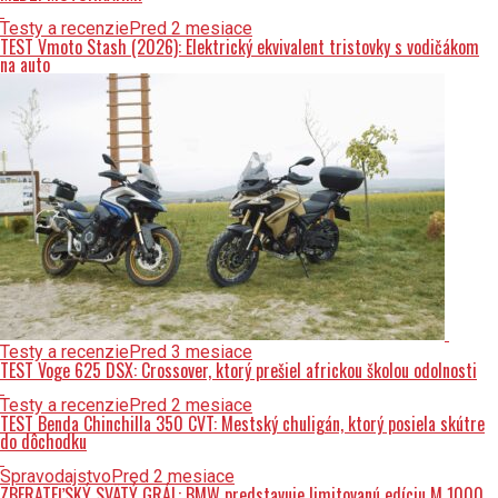
Testy a recenzie
Pred 2 mesiace
TEST Vmoto Stash (2026): Elektrický ekvivalent tristovky s vodičákom
na auto
Testy a recenzie
Pred 3 mesiace
TEST Voge 625 DSX: Crossover, ktorý prešiel africkou školou odolnosti
Testy a recenzie
Pred 2 mesiace
TEST Benda Chinchilla 350 CVT: Mestský chuligán, ktorý posiela skútre
do dôchodku
Spravodajstvo
Pred 2 mesiace
ZBERATEĽSKÝ SVÄTÝ GRÁL: BMW predstavuje limitovanú edíciu M 1000