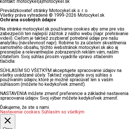
kontakt: motocykel(a)motocykel.sk
Prevádzkovateľ stránky Motocykel.sk s. r. o.
Všetky práva vyhradené © 1999-2026 Motocykel.sk
Ochrana osobných údajov
Na stránke motocykel.sk používame cookies aby sme pre vás
zabezpečili ten najlepší zážitok z nášho webu (napr. prehrávanie
videií). Cieľom je taktiež zozbierať potrebné údaje pre našu
analytiku (návstevnosť napr). Robíme to za účelom skvalitnenia
samotného obsahu, týchto webstránok motocykel.sk ako aj
presnejšie a relevantnejšie zobrazených reklám vám, naším
čitateľom. Svoj súhlas prosím vyjadrite vpravo stlačením
tlačidla:
SÚHLASÍM SO VŠETKÝM akceptujete spracovanie údajov na
všetky uvádzané účely. Taktiež vyjadrujete svoj súhlas s
používaním údajov, ktoré je možné spracúvať len s vaším
súhlasom (môžete ho kedykoľvek zmeniť).
NASTAVENIA môžete zmeniť preferencie a základné nastavenia
spracovania údajov. Svoj výber môžete kedykoľvek zmeniť.
Ďakujeme, že ste s nami.
Nastavenie cookies
Súhlasím so všetkým
Close