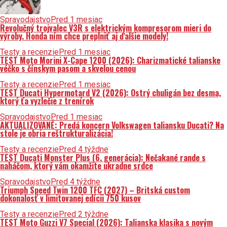
Spravodajstvo
Pred 1 mesiac
Revolučný trojvalec V3R s elektrickým kompresorom mieri do
výroby. Honda ním chce preplniť aj ďalšie modely!
Testy a recenzie
Pred 1 mesiac
TEST Moto Morini X-Cape 1200 (2026): Charizmatické talianske
véčko s čínskym pasom a skvelou cenou
Testy a recenzie
Pred 1 mesiac
TEST Ducati Hypermotard V2 (2026): Ostrý chuligán bez desma,
ktorý ťa vyzlečie z trenírok
Spravodajstvo
Pred 1 mesiac
AKTUALIZOVANÉ: Predá koncern Volkswagen taliansku Ducati? Na
stole je obria reštrukturalizácia!
Testy a recenzie
Pred 4 týždne
TEST Ducati Monster Plus (6. generácia): Nečakané rande s
naháčom, ktorý vám okamžite ukradne srdce
Spravodajstvo
Pred 4 týždne
Triumph Speed Twin 1200 TFC (2027) – Britská custom
dokonalosť v limitovanej edícii 750 kusov
Testy a recenzie
Pred 2 týždne
TEST Moto Guzzi V7 Special (2026): Talianska klasika s novým