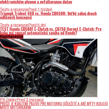
elektronickým plynom a nefalšovanou dušou
Testy a recenzie
Pred 1 týždeň
Triumph Trident 660 vs. Honda CB650R: Veľký súboj dvoch
odlišných koncepcií
Testy a recenzie
Pred 6 dní
TEST Honda CB500F E-Clutch vs. CB750 Hornet E-Clutch: Pre
koho má zmysel automatická spojka od Hondy?
Najčítanejšie
PR články
Pred 3 mesiace
PREČO JE KVALITNÉ PALIVO PRE MOTORKU DÔLEŽITÉ A AKÉ MÝTY KOLUJÚ
MEDZI MOTORKÁRMI