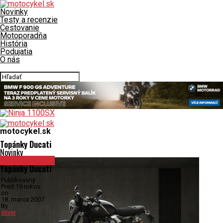
Novinky
Testy a recenzie
Cestovanie
Motoporadňa
História
Podujatia
O nás
Connect with us
motocykel.sk
Topánky Ducati
Novinky
Spravodajstvo
Topánky Ducati
Publikovaný
Pred 19 rokov
on
18. marca 2007
By
sliver