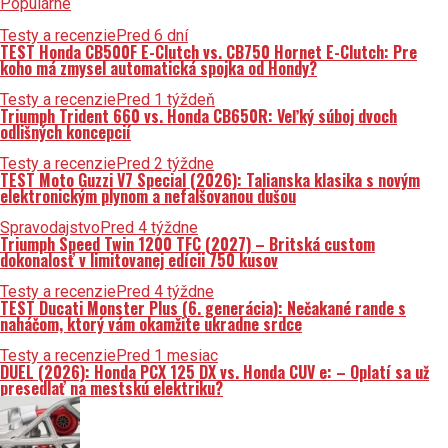
Populárne
Testy a recenzie
Pred 6 dní
TEST Honda CB500F E-Clutch vs. CB750 Hornet E-Clutch: Pre
koho má zmysel automatická spojka od Hondy?
Testy a recenzie
Pred 1 týždeň
Triumph Trident 660 vs. Honda CB650R: Veľký súboj dvoch
odlišných koncepcií
Testy a recenzie
Pred 2 týždne
TEST Moto Guzzi V7 Special (2026): Talianska klasika s novým
elektronickým plynom a nefalšovanou dušou
Spravodajstvo
Pred 4 týždne
Triumph Speed Twin 1200 TFC (2027) – Britská custom
dokonalosť v limitovanej edícii 750 kusov
Testy a recenzie
Pred 4 týždne
TEST Ducati Monster Plus (6. generácia): Nečakané rande s
naháčom, ktorý vám okamžite ukradne srdce
Testy a recenzie
Pred 1 mesiac
DUEL (2026): Honda PCX 125 DX vs. Honda CUV e: – Oplatí sa už
presedlať na mestskú elektriku?