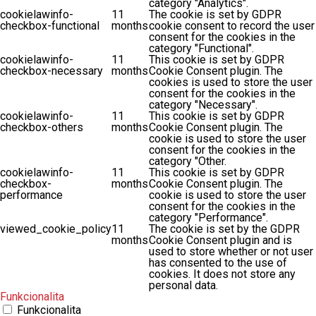
category "Analytics".
cookielawinfo-
11
The cookie is set by GDPR
checkbox-functional
months
cookie consent to record the user
consent for the cookies in the
category "Functional".
cookielawinfo-
11
This cookie is set by GDPR
checkbox-necessary
months
Cookie Consent plugin. The
cookies is used to store the user
consent for the cookies in the
category "Necessary".
cookielawinfo-
11
This cookie is set by GDPR
checkbox-others
months
Cookie Consent plugin. The
cookie is used to store the user
consent for the cookies in the
category "Other.
cookielawinfo-
11
This cookie is set by GDPR
checkbox-
months
Cookie Consent plugin. The
performance
cookie is used to store the user
consent for the cookies in the
category "Performance".
viewed_cookie_policy
11
The cookie is set by the GDPR
months
Cookie Consent plugin and is
used to store whether or not user
has consented to the use of
cookies. It does not store any
personal data.
Funkcionalita
Funkcionalita