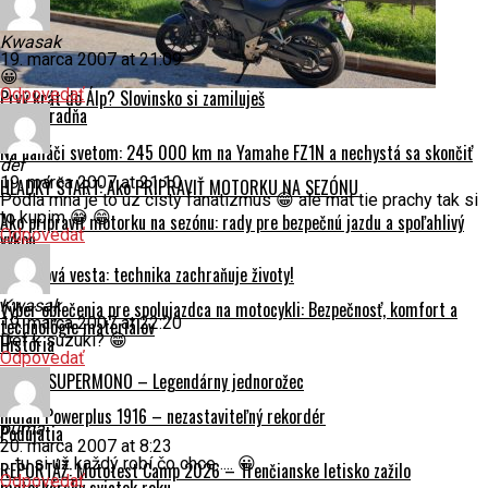
Kwasak
19. marca 2007 at 21:09
😀
Odpovedať
Prvý krát do Álp? Slovinsko si zamiluješ
Motoporadňa
Na naháči svetom: 245 000 km na Yamahe FZ1N a nechystá sa skončiť
def
19. marca 2007 at 21:10
HLADKÝ ŠTART: Ako PRIPRAVIŤ MOTORKU NA SEZÓNU
Podla mna je to uz cisty fanatizmus 😁 ale mat tie prachy tak si
to kupim 😁 😁
Ako pripraviť motorku na sezónu: rady pre bezpečnú jazdu a spoľahlivý
Odpovedať
výkon
Airbagová vesta: technika zachraňuje životy!
Kwasak
Výber oblečenia pre spolujazdca na motocykli: Bezpečnosť, komfort a
19. marca 2007 at 22:20
technológie materiálov
Def k suzuki? 😁
História
Odpovedať
Ducati SUPERMONO – Legendárny jednorožec
Indian Powerplus 1916 – nezastaviteľný rekordér
puma
Podujatia
20. marca 2007 at 8:23
… tu si už každý robí čo chce….. 😀
REPORTÁŽ: Mototest Camp 2026 – Trenčianske letisko zažilo
Odpovedať