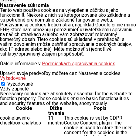
Nastavenie súkromia
Tento web používa cookies na vylepšenie zážitku a jeho
funkcionalít. Niekoré z nich sú kategorizované ako základné a
sú potrebné pre normálne základné fungovanie webu.
Používame aj cookies tretích strán, napríklad Google či iné mimo
EHP, ktoré nám umožňujú porozumieť užívateľskému správaniu
na našich stránkach a/alebo vám zobrazovať relevantný
komerčný obsah. Tieto cookies sú ukladané v prehliadači s
vašim dovolením (môže zahŕňať spracúvanie osobných údajov,
ako IP adresa alebo iné). Máte možnosť si jednotlivé
súhlasy/oprávnený záujem prispôsobiť.
Ďalšie informácie v
Podmienkach spracúvania cookies
.
Upraviť svoje predvoľby môžete cez Nastavenie cookies.
Vyžadované
Vyžadované
Vždy zapnuté
Necessary cookies are absolutely essential for the website to
function properly. These cookies ensure basic functionalities
and security features of the website, anonymously.
Cookie
Dĺžka
Popis
trvania
cookielawinfo-
11
This cookie is set by GDPR
checkbox-analytics
months
Cookie Consent plugin. The
cookie is used to store the user
consent for the cookies in the