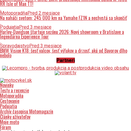
RR Isle of Man TT!
Motoporadňa
Pred 2 mesiace
Na naháči svetom: 245 000 km na Yamahe FZ1N a nechystá sa skončiť
Podujatia
Pred 3 mesiace
Harley-Davidson štartuje sezónu 2026: Nový showroom v Bratislave a
legendárna Experience Tour
Spravodajstvo
Pred 3 mesiace
BMW Vision K18: šesť valcov, šesť výfukov a drzosť, akú od Bavorov dlho
nebolo
Partneri
Novinky
Testy a recenzie
Motoporadňa
Cestovanie
Podujatia
Archív časopisu Motomagazín
Články užívateľov
Moje moto
Fórum