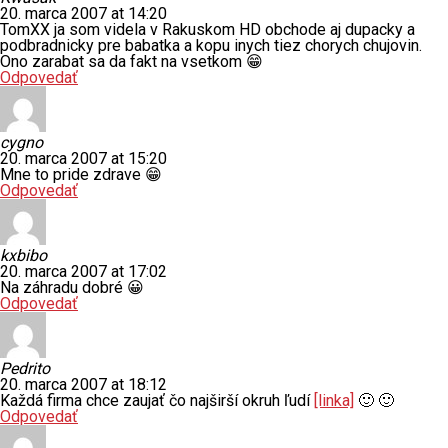
20. marca 2007 at 14:20
TomXX ja som videla v Rakuskom HD obchode aj dupacky a
podbradnicky pre babatka a kopu inych tiez chorych chujovin.
Ono zarabat sa da fakt na vsetkom 😁
Odpovedať
cygno
20. marca 2007 at 15:20
Mne to pride zdrave 😁
Odpovedať
kxbibo
20. marca 2007 at 17:02
Na záhradu dobré 😀
Odpovedať
Pedrito
20. marca 2007 at 18:12
Každá firma chce zaujať čo najširší okruh ľudí
[linka]
🙂 🙂
Odpovedať