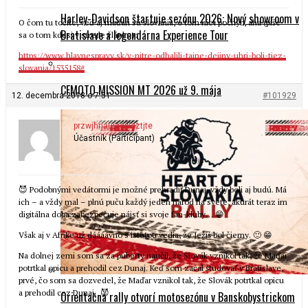
Harley-Davidson štartuje sezónu 2026: Nový showroom v
O čom tu točíte, veď aj maďari sú slovania, o tom niet pochýb, aha (píše
Bratislave a legendárna Experience Tour
sa o tom kdesi v strede článku):
https://www.hlavnespravy.sk/v-nitre-odhalili-tajne-dejiny-uhri-boli-tiez-
slovania/1535158#
CFMOTO MISSION MT 2026 už 9. mája
12. decembra 2018 o 7:51
#101929
przwjhrjaujzepieztjte
Účastník (Participant)
😈 Podobnými vedátormi je možné prehradiť Dunaj, vždy boli aj budú. Má
ich – a vždy mal – plnú puču každý jeden národ na svete, akurát teraz im
digitálna doba zabezpečuje nájsť si svoje fan-kluby… 😁
Však aj v Afrike už dáááávno s istotou vedia, že Ježíš bol čierny. 🙂 😁
Na dolnej zemi som sa za puberty naučil, že Slovák vznikol tak, že Maďar
potrtkal opicu a prehodil cez Dunaj. Keď som začal študovať v Bratislave,
prvé, čo som sa dozvedel, že Maďar vznikol tak, že Slovák potrtkal opicu
a prehodil cez Dunaj. 😈
Orientačná rally otvorí motosezónu v Banskobystrickom