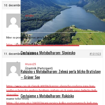
10. decembra 2018 o 22:09
#101922
ahojko
Účastník (Participant)
Mne sa pozdava najviac prvy komentar z…:
https://www.csfd.cz/tvurce/854-steve-mcqueen/diskuze/
Cestujeme s Motobulharom: Slovinsko
11. decembra 2018 o 8:39
#101923
Hruso25
Účastník (Participant)
Rakúsko s Motobulharom: Zelená perla blízko Bratislavy
– Grüner See
https://www.cas.sk/clanok/400506/korene-slavneho-rockera-jona-bon-
joviho-a-herecky-audrey-hepburn-siahaju-az-k-nam-nase-babicky-boli-
slovenky/
Cestujeme s Motobulharom: Rakúsko
mame teho vecej.
https://fici.sme.sk/c/20059704/ani-nevies-kolko-svetoznamych-ludi-ma-