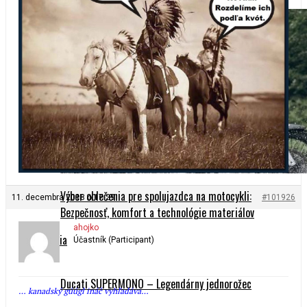
Výber oblečenia pre spolujazdca na motocykli:
11. decembra 2018 o 17:29
#101926
Bezpečnosť, komfort a technológie materiálov
ahojko
História
Účastník (Participant)
Ducati SUPERMONO – Legendárny jednorožec
… kanadský gúúgl ináč vyhľadáva…