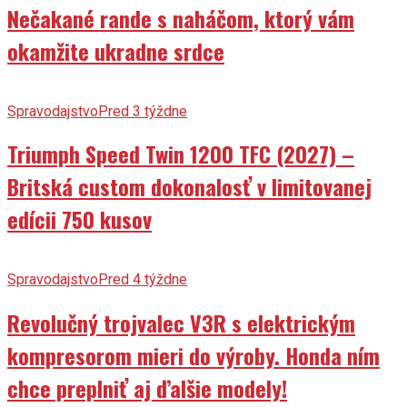
Nečakané rande s naháčom, ktorý vám
okamžite ukradne srdce
Spravodajstvo
Pred 3 týždne
Triumph Speed Twin 1200 TFC (2027) –
Britská custom dokonalosť v limitovanej
edícii 750 kusov
Spravodajstvo
Pred 4 týždne
Revolučný trojvalec V3R s elektrickým
kompresorom mieri do výroby. Honda ním
chce preplniť aj ďalšie modely!