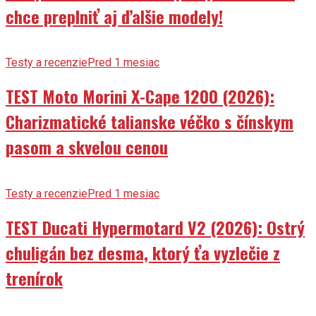
chce preplniť aj ďalšie modely!
Testy a recenzie
Pred 1 mesiac
TEST Moto Morini X-Cape 1200 (2026):
Charizmatické talianske véčko s čínskym
pasom a skvelou cenou
Testy a recenzie
Pred 1 mesiac
TEST Ducati Hypermotard V2 (2026): Ostrý
chuligán bez desma, ktorý ťa vyzlečie z
trenírok