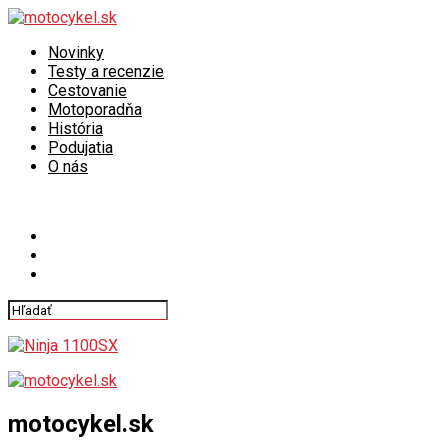
Novinky
Testy a recenzie
Cestovanie
Motoporadňa
História
Podujatia
O nás
Connect with us
motocykel.sk