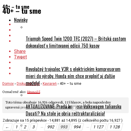
40+ – tu sme
40+ – tu sme
Novinky
Triumph Speed Twin 1200 TFC (2027) – Britská custom
dokonalosť v limitovanej edícii 750 kusov
Share
Tweet
Revolučný trojvalec V3R s elektrickým kompresorom
mieri do výroby. Honda ním chce preplniť aj ďalšie
modely!
Domov
›
Diskusné Fóra
›
Kaviareň
›
40+ – tu sme
Označené ako:
Hruso25
Toto téma obsahuje 16,926 odpovedí, 115 hlasov, a bola naposledny
AKTUALIZOVANÉ: Predá koncern Volkswagen taliansku
upravená
pred 7 mesiacmi, 3 týždňami
od
.
Mlhos
Ducati? Na stole je obria reštrukturalizácia!
Zobrazuje sa 15 príspevkov - 14,881 až 14,895 (z celkového počtu 16,927 )
…
…
←
1
2
3
992
993
994
1 127
1 128