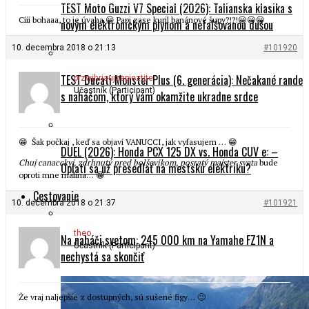
TEST Moto Guzzi V7 Special (2026): Talianska klasika s
Cííí bohaaa, to je úvaha.😀 Papi zase kuril banánové šupy?!?!😀😀😀
novým elektronickým plynom a nefalšovanou dušou
10. decembra 2018 o 21:13
#101920
TEST Ducati Monster Plus (6. generácia): Nečakané rande
przwjhrjaujzepieztjte
Účastník (Participant)
s naháčom, ktorý vám okamžite ukradne srdce
😁 Šak počkaj , keď sa objaví VANUCCI, jak vyfasujem … 😁
DUEL (2026): Honda PCX 125 DX vs. Honda CUV e: –
Chuj canacckyj, zdrhnutý pred bolševikom, posratý majster sveta
bude
Oplatí sa už presedlať na mestskú elektriku?
oproti mne malina… 😁
Cestovanie
10. decembra 2018 o 21:37
#101921
theo
Na naháči svetom: 245 000 km na Yamahe FZ1N a
Účastník (Participant)
nechystá sa skončiť
Že vraj naljepšie z dostupných, sú sušené figy… 🙂