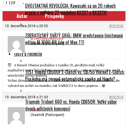
1 129
→
DVOJTAKTNÁ REVOLÚCIA: Kawasaki sa po 20 rokoch
vracia s veľkými 2T modelmi KX327 a KX327X!
Autor
Príspevky
10. decembra 2018 o 20:55
#101918
ZBERATEĽSKÝ SVÄTÝ GRÁL: BMW predstavuje limitovanú
przwjhrjaujzepieztjte
edíciu M 1000 RR Isle of Man TT!
Účastník (Participant)
Testy a recenzie
😈 A Barack Obama pochádza z Luníku IX, predtým mali veľký
marhuľový sad v Šalgóta
l
jáni, na počesť kerého sadu si v Emmerike zvolil
TEST Honda CB500F E-Clutch vs. CB750 Hornet E-Clutch:
umeletzké meno Mahuľa.
Pre koho má zmysel automatická spojka od Hondy?
Veľmi dávno boli rodina aj s VANUCCIm, ešte v období neandertálcov, ale
vyhorel im archív na matrike, tak VANUCCI to dnes popiera… 😁
10. decembra 2018 o 21:03
#101919
Triumph Trident 660 vs. Honda CB650R: Veľký súboj
dvoch odlišných koncepcií
Retro
Účastník (Participant)