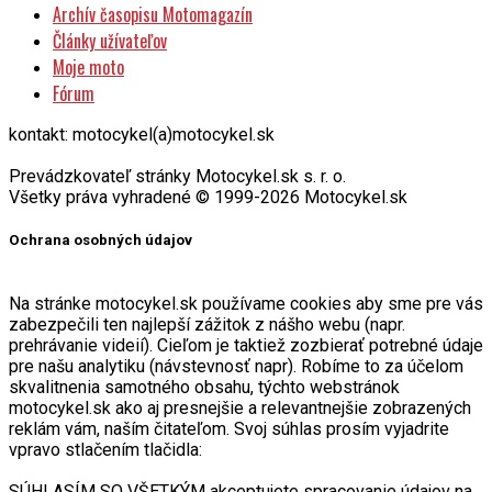
Archív časopisu Motomagazín
Články užívateľov
Moje moto
Fórum
kontakt: motocykel(a)motocykel.sk
Prevádzkovateľ stránky Motocykel.sk s. r. o.
Všetky práva vyhradené © 1999-2026 Motocykel.sk
Ochrana osobných údajov
Na stránke motocykel.sk používame cookies aby sme pre vás
zabezpečili ten najlepší zážitok z nášho webu (napr.
prehrávanie videií). Cieľom je taktiež zozbierať potrebné údaje
pre našu analytiku (návstevnosť napr). Robíme to za účelom
skvalitnenia samotného obsahu, týchto webstránok
motocykel.sk ako aj presnejšie a relevantnejšie zobrazených
reklám vám, naším čitateľom. Svoj súhlas prosím vyjadrite
vpravo stlačením tlačidla:
SÚHLASÍM SO VŠETKÝM akceptujete spracovanie údajov na