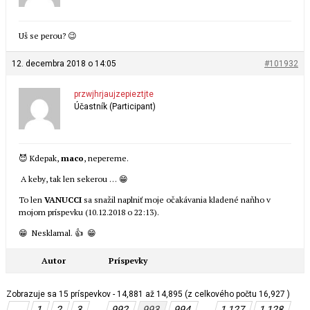
Uš se perou? 😉
12. decembra 2018 o 14:05
#101932
przwjhrjaujzepieztjte
Účastník (Participant)
😈 Kdepak,
maco
, nepereme.
A keby, tak len sekerou … 😁
To len
VANUCCI
sa snažil naplniť moje očakávania kladené naňho v
mojom príspevku (10.12.2018 o 22:13).
😁 Nesklamal. 👍 😁
Autor
Príspevky
Zobrazuje sa 15 príspevkov - 14,881 až 14,895 (z celkového počtu 16,927 )
…
…
←
1
2
3
992
993
994
1 127
1 128