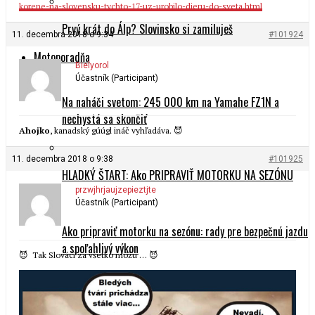
korene-na-slovensku-tychto-17-uz-urobilo-dieru-do-sveta.html
Prvý krát do Álp? Slovinsko si zamiluješ
11. decembra 2018 o 9:34
#101924
Motoporadňa
Bielyorol
Účastník (Participant)
Na naháči svetom: 245 000 km na Yamahe FZ1N a
nechystá sa skončiť
Ahojko
, kanadský gúúgl ináč vyhľadáva. 😈
11. decembra 2018 o 9:38
#101925
HLADKÝ ŠTART: Ako PRIPRAVIŤ MOTORKU NA SEZÓNU
przwjhrjaujzepieztjte
Účastník (Participant)
Ako pripraviť motorku na sezónu: rady pre bezpečnú jazdu
a spoľahlivý výkon
😈 Tak Slováci za všetko môžu … 😈
Airbagová vesta: technika zachraňuje životy!