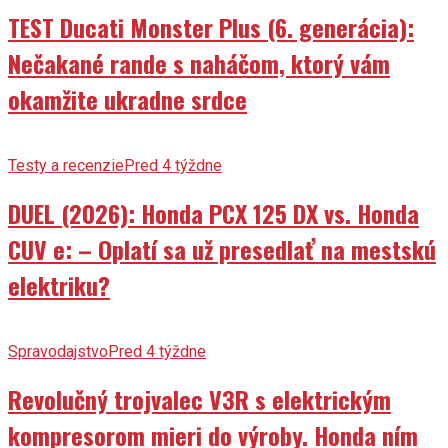
TEST Ducati Monster Plus (6. generácia):
Nečakané rande s naháčom, ktorý vám
okamžite ukradne srdce
Testy a recenzie
Pred 4 týždne
DUEL (2026): Honda PCX 125 DX vs. Honda
CUV e: – Oplatí sa už presedlať na mestskú
elektriku?
Spravodajstvo
Pred 4 týždne
Revolučný trojvalec V3R s elektrickým
kompresorom mieri do výroby. Honda ním