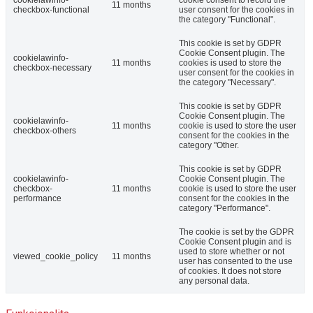
cookielawinfo-
cookie consent to record the
11 months
checkbox-functional
user consent for the cookies in
the category "Functional".
This cookie is set by GDPR
Cookie Consent plugin. The
cookielawinfo-
11 months
cookies is used to store the
checkbox-necessary
user consent for the cookies in
the category "Necessary".
This cookie is set by GDPR
Cookie Consent plugin. The
cookielawinfo-
11 months
cookie is used to store the user
checkbox-others
consent for the cookies in the
category "Other.
This cookie is set by GDPR
cookielawinfo-
Cookie Consent plugin. The
checkbox-
11 months
cookie is used to store the user
performance
consent for the cookies in the
category "Performance".
The cookie is set by the GDPR
Cookie Consent plugin and is
used to store whether or not
viewed_cookie_policy
11 months
user has consented to the use
of cookies. It does not store
any personal data.