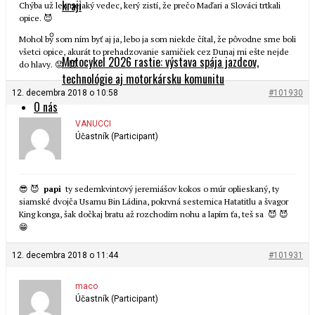
kraji
Chýba už len nejaký vedec, kerý zistí, že prečo Maďari a Slováci trtkali
opice. 😈
Mohol by som ním byť aj ja, lebo ja som niekde čítal, že pôvodne sme boli
všetci opice, akurát to prehadzovanie samičiek cez Dunaj mi ešte nejde
Motocykel 2026 rastie: výstava spája jazdcov,
do hlavy. 😟 😈
technológie aj motorkársku komunitu
12. decembra 2018 o 10:58
#101930
O nás
VANUCCI
Účastník (Participant)
😎 😈
papi
ty sedemkvintový jeremiášov kokos o múr oplieskaný, ty
siamské dvojča Usamu Bin Ládina, pokrvná sesternica Hatatitlu a švagor
King konga, šak dočkaj bratu až rozchodím nohu a lapím ťa, teš sa 😈 😈
😁
12. decembra 2018 o 11:44
#101931
maco
Účastník (Participant)