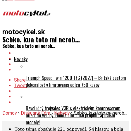
motocykel.sk
Sebko, kua toto mi nerob…
Sebko, kua toto mi nerob…
Novinky
Triumph Speed Twin 1200 TFC (2027) – Britská custom
Share
dokonalosť v limitovanej edícii 750 kusov
Tweet
Revolučný trojvalec V3R s elektrickým kompresorom
Domov
›
Diskusné Fóra
›
Nehody
›
Sebko, kua toto mi nerob…
mieri do výroby. Honda ním chce preplniť aj ďalšie
modely!
Toto téma obsahuje 221 odpovedí, 54 hlasov, a bola