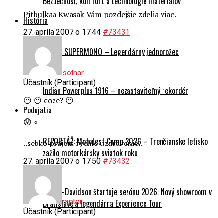
Bezpečnosť, komfort a technológie materiálov
Pitbulkaa Kwasak Vám pozdejšie zdelia viac.
História
27. apríla 2007 o 17:44
#73431
Ducati SUPERMONO – Legendárny jednorožec
sothar
Účastník (Participant)
Indian Powerplus 1916 – nezastaviteľný rekordér
😶 😶 coze? 😶
Podujatia
😟
REPORTÁŽ: Mototest Camp 2026 – Trenčianske letisko
..sebko prajem rychle uzdravenie..
zažilo motorkársky sviatok roku
27. apríla 2007 o 17:50
#73432
Harley-Davidson štartuje sezónu 2026: Nový showroom v
raptor
Bratislave a legendárna Experience Tour
Účastník (Participant)