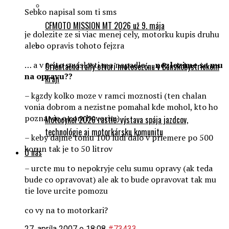
Sebko napisal som ti sms
CFMOTO MISSION MT 2026 už 9. mája
je dolezite ze si viac menej cely, motorku kupis druhu
alebo opravis tohoto fejzra
… a v tejto suvislosti ma napadlo …
nezlozime sa mu
Orientačná rally otvorí motosezónu v Banskobystrickom
na opravu??
kraji
– kazdy kolko moze v ramci moznosti (ten chalan
vonia dobrom a nezistne pomahal kde mohol, kto ho
pozna vie o com hovorim)
Motocykel 2026 rastie: výstava spája jazdcov,
technológie aj motorkársku komunitu
– keby dajme tomu 100 ludi dalo v priemere po 500
korun tak je to 50 litrov
O nás
– urcte mu to nepokryje celu sumu opravy (ak teda
bude co opravovat) ale ak to bude opravovat tak mu
tie love urcite pomozu
co vy na to motorkari?
27. apríla 2007 o 18:08
#73433