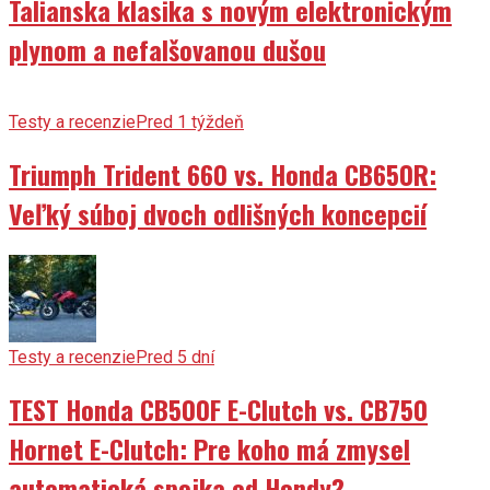
Talianska klasika s novým elektronickým
plynom a nefalšovanou dušou
Testy a recenzie
Pred 1 týždeň
Triumph Trident 660 vs. Honda CB650R:
Veľký súboj dvoch odlišných koncepcií
Testy a recenzie
Pred 5 dní
TEST Honda CB500F E-Clutch vs. CB750
Hornet E-Clutch: Pre koho má zmysel
automatická spojka od Hondy?