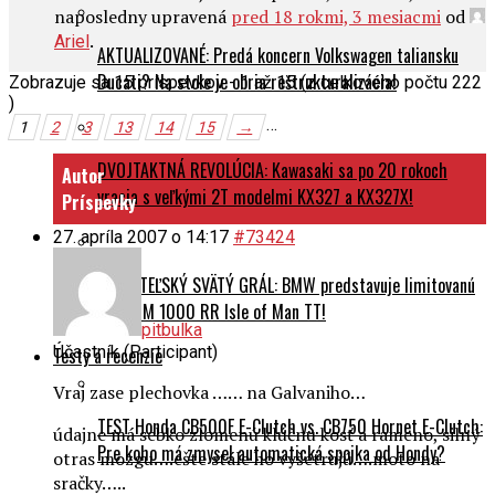
naposledny upravená
pred 18 rokmi, 3 mesiacmi
od
.
Ariel
AKTUALIZOVANÉ: Predá koncern Volkswagen taliansku
Ducati? Na stole je obria reštrukturalizácia!
Zobrazuje sa 15 príspevkov - 1 až 15 (z celkového počtu 222
)
…
1
2
3
13
14
15
→
DVOJTAKTNÁ REVOLÚCIA: Kawasaki sa po 20 rokoch
Autor
vracia s veľkými 2T modelmi KX327 a KX327X!
Príspevky
27. apríla 2007 o 14:17
#73424
ZBERATEĽSKÝ SVÄTÝ GRÁL: BMW predstavuje limitovanú
edíciu M 1000 RR Isle of Man TT!
pitbulka
Účastník (Participant)
Testy a recenzie
Vraj zase plechovka …… na Galvaniho…
TEST Honda CB500F E-Clutch vs. CB750 Hornet E-Clutch:
údajne má sebko zlomenú klúčnu kosť a rameno, silný
Pre koho má zmysel automatická spojka od Hondy?
otras mozgu….ešte stále ho vyšetrujú….moto na
sračky…..