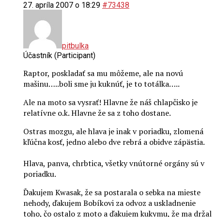
27. apríla 2007 o 18:29
#73438
pitbulka
Účastník (Participant)
Raptor, poskladať sa mu môžeme, ale na novú
mašinu…..boli sme ju kuknúť, je to totálka…..
Ale na moto sa vysrať! Hlavne že náš chlapčisko je
relatívne o.k. Hlavne že sa z toho dostane.
Ostras mozgu, ale hlava je inak v poriadku, zlomená
kľúčna kosť, jedno alebo dve rebrá a obidve zápästia.
Hlava, panva, chrbtica, všetky vnútorné orgány sú v
poriadku.
Ďakujem Kwasak, že sa postarala o sebka na mieste
nehody, ďakujem Bobíkovi za odvoz a uskladnenie
toho, čo ostalo z moto a ďakujem kukymu, že ma držal