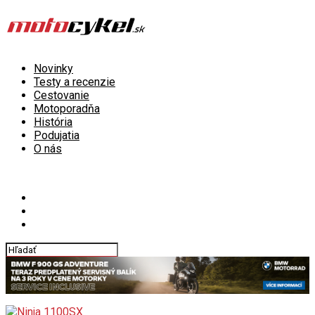
Novinky
Testy a recenzie
Cestovanie
Motoporadňa
História
Podujatia
O nás
Connect with us