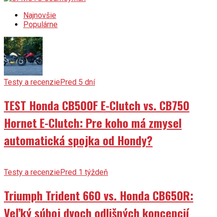
Najnovšie
Populárne
Testy a recenzie
Pred 5 dní
TEST Honda CB500F E-Clutch vs. CB750
Hornet E-Clutch: Pre koho má zmysel
automatická spojka od Hondy?
Testy a recenzie
Pred 1 týždeň
Triumph Trident 660 vs. Honda CB650R:
Veľký súboj dvoch odlišných koncepcií