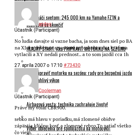
Na naháči svetom: 245 000 km na Yamahe FZ1N a
nechystá sa skončiť
andoo
Účastník (Participant)
No ludia davajte si vazne bacha, ja som dnes siel po BA
na XJcku dokonca s vestami autoskola a dva krat ma
HLADKÝ ŠTART: Ako PRIPRAVIŤ MOTORKU NA SEZÓNU
vytlacili a XY nedali prednost.. a to som jazdil cca 1h
27. apríla 2007 o 17:10
#73430
Ako pripraviť motorku na sezónu: rady pre bezpečnú jazdu
a spoľahlivý výkon
Coolerman
Účastník (Participant)
Airbagová vesta: technika zachraňuje životy!
Práve my volal CBR900.
sebko má hlavu v poriadku,má zlomené obidve
zápästia,kľúčnu kosť,a zlomené rebro.To zatiaľ všetko
Výber oblečenia pre spolujazdca na motocykli:
čo viem.