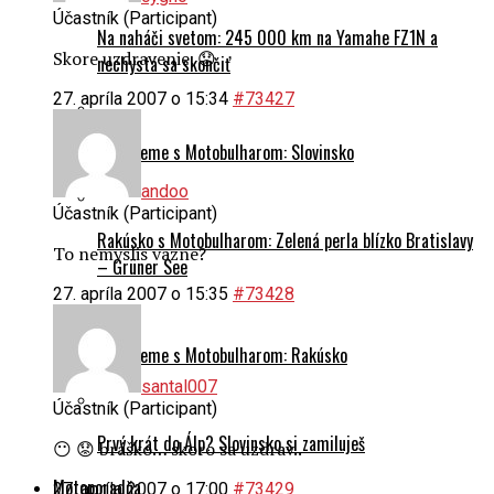
Účastník (Participant)
Na naháči svetom: 245 000 km na Yamahe FZ1N a
Skore uzdravenie. 😟
nechystá sa skončiť
27. apríla 2007 o 15:34
#73427
Cestujeme s Motobulharom: Slovinsko
andoo
Účastník (Participant)
Rakúsko s Motobulharom: Zelená perla blízko Bratislavy
To nemyslis vazne?
– Grüner See
27. apríla 2007 o 15:35
#73428
Cestujeme s Motobulharom: Rakúsko
santal007
Účastník (Participant)
Prvý krát do Álp? Slovinsko si zamiluješ
😶 😟 bráško… skoro sa uzdrav..
Motoporadňa
27. apríla 2007 o 17:00
#73429