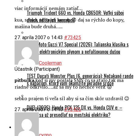
viac informácií nemám zatiaľ…
Triumph Trident 660 vs. Honda CB650R: Veľký súboj
dvoch odlišných koncepcií
kua, sebko, toto mi nerob 😟 daj sa rýchlo do kopy,
mašina bude druhá…..
27. apríla 2007 o 14:43
#73425
TEST Moto Guzzi V7 Special (2026): Talianska klasika s
novým elektronickým plynom a nefalšovanou dušou
Coolerman
Účastník (Participant)
TEST Ducati Monster Plus (6. generácia): Nečakané rande
pitbulka
keď si my poslala SMS čo sa stalo tak ma
s naháčom, ktorý vám okamžite ukradne srdce
riadne odkrvilo….až sa my to nechce veriť 😟
sebko prajem ti veľa síl aby si sa čím skôr uzdravil 😉
DUEL (2026): Honda PCX 125 DX vs. Honda CUV e: –
27. apríla 2007 o 14:45
#73426
Oplatí sa už presedlať na mestskú elektriku?
Cestovanie
cygno