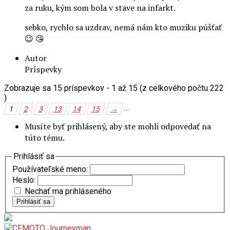
za ruku, kým som bola v stave na infarkt.
sebko, rychlo sa uzdrav, nemá nám kto muziku púšťať
😉 😘
Autor
Príspevky
Zobrazuje sa 15 príspevkov - 1 až 15 (z celkového počtu 222
)
…
1
2
3
13
14
15
→
Musíte byť prihlásený, aby ste mohli odpovedať na
túto tému.
Prihlásiť sa
Používateľské meno:
Heslo:
Nechať ma prihláseného
Prihlásiť sa