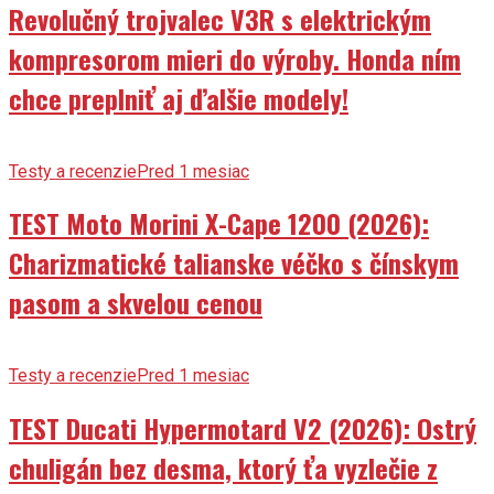
Revolučný trojvalec V3R s elektrickým
kompresorom mieri do výroby. Honda ním
chce preplniť aj ďalšie modely!
Testy a recenzie
Pred 1 mesiac
TEST Moto Morini X-Cape 1200 (2026):
Charizmatické talianske véčko s čínskym
pasom a skvelou cenou
Testy a recenzie
Pred 1 mesiac
TEST Ducati Hypermotard V2 (2026): Ostrý
chuligán bez desma, ktorý ťa vyzlečie z