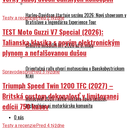
Harley-Davidson štartuje sezónu 2026: Nový showroom v
Testy a recenzie
Pred 2 týždne
Bratislave a legendárna Experience Tour
TEST Moto Guzzi V7 Special (2026):
Talianska klasika s novým elektronickým
CFMOTO MISSION MT 2026 už 9. mája
plynom a nefalšovanou dušou
Orientačná rally otvorí motosezónu v Banskobystrickom
Spravodajstvo
Pred 3 týždne
kraji
Triumph Speed Twin 1200 TFC (2027) –
Britská custom dokonalosť v limitovanej
Motocykel 2026 rastie: výstava spája jazdcov,
edícii 750 kusov
technológie aj motorkársku komunitu
O nás
Testy a recenzie
Pred 4 týždne