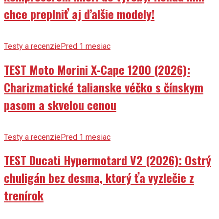
chce preplniť aj ďalšie modely!
Testy a recenzie
Pred 1 mesiac
TEST Moto Morini X-Cape 1200 (2026):
Charizmatické talianske véčko s čínskym
pasom a skvelou cenou
Testy a recenzie
Pred 1 mesiac
TEST Ducati Hypermotard V2 (2026): Ostrý
chuligán bez desma, ktorý ťa vyzlečie z
trenírok