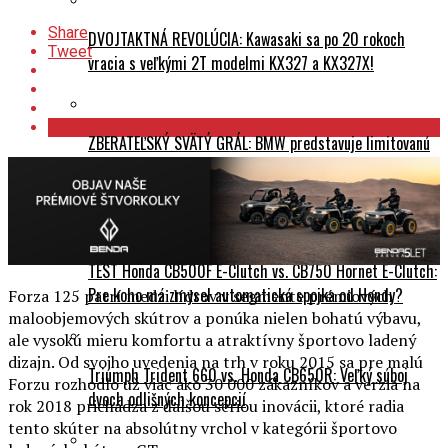
Share
DVOJTAKTNÁ REVOLÚCIA: Kawasaki sa po 20 rokoch
Tweet
vracia s veľkými 2T modelmi KX327 a KX327X!
ZBERATEĽSKÝ SVÄTÝ GRÁL: BMW predstavuje limitovanú
edíciu M 1000 RR Isle of Man TT!
Testy a recenzie
TEST Honda CB500F E-Clutch vs. CB750 Hornet E-Clutch:
Pre koho má zmysel automatická spojka od Hondy?
Forza 125 patrí medzi lídrov v segmente prémiových
maloobjemových skútrov a ponúka nielen bohatú výbavu,
ale vysokú mieru komfortu a atraktívny športovo ladený
dizajn. Od svojho uvedenia na trh v roku 2015 sa pre malú
Triumph Trident 660 vs. Honda CB650R: Veľký súboj
Forzu rozhodlo už viac ako 30 000 zákazníkov a verzia na
dvoch odlišných koncepcií
rok 2018 prichádza z ďalšou sériou inovácii, ktoré radia
tento skúter na absolútny vrchol v kategórii športovo