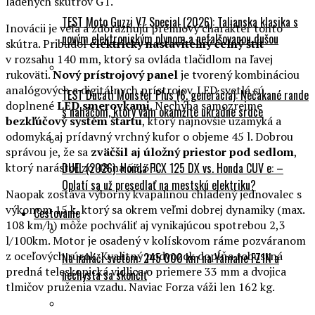
ladených skútrov GT.
TEST Moto Guzzi V7 Special (2026): Talianska klasika s
Inovácii je veľa a zdôrazňujú prémiový charakter tohto
novým elektronickým plynom a nefalšovanou dušou
skútra. Pribudol
elektricky nastaviteľný čelný štít
v rozsahu 140 mm, ktorý sa ovláda tlačidlom na ľavej
rukoväti.
Nový prístrojový panel
je tvorený kombináciou
analógových a digitálnych prístrojov. LED svetlá sú
TEST Ducati Monster Plus (6. generácia): Nečakané rande
doplnené
LED smerovkami
. Nechýba samozrejme
s naháčom, ktorý vám okamžite ukradne srdce
bezkľúčový systém štartu
, ktorý najnovšie uzamyká a
odomyká aj prídavný vrchný kufor o objeme 45 l. Dobrou
správou je, že sa
zväčšil aj úložný priestor pod sedlom
,
ktorý narástol zo 48 na 53,3 l.
DUEL (2026): Honda PCX 125 DX vs. Honda CUV e: –
Oplatí sa už presedlať na mestskú elektriku?
Naopak zostáva výborný kvapalinou chladený jednovalec s
výkonom 15 k, ktorý sa okrem veľmi dobrej dynamiky (max.
Cestovanie
108 km/h) môže pochváliť aj vynikajúcou spotrebou 2,3
l/100km. Motor je osadený v kolískovom ráme pozváranom
z oceľových rúrok. Kvalitný podvozok dopĺňa robustná
Na naháči svetom: 245 000 km na Yamahe FZ1N a
predná teleskopická vidlica o priemere 33 mm a dvojica
nechystá sa skončiť
tlmičov pruženia vzadu. Naviac Forza váži len 162 kg.