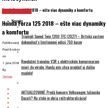
Honda Forza 125 2018 – ešte viac dynamiky a komfortu
Spravodajstvo
Novinky
Honda Forza 125 2018 – ešte viac dynamiky
a komfortu
Triumph Speed Twin 1200 TFC (2027) – Britská custom
dokonalosť v limitovanej edícii 750 kusov
Publikovaný
Pred 8 rokov
on
Revolučný trojvalec V3R s elektrickým kompresorom
1. júna 2018
mieri do výroby. Honda ním chce preplniť aj ďalšie
By
modely!
Tamasi
AKTUALIZOVANÉ: Predá koncern Volkswagen taliansku
Ducati? Na stole je obria reštrukturalizácia!