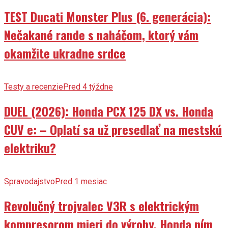
TEST Ducati Monster Plus (6. generácia):
Nečakané rande s naháčom, ktorý vám
okamžite ukradne srdce
Testy a recenzie
Pred 4 týždne
DUEL (2026): Honda PCX 125 DX vs. Honda
CUV e: – Oplatí sa už presedlať na mestskú
elektriku?
Spravodajstvo
Pred 1 mesiac
Revolučný trojvalec V3R s elektrickým
kompresorom mieri do výroby. Honda ním