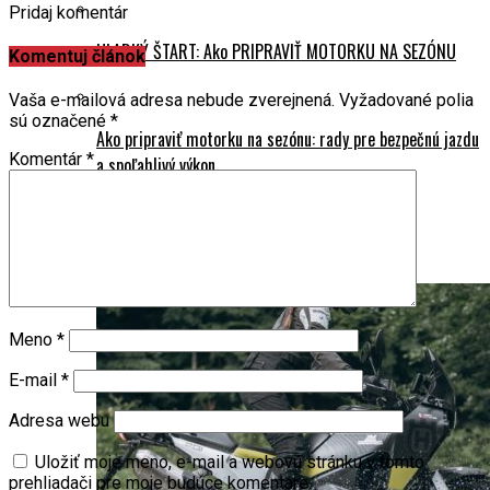
Pridaj komentár
HLADKÝ ŠTART: Ako PRIPRAVIŤ MOTORKU NA SEZÓNU
Komentuj článok
Vaša e-mailová adresa nebude zverejnená.
Vyžadované polia
sú označené
*
Ako pripraviť motorku na sezónu: rady pre bezpečnú jazdu
Komentár
*
a spoľahlivý výkon
Airbagová vesta: technika zachraňuje životy!
Meno
*
E-mail
*
Adresa webu
Uložiť moje meno, e-mail a webovú stránku v tomto
prehliadači pre moje budúce komentáre.