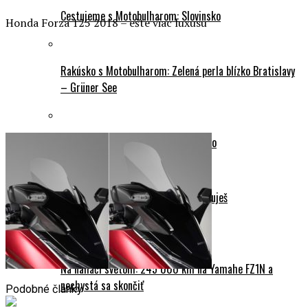
Cestujeme s Motobulharom: Slovinsko
Honda Forza 125 2018 – ešte viac luxusu
Rakúsko s Motobulharom: Zelená perla blízko Bratislavy
– Grüner See
Cestujeme s Motobulharom: Rakúsko
Prvý krát do Álp? Slovinsko si zamiluješ
Motoporadňa
Na naháči svetom: 245 000 km na Yamahe FZ1N a
nechystá sa skončiť
Podobné články