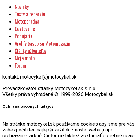
Novinky
Testy a recenzie
Motoporadňa
Cestovanie
Podujatia
Archív časopisu Motomagazín
Články užívateľov
Moje moto
Fórum
kontakt: motocykel(a)motocykel.sk
Prevádzkovateľ stránky Motocykel.sk s. r. o.
Všetky práva vyhradené © 1999-2026 Motocykel.sk
Ochrana osobných údajov
Na stránke motocykel.sk používame cookies aby sme pre vás
zabezpečili ten najlepší zážitok z nášho webu (napr.
prehrávanie videií). Cieľom je taktiež zozbierať potrebné údaje