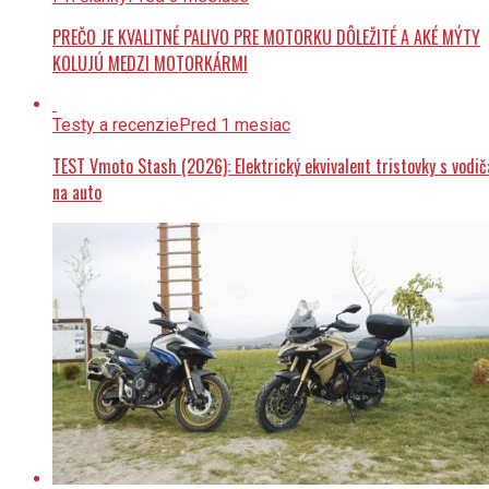
PREČO JE KVALITNÉ PALIVO PRE MOTORKU DÔLEŽITÉ A AKÉ MÝTY
KOLUJÚ MEDZI MOTORKÁRMI
Testy a recenzie
Pred 1 mesiac
TEST Vmoto Stash (2026): Elektrický ekvivalent tristovky s vodi
na auto