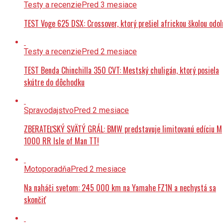
Testy a recenzie
Pred 3 mesiace
TEST Voge 625 DSX: Crossover, ktorý prešiel africkou školou odol
Testy a recenzie
Pred 2 mesiace
TEST Benda Chinchilla 350 CVT: Mestský chuligán, ktorý posiela
skútre do dôchodku
Spravodajstvo
Pred 2 mesiace
ZBERATEĽSKÝ SVÄTÝ GRÁL: BMW predstavuje limitovanú edíciu M
1000 RR Isle of Man TT!
Motoporadňa
Pred 2 mesiace
Na naháči svetom: 245 000 km na Yamahe FZ1N a nechystá sa
skončiť