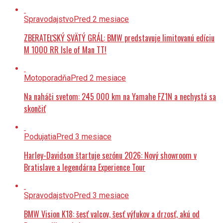
Spravodajstvo
Pred 2 mesiace
ZBERATEĽSKÝ SVÄTÝ GRÁL: BMW predstavuje limitovanú edíciu
M 1000 RR Isle of Man TT!
Motoporadňa
Pred 2 mesiace
Na naháči svetom: 245 000 km na Yamahe FZ1N a nechystá sa
skončiť
Podujatia
Pred 3 mesiace
Harley-Davidson štartuje sezónu 2026: Nový showroom v
Bratislave a legendárna Experience Tour
Spravodajstvo
Pred 3 mesiace
BMW Vision K18: šesť valcov, šesť výfukov a drzosť, akú od
Bavorov dlho nebolo