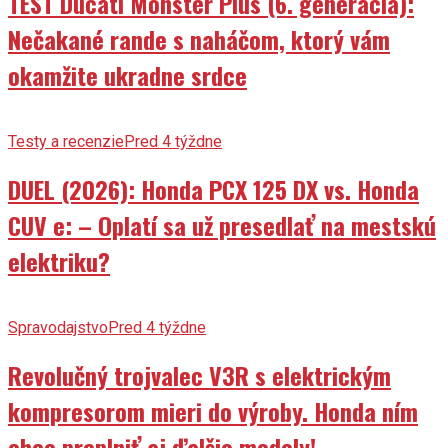
Nečakané rande s naháčom, ktorý vám
okamžite ukradne srdce
Testy a recenzie
Pred 4 týždne
DUEL (2026): Honda PCX 125 DX vs. Honda
CUV e: – Oplatí sa už presedlať na mestskú
elektriku?
Spravodajstvo
Pred 4 týždne
Revolučný trojvalec V3R s elektrickým
kompresorom mieri do výroby. Honda ním
chce preplniť aj ďalšie modely!