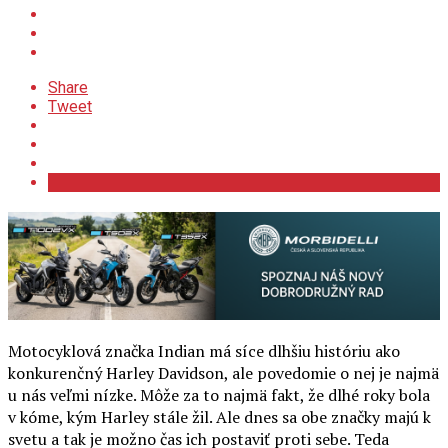
Share
Tweet
Motocyklová značka Indian má síce dlhšiu históriu ako
konkurenčný Harley Davidson, ale povedomie o nej je najmä
u nás veľmi nízke. Môže za to najmä fakt, že dlhé roky bola
v kóme, kým Harley stále žil. Ale dnes sa obe značky majú k
svetu a tak je možno čas ich postaviť proti sebe. Teda
minimálne očami dlhoročného majiteľa Harley Davidson