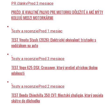
PREČO JE KVALITNÉ PALIVO PRE MOTORKU DÔLEŽITÉ A AKÉ MÝTY
KOLUJÚ MEDZI MOTORKÁRMI
Testy a recenzie
Pred 1 mesiac
TEST Vmoto Stash (2026): Elektrický ekvivalent tristovky s
vodičákom na auto
Testy a recenzie
Pred 3 mesiace
TEST Voge 625 DSX: Crossover, ktorý prešiel africkou školou
odolnosti
Testy a recenzie
Pred 2 mesiace
TEST Benda Chinchilla 350 CVT: Mestský chuligán, ktorý posiela
skútre do dôchodku