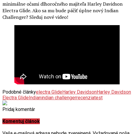
Electra Glide. Ako sa mu bude páčiť úplne nový Indian
Challenger? Sleduj nové video!
Podobné články
electra Glide
Harley Davidson
Harley Davidson
Electra Glide
Indian
indian challenger
recenzia
test
Pridaj komentár
Komentuj článok
Vaša e-mailová adresa nebude zverejnená.
Vyžadované polia
sú označené
*