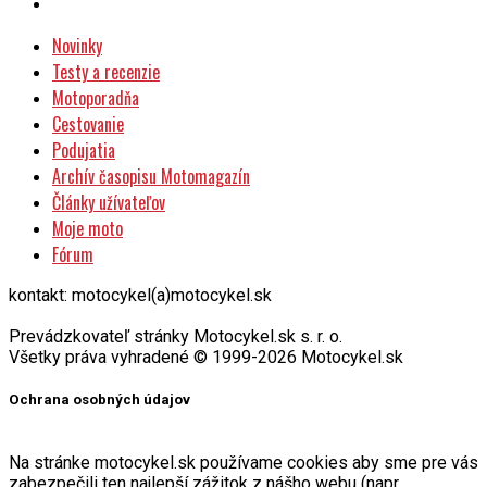
Novinky
Testy a recenzie
Motoporadňa
Cestovanie
Podujatia
Archív časopisu Motomagazín
Články užívateľov
Moje moto
Fórum
kontakt: motocykel(a)motocykel.sk
Prevádzkovateľ stránky Motocykel.sk s. r. o.
Všetky práva vyhradené © 1999-2026 Motocykel.sk
Ochrana osobných údajov
Na stránke motocykel.sk používame cookies aby sme pre vás
zabezpečili ten najlepší zážitok z nášho webu (napr.
prehrávanie videií). Cieľom je taktiež zozbierať potrebné údaje