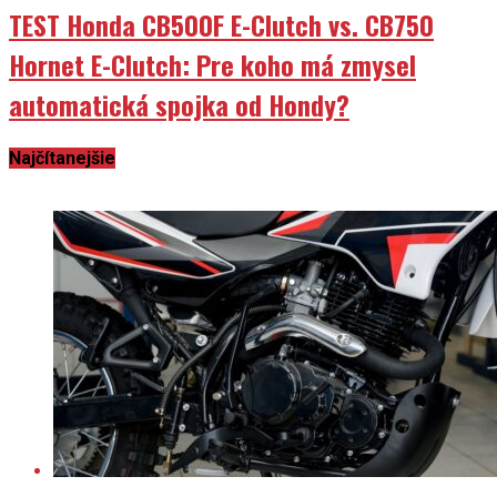
TEST Honda CB500F E-Clutch vs. CB750
Hornet E-Clutch: Pre koho má zmysel
automatická spojka od Hondy?
Najčítanejšie
PR články
Pred 3 mesiace