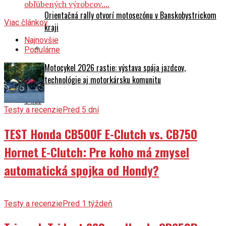
obľúbených výrobcov....
Orientačná rally otvorí motosezónu v Banskobystrickom
Viac článkov
kraji
Najnovšie
Populárne
Motocykel 2026 rastie: výstava spája jazdcov,
technológie aj motorkársku komunitu
O nás
Testy a recenzie
Pred 5 dní
TEST Honda CB500F E-Clutch vs. CB750
Hornet E-Clutch: Pre koho má zmysel
automatická spojka od Hondy?
Testy a recenzie
Pred 1 týždeň