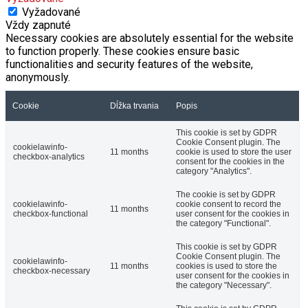
Vyžadované
Vždy zapnuté
Necessary cookies are absolutely essential for the website
to function properly. These cookies ensure basic
functionalities and security features of the website,
anonymously.
Cookie
Dĺžka trvania
Popis
This cookie is set by GDPR
Cookie Consent plugin. The
cookielawinfo-
11 months
cookie is used to store the user
checkbox-analytics
consent for the cookies in the
category "Analytics".
The cookie is set by GDPR
cookielawinfo-
cookie consent to record the
11 months
checkbox-functional
user consent for the cookies in
the category "Functional".
This cookie is set by GDPR
Cookie Consent plugin. The
cookielawinfo-
11 months
cookies is used to store the
checkbox-necessary
user consent for the cookies in
the category "Necessary".