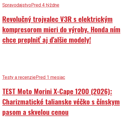
Spravodajstvo
Pred 4 týždne
Revolučný trojvalec V3R s elektrickým
kompresorom mieri do výroby. Honda ním
chce preplniť aj ďalšie modely!
Testy a recenzie
Pred 1 mesiac
TEST Moto Morini X-Cape 1200 (2026):
Charizmatické talianske véčko s čínskym
pasom a skvelou cenou