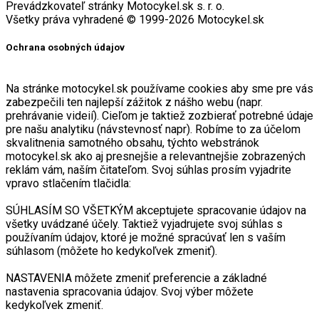
Prevádzkovateľ stránky Motocykel.sk s. r. o.
Všetky práva vyhradené © 1999-2026 Motocykel.sk
Ochrana osobných údajov
Na stránke motocykel.sk používame cookies aby sme pre vás
zabezpečili ten najlepší zážitok z nášho webu (napr.
prehrávanie videií). Cieľom je taktiež zozbierať potrebné údaje
pre našu analytiku (návstevnosť napr). Robíme to za účelom
skvalitnenia samotného obsahu, týchto webstránok
motocykel.sk ako aj presnejšie a relevantnejšie zobrazených
reklám vám, naším čitateľom. Svoj súhlas prosím vyjadrite
vpravo stlačením tlačidla:
SÚHLASÍM SO VŠETKÝM akceptujete spracovanie údajov na
všetky uvádzané účely. Taktiež vyjadrujete svoj súhlas s
používaním údajov, ktoré je možné spracúvať len s vaším
súhlasom (môžete ho kedykoľvek zmeniť).
NASTAVENIA môžete zmeniť preferencie a základné
nastavenia spracovania údajov. Svoj výber môžete
kedykoľvek zmeniť.