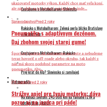
ukazovateľ motorky výkon. Každý chce mať veľa koní,
ale nie vždy sa to prejaví pri jazdcoch inde...
Cestujeme s Motobulharom: Slovinsko
Spravodajstvo
Pred 2 roky
Rakúsko s Motobulharom: Zelená perla blízko Bratislavy
Pneumatika s adaptívnym dezénom.
– Grüner See
Daj zbohom svojej starej gume!
Cestujeme s Motobulharom: Rakúsko
Športový turista Ak zostaneme na ceste a nebudeme
teraz hovoriť o off-roade alebo okruhu, tak každý z
nás má skoro podobné parametre na moto
pneumatiku. Aby...
Prvý krát do Álp? Slovinsko si zamiluješ
Motoporadňa
PR články
Pred 2 roky
Strážny anjel pre tvoju motorku: dáva
Na naháči svetom: 245 000 km na Yamahe FZ1N a
pozor aj na jazdca pri páde!
nechystá sa skončiť