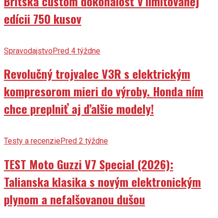
Britská custom dokonalosť v limitovanej
edícii 750 kusov
Spravodajstvo
Pred 4 týždne
Revolučný trojvalec V3R s elektrickým
kompresorom mieri do výroby. Honda ním
chce preplniť aj ďalšie modely!
Testy a recenzie
Pred 2 týždne
TEST Moto Guzzi V7 Special (2026):
Talianska klasika s novým elektronickým
plynom a nefalšovanou dušou