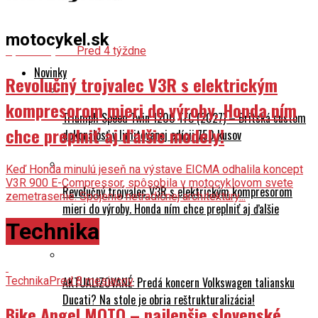
motocykel.sk
Spravodajstvo
Pred 4 týždne
Novinky
Revolučný trojvalec V3R s elektrickým
kompresorom mieri do výroby. Honda ním
Triumph Speed Twin 1200 TFC (2027) – Britská custom
chce preplniť aj ďalšie modely!
dokonalosť v limitovanej edícii 750 kusov
Keď Honda minulú jeseň na výstave EICMA odhalila koncept
V3R 900 E-Compressor, spôsobila v motocyklovom svete
Revolučný trojvalec V3R s elektrickým kompresorom
zemetrasenie. Spojenie netradičnej architektúry...
mieri do výroby. Honda ním chce preplniť aj ďalšie
modely!
Technika
Technika
Pred 8 mesiacov
AKTUALIZOVANÉ: Predá koncern Volkswagen taliansku
Ducati? Na stole je obria reštrukturalizácia!
Bike Angel MOTO – najlepšie slovenské