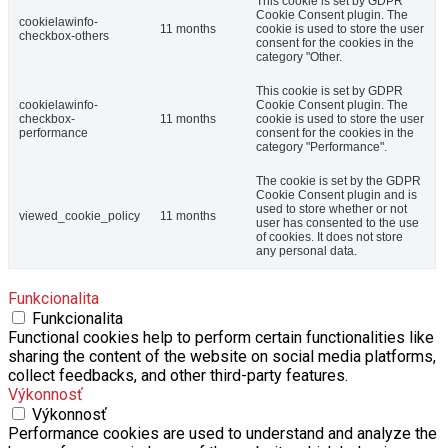
This cookie is set by GDPR
Cookie Consent plugin. The
cookielawinfo-
11 months
cookie is used to store the user
checkbox-others
consent for the cookies in the
category "Other.
This cookie is set by GDPR
cookielawinfo-
Cookie Consent plugin. The
checkbox-
11 months
cookie is used to store the user
performance
consent for the cookies in the
category "Performance".
The cookie is set by the GDPR
Cookie Consent plugin and is
used to store whether or not
viewed_cookie_policy
11 months
user has consented to the use
of cookies. It does not store
any personal data.
Funkcionalita
Funkcionalita
Functional cookies help to perform certain functionalities like
sharing the content of the website on social media platforms,
collect feedbacks, and other third-party features.
Výkonnosť
Výkonnosť
Performance cookies are used to understand and analyze the