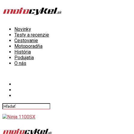
Novinky
Testy a recenzie
Cestovanie
Motoporadňa
História
Podujatia
O nás
Connect with us