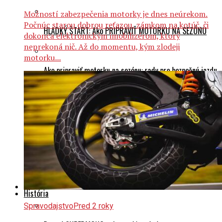
Možností zabezpečenia motorky je dnes neúrekom.
Počnúc starou dobrou reťazou, zámkom na kotúč, či
HLADKÝ ŠTART: Ako PRIPRAVIŤ MOTORKU NA SEZÓNU
dokonca elektronickým imobilizérom, ktorý
neprekoná nič. Až do momentu, kým zlodeji
motorku...
Ako pripraviť motorku na sezónu: rady pre bezpečnú jazdu
a spoľahlivý výkon
Airbagová vesta: technika zachraňuje životy!
Výber oblečenia pre spolujazdca na motocykli:
Bezpečnosť, komfort a technológie materiálov
História
Spravodajstvo
Pred 2 roky