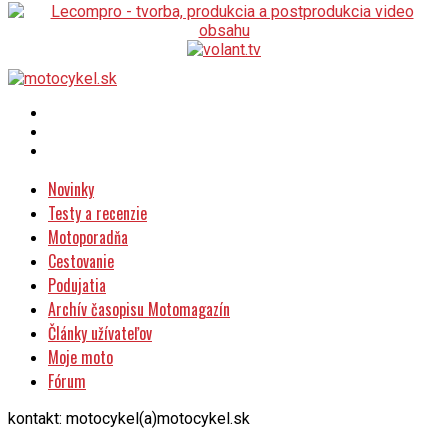
Novinky
Testy a recenzie
Motoporadňa
Cestovanie
Podujatia
Archív časopisu Motomagazín
Články užívateľov
Moje moto
Fórum
kontakt: motocykel(a)motocykel.sk