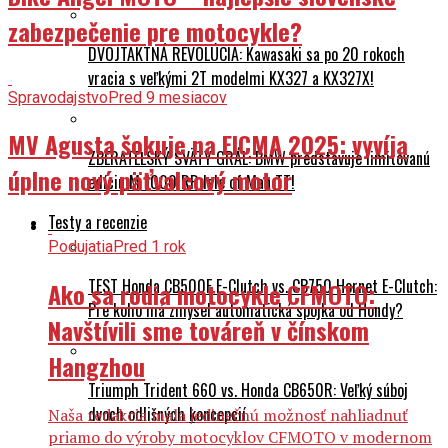
zabezpečenie pre motocykle?
DVOJTAKTNÁ REVOLÚCIA: Kawasaki sa po 20 rokoch
vracia s veľkými 2T modelmi KX327 a KX327X!
Spravodajstvo
Pred 9 mesiacov
MV Agusta šokuje na EICMA 2025: vyvíja
ZBERATEĽSKÝ SVÄTÝ GRÁL: BMW predstavuje limitovanú
úplne nový päťvalcový motor
edíciu M 1000 RR Isle of Man TT!
Testy a recenzie
Podujatia
Pred 1 rok
TEST Honda CB500F E-Clutch vs. CB750 Hornet E-Clutch:
Ako sa rodia motocykle CFMOTO:
Pre koho má zmysel automatická spojka od Hondy?
Navštívili sme továreň v čínskom
Hangzhou
Triumph Trident 660 vs. Honda CB650R: Veľký súboj
dvoch odlišných koncepcií
Naša redakcia mala jedinečnú možnosť nahliadnuť
priamo do výroby motocyklov CFMOTO v modernom