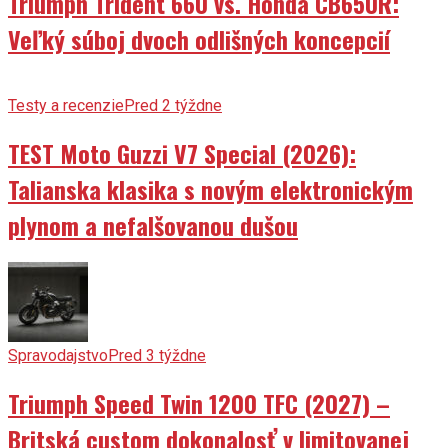
Triumph Trident 660 vs. Honda CB650R:
Veľký súboj dvoch odlišných koncepcií
Testy a recenzie
Pred 2 týždne
TEST Moto Guzzi V7 Special (2026):
Talianska klasika s novým elektronickým
plynom a nefalšovanou dušou
Spravodajstvo
Pred 3 týždne
Triumph Speed Twin 1200 TFC (2027) –
Britská custom dokonalosť v limitovanej