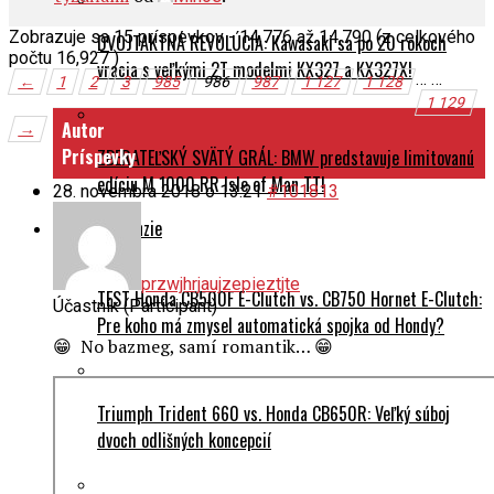
Zobrazuje sa 15 príspevkov - 14,776 až 14,790 (z celkového
DVOJTAKTNÁ REVOLÚCIA: Kawasaki sa po 20 rokoch
počtu 16,927 )
vracia s veľkými 2T modelmi KX327 a KX327X!
…
…
←
1
2
3
985
986
987
1 127
1 128
1 129
Autor
→
Príspevky
ZBERATEĽSKÝ SVÄTÝ GRÁL: BMW predstavuje limitovanú
edíciu M 1000 RR Isle of Man TT!
28. novembra 2018 o 13:21
#101813
Testy a recenzie
przwjhrjaujzepieztjte
TEST Honda CB500F E-Clutch vs. CB750 Hornet E-Clutch:
Účastník (Participant)
Pre koho má zmysel automatická spojka od Hondy?
😁 No bazmeg, samí romantik… 😁
Triumph Trident 660 vs. Honda CB650R: Veľký súboj
dvoch odlišných koncepcií