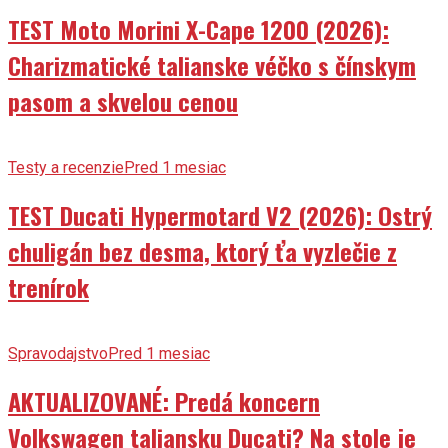
TEST Moto Morini X-Cape 1200 (2026):
Charizmatické talianske véčko s čínskym
pasom a skvelou cenou
Testy a recenzie
Pred 1 mesiac
TEST Ducati Hypermotard V2 (2026): Ostrý
chuligán bez desma, ktorý ťa vyzlečie z
trenírok
Spravodajstvo
Pred 1 mesiac
AKTUALIZOVANÉ: Predá koncern
Volkswagen taliansku Ducati? Na stole je