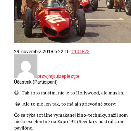
29. novembra 2018 o 22:10
#101823
przwjhrjaujzepieztjte
Účastník (Participant)
😈 Tak toto musím, nie je to Hollywood, ale musím.
😁 Ale to nie len tak, to má aj sprievodné story:
Čo sa týka totálne vymakanej kino-techniky, zažil som
niečo excelentné na Expo ´92 (Sevilla) v austrálskom
pavilóne.