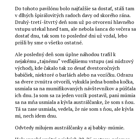
Do tohoto pavilónu bolo najťažšie sa dostať, stáli tam
v dlhých špirálovitých radoch davy od skorého rána.
Druhý-tretí-štvrtý deň som už po otvorení hlavného
vstupu utekal hneď tam, ale nebola šanca do večera sa
dostať dnu, tak som to posledné dni už vzdal, lebo
prišli by sme o všetko ostatné.
Ale posledný deň som úplne náhodou trafil k
nejakému „tajnému“ vedľajšiemu vstupu (asi núdzový
východ), kde čakalo tak zo desať dvestoročných
babičiek, niektoré o barlách alebo na vozíčku. Odrazu
sa dvere zvnútra otvorili, vykukla jedna bomba kočka,
usmiala sa na mumifikovaných návštevníkov a púšťala
ich dnu. Ja som sa za jeden vozík postavil, pani múmia
sa na mňa usmiala a kývla austrálčanke, že som s ňou.
Tá sa zase usmiala, vedela, že nie som s ňou, ale kývla
mi, nech idem dnu.
Odvtedy milujem austrálčanky a aj babky-múmie.