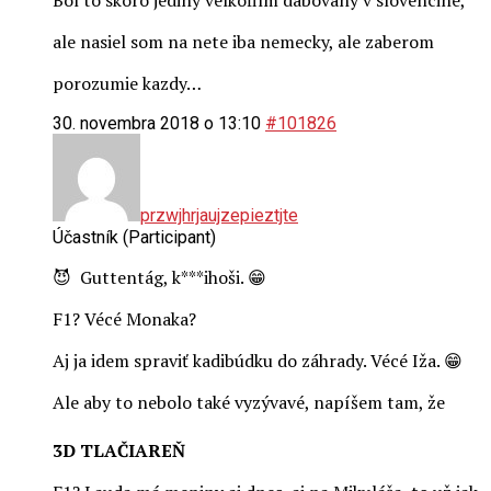
ale nasiel som na nete iba nemecky, ale zaberom
porozumie kazdy…
30. novembra 2018 o 13:10
#101826
przwjhrjaujzepieztjte
Účastník (Participant)
😈 Guttentág, k***ihoši. 😁
F1? Vécé Monaka?
Aj ja idem spraviť kadibúdku do záhrady. Vécé Iža. 😁
Ale aby to nebolo také vyzývavé, napíšem tam, že
3D TLAČIAREŇ