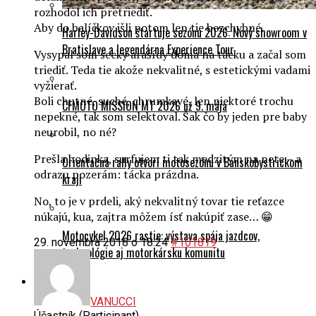
rozhodol ich pretriediť.
Aby do balíčkov išli potom len tie bezchybné.
Harley-Davidson štartuje sezónu 2026: Nový showroom v
Bratislave a legendárna Experience Tour
Vysypal som šecky arašídy doma na tácku a začal som
triediť. Teda tie akože nekvalitné, s estetickými vadami
vyžierať.
Boli chutné, suché, chrumkavé, len niektoré trochu
CFMOTO MISSION MT 2026 už 9. mája
nepekné, tak som selektoval. Šak čo by jeden pre baby
neurobil, no né?
Prešla hodinka, surfujem ti tak medzitým na nete – a
Orientačná rally otvorí motosezónu v Banskobystrickom
odrazu pozerám: tácka prázdna.
kraji
No, to je v prdeli, aký nekvalitný tovar tie reťazce
núkajú, kua, zajtra môžem ísť nakúpiť zase… 😁
Motocykel 2026 rastie: výstava spája jazdcov,
29. novembra 2018 o 18:24
#101819
technológie aj motorkársku komunitu
O nás
VANUCCI
Účastník (Participant)