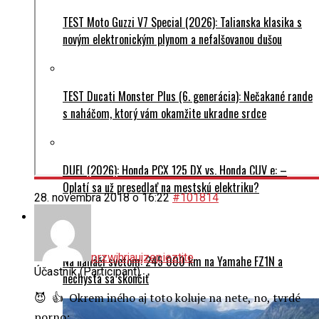
TEST Moto Guzzi V7 Special (2026): Talianska klasika s
novým elektronickým plynom a nefalšovanou dušou
TEST Ducati Monster Plus (6. generácia): Nečakané rande
s naháčom, ktorý vám okamžite ukradne srdce
DUEL (2026): Honda PCX 125 DX vs. Honda CUV e: –
Oplatí sa už presedlať na mestskú elektriku?
28. novembra 2018 o 16:22
#101814
Cestovanie
przwjhrjaujzepieztjte
Na naháči svetom: 245 000 km na Yamahe FZ1N a
Účastník (Participant)
nechystá sa skončiť
😈 👍 Okrem iného aj toto koluje na nete, no, tvrdé
porno: