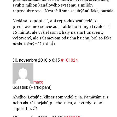
zvuk z milión kanálového systému z milión
reproduktorov… Nestačili sme sa uhýňať, fakt, paráda.
Nedá sa to popísať, ani reprodukovať, celé to
predstavenie esencie austrálskeho fílingu trvalo asi
15 minút, ale vyšiel som z haly na smrť unavený,
vyšťavený, ale s úsmevom od ucha k uchu, bol to fakt
neskutočný zážitok. 👍
30. novembra 2018 o 6:35
#101824
maco
Účastník (Participant)
Ahojko, Letajúci kliper som videl aj ja. Pamätám si z
neho akurát nejakú plachetnicu, ale vtedy to bol
superfilm. 🙂