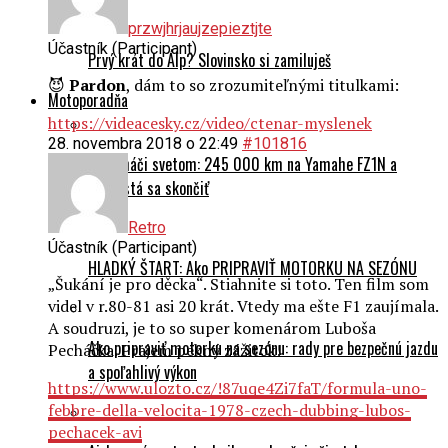
przwjhrjaujzepieztjte
Účastník (Participant)
Prvý krát do Álp? Slovinsko si zamiluješ
😈
Pardon
, dám to so zrozumiteľnými titulkami:
Motoporadňa
https://videacesky.cz/video/ctenar-myslenek
28. novembra 2018 o 22:49
#101816
Na naháči svetom: 245 000 km na Yamahe FZ1N a
nechystá sa skončiť
Retro
Účastník (Participant)
HLADKÝ ŠTART: Ako PRIPRAVIŤ MOTORKU NA SEZÓNU
„Šukání je pro děcka“. Stiahnite si toto. Ten film som
videl v r.80-81 asi 20 krát. Vtedy ma ešte F1 zaujímala.
A soudruzi, je to so super komenárom Luboša
Ako pripraviť motorku na sezónu: rady pre bezpečnú jazdu
Pecháčka. Prajem pekný zážitok!
a spoľahlivý výkon
https://www.ulozto.cz/!87uqe4Zi7faT/formula-uno-
febbre-della-velocita-1978-czech-dubbing-lubos-
pechacek-avi