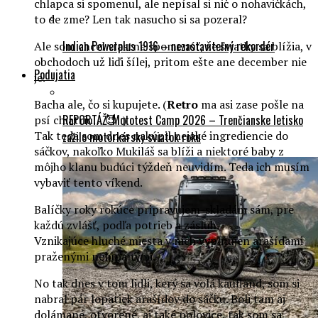
chlapca si spomenul, ale nepísal si nič o nohavičkách,
to de zme? Len tak nasucho si sa pozeral?
Indian Powerplus 1916 – nezastaviteľný rekordér
Ale som chcel vlastne spomenúť, že sviatky sa blížia, v
obchodoch už liďi šílej, pritom ešte ane december nie
Podujatia
je.
Bacha ale, čo si kupujete. (
Retro
ma asi zase pošle na
REPORTÁŽ: Mototest Camp 2026 – Trenčianske letisko
psí chiatriu… 😈 )
Tak teda som dnes nakúpil nejaké ingrediencie do
zažilo motorkársky sviatok roku
sáčkov, nakoľko Mukiláš sa blíži a niektoré baby z
môjho klanu budúci týždeň neuvidím. Teda ich musím
vybaviť tento víkend.
Balíčky roky rokúce pripravujem-skladám sám, pre
každú zvlášť, podľa potrieb a zásluh.
Vznikajúce hluché miesta v nich vyplňujen arašídami
praženými nelúpanými.
No tak dnes v tom lidli, kerý sa volá kaufland, som si
nabral pár lopatiek arašídov do sáčku. Boli tam aj
dolámané, otvorené, aj také polovice, tak som sa