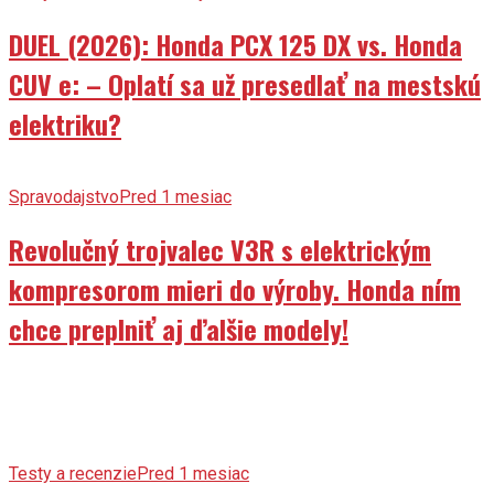
DUEL (2026): Honda PCX 125 DX vs. Honda
CUV e: – Oplatí sa už presedlať na mestskú
elektriku?
Spravodajstvo
Pred 1 mesiac
Revolučný trojvalec V3R s elektrickým
kompresorom mieri do výroby. Honda ním
chce preplniť aj ďalšie modely!
Testy a recenzie
Pred 1 mesiac