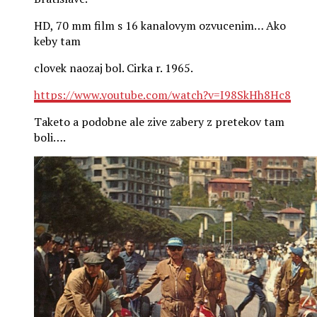
HD, 70 mm film s 16 kanalovym ozvucenim… Ako
keby tam
clovek naozaj bol. Cirka r. 1965.
https://www.youtube.com/watch?v=I98SkHh8Hc8
Taketo a podobne ale zive zabery z pretekov tam
boli….