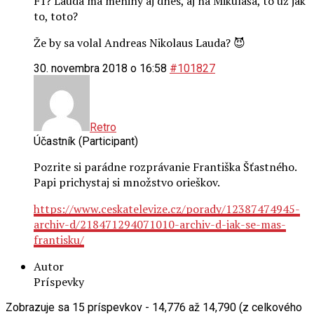
F1? Lauda má meniny aj dnes, aj na Mikuláša, to už jak
to, toto?
Že by sa volal Andreas Nikolaus Lauda? 😈
30. novembra 2018 o 16:58
#101827
Retro
Účastník (Participant)
Pozrite si parádne rozprávanie Františka Šťastného.
Papi prichystaj si množstvo orieškov.
https://www.ceskatelevize.cz/porady/12387474945-
archiv-d/218471294071010-archiv-d-jak-se-mas-
frantisku/
Autor
Príspevky
Zobrazuje sa 15 príspevkov - 14,776 až 14,790 (z celkového