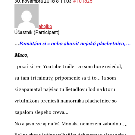
30. novembra 2018 o 11:03
#101825
ahojko
Účastník (Participant)
…
Pamätám si z neho akurát nejakú plachetnicu, …
Maco,
pozri si ten Youtube trailer co som hore uviedol,
su tam tri minuty, pripomenie sa ti to… Ja som
si zapamatal najviac tu lietadlovu lod na ktoru
vrtulnikom preniesli namornika plachetnice so
zapalom slepeho creva…
No a jasneze aj na VC Monaka nemozem zabudnut,,,
Bol to skoro jediny velkofilm dabovany v slovencine,