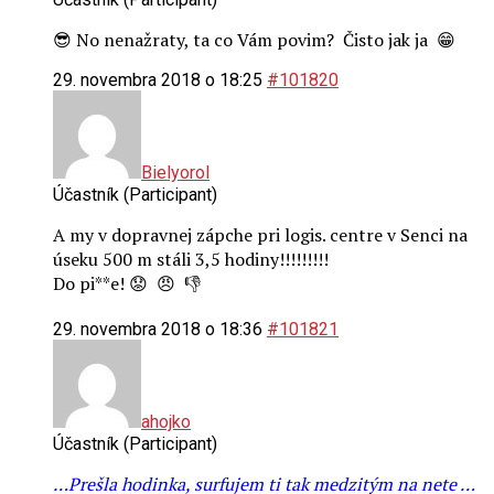
😎 No nenažraty, ta co Vám povim? Čisto jak ja 😁
29. novembra 2018 o 18:25
#101820
Bielyorol
Účastník (Participant)
A my v dopravnej zápche pri logis. centre v Senci na
úseku 500 m stáli 3,5 hodiny!!!!!!!!!
Do pi**e! 😟 😠 👎
29. novembra 2018 o 18:36
#101821
ahojko
Účastník (Participant)
…Prešla hodinka, surfujem ti tak medzitým na nete …