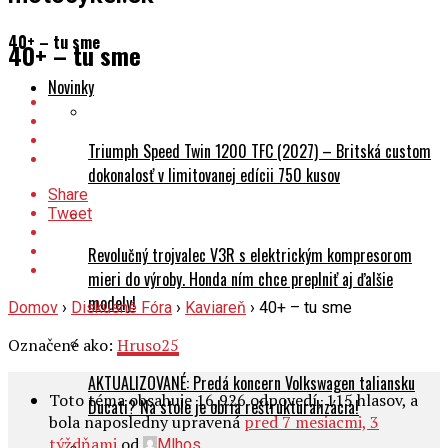
40+ – tu sme
40+ – tu sme
Novinky
Triumph Speed Twin 1200 TFC (2027) – Britská custom
dokonalosť v limitovanej edícii 750 kusov
Share
Tweet
Revolučný trojvalec V3R s elektrickým kompresorom
mieri do výroby. Honda ním chce preplniť aj ďalšie
modely!
Domov
›
Diskusné Fóra
›
Kaviareň
›
40+ – tu sme
Označené ako:
Hruso25
AKTUALIZOVANÉ: Predá koncern Volkswagen taliansku
Toto téma obsahuje 16,926 odpovedí, 115 hlasov, a
Ducati? Na stole je obria reštrukturalizácia!
bola naposledny upravená
pred 7 mesiacmi, 3
týždňami
od
.
Mlhos