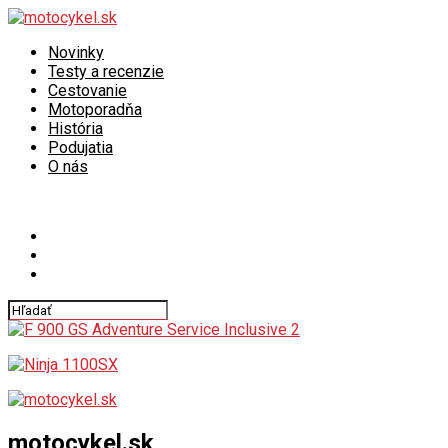
Novinky
Testy a recenzie
Cestovanie
Motoporadňa
História
Podujatia
O nás
Connect with us
motocykel.sk