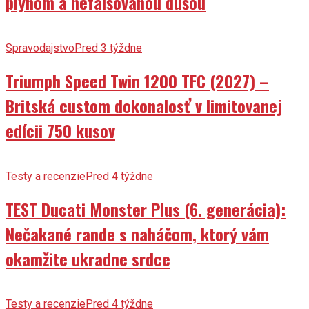
plynom a nefalšovanou dušou
Spravodajstvo
Pred 3 týždne
Triumph Speed Twin 1200 TFC (2027) –
Britská custom dokonalosť v limitovanej
edícii 750 kusov
Testy a recenzie
Pred 4 týždne
TEST Ducati Monster Plus (6. generácia):
Nečakané rande s naháčom, ktorý vám
okamžite ukradne srdce
Testy a recenzie
Pred 4 týždne