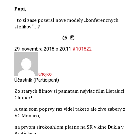
Papi,
to si zase pozeral nove modely „konferencnych
stolikov“…?
😈 😇
29. novembra 2018 o 20:11
#101822
ahojko
Účastník (Participant)
Zo starych filmov si pamatam najviac film Lietajuci
Clipper!
A tam som poprvy raz videl taketo ale zive zabery z
VC Monaco,
na prvom sirokouhlom platne na SK v kine Dukla v
Bratislave.