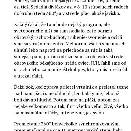
Hala vysoká vnútri nejakých 20-25 metrov, priemer
asi tiež. Sedadlá divíákov asi v 8-10 stúpajúcich radoch
do kruhu (teda 360°) a v strede pľac, akože javisko.
Každý čakal, že tam bude nejaký program, ale
svetoborného ništ sa tam nedialo, zato odrazu
obrovský rachot-buchot, trúbenie-zvonenie a ocitli
sme sa v rušnom centre Melbornu, všetci sme museli
uhnúť, lebo naproti na priechode sa rútila taká
silnejšia pani, potom odrazu sme sa objavili v strede
obrovského békajúceho stáda oviec, JUJ!, ľahli sme od
strachu lebo za nami zaštekal pes, ktorý nás preskočil
a utekal ďalej.
Ďalší šok, keď zprava priletel vrtulník a preletel tesne
nad nami, šeci sme ohluchli, len babky nie, lebo už
boli dávno hluché. Potom sme na pláži, potom zas
nejaké veľkomesto a tak, furt všetko veľmi živé, všetko
na maximálne otáčky, intenzívne, jak sviňa.
Premietanie 360° bohviekoľko synchronizovanými
premietačkami na cca 10 metrov vysokú stenu haly,