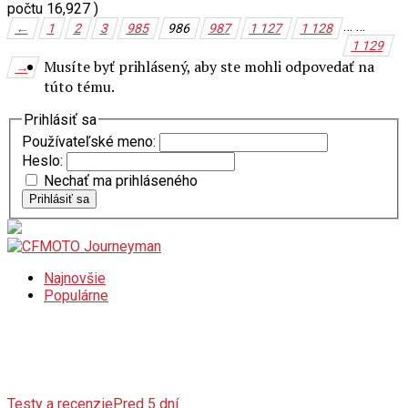
počtu 16,927 )
…
…
←
1
2
3
985
986
987
1 127
1 128
1 129
Musíte byť prihlásený, aby ste mohli odpovedať na
→
túto tému.
Prihlásiť sa
Používateľské meno:
Heslo:
Nechať ma prihláseného
Prihlásiť sa
Najnovšie
Populárne
Testy a recenzie
Pred 5 dní