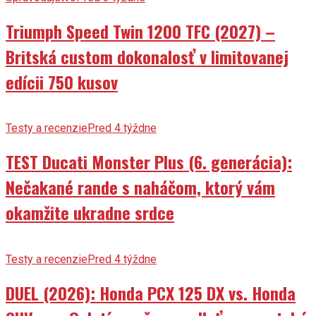
Triumph Speed Twin 1200 TFC (2027) –
Britská custom dokonalosť v limitovanej
edícii 750 kusov
Testy a recenzie
Pred 4 týždne
TEST Ducati Monster Plus (6. generácia):
Nečakané rande s naháčom, ktorý vám
okamžite ukradne srdce
Testy a recenzie
Pred 4 týždne
DUEL (2026): Honda PCX 125 DX vs. Honda