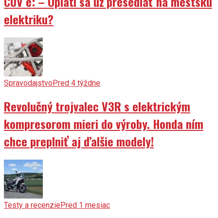
CUV e: – Oplatí sa už presedlať na mestskú
elektriku?
Spravodajstvo
Pred 4 týždne
Revolučný trojvalec V3R s elektrickým
kompresorom mieri do výroby. Honda ním
chce preplniť aj ďalšie modely!
Testy a recenzie
Pred 1 mesiac