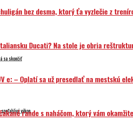
uligán bez desma, ktorý ťa vyzlečie z trenír
liansku Ducati? Na stole je obria reštruktur
á sa skončiť
V e: – Oplatí sa už presedlať na mestskú ele
 spoľahlivý výkon
Nečakané rande s naháčom, ktorý vám okamžit