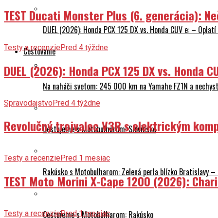
TEST Ducati Monster Plus (6. generácia): 
DUEL (2026): Honda PCX 125 DX vs. Honda CUV e: – Oplatí 
Testy a recenzie
Pred 4 týždne
Cestovanie
DUEL (2026): Honda PCX 125 DX vs. Honda CU
Na naháči svetom: 245 000 km na Yamahe FZ1N a nechyst
Spravodajstvo
Pred 4 týždne
Revolučný trojvalec V3R s elektrickým komp
Cestujeme s Motobulharom: Slovinsko
Testy a recenzie
Pred 1 mesiac
Rakúsko s Motobulharom: Zelená perla blízko Bratislavy –
TEST Moto Morini X-Cape 1200 (2026): Char
Cestujeme s Motobulharom: Rakúsko
Testy a recenzie
Pred 1 mesiac