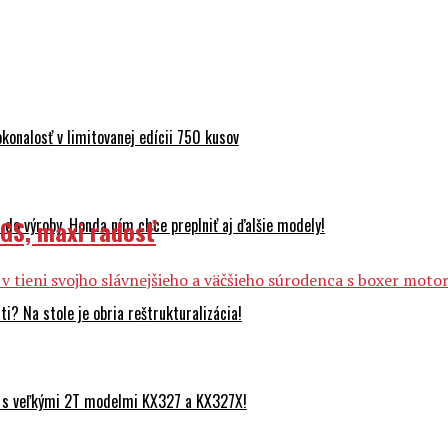
onalosť v limitovanej edícii 750 kusov
GS, maxi radosť
do výroby. Honda ním chce preplniť aj ďalšie modely!
v tieni svojho slávnejšieho a väčšieho súrodenca s boxer motor
? Na stole je obria reštrukturalizácia!
 s veľkými 2T modelmi KX327 a KX327X!