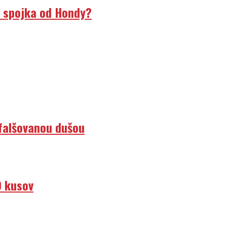
á spojka od Hondy?
efalšovanou dušou
0 kusov