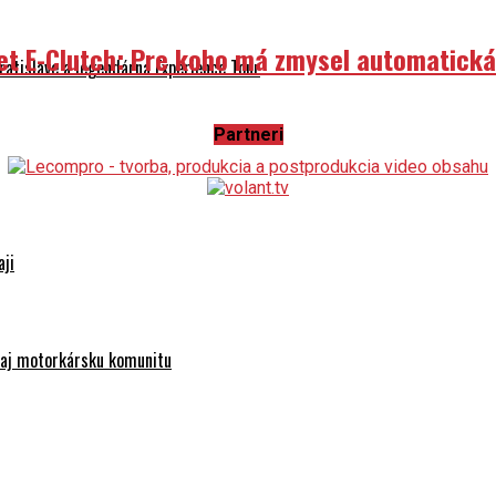
et E-Clutch: Pre koho má zmysel automatick
atislave a legendárna Experience Tour
Partneri
aji
e aj motorkársku komunitu