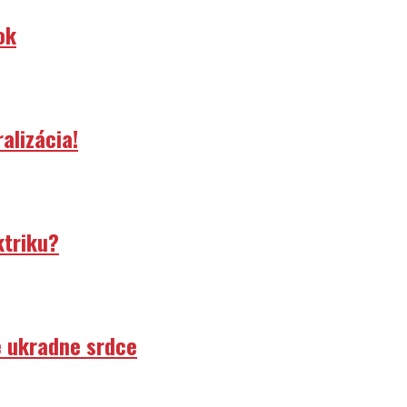
ok
alizácia!
ktriku?
e ukradne srdce