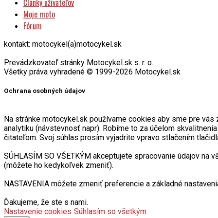
Články užívateľov
Moje moto
Fórum
kontakt: motocykel(a)motocykel.sk
Prevádzkovateľ stránky Motocykel.sk s. r. o.
Všetky práva vyhradené © 1999-2026 Motocykel.sk
Ochrana osobných údajov
Na stránke motocykel.sk používame cookies aby sme pre vás zabe
analytiku (návstevnosť napr). Robíme to za účelom skvalitneni
čitateľom. Svoj súhlas prosím vyjadrite vpravo stlačením tlačidl
SÚHLASÍM SO VŠETKÝM akceptujete spracovanie údajov na všetk
(môžete ho kedykoľvek zmeniť).
NASTAVENIA môžete zmeniť preferencie a základné nastavenia
Ďakujeme, že ste s nami.
Nastavenie cookies
Súhlasím so všetkým