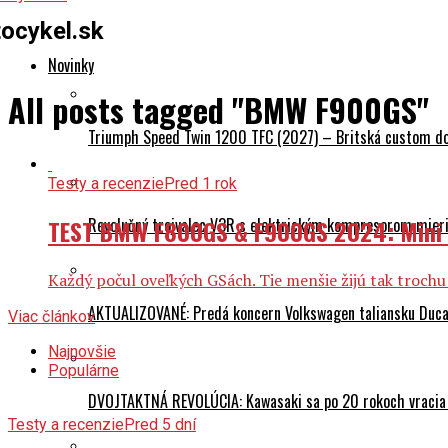
ocykel.sk
Novinky
All posts tagged "BMW F900GS"
Triumph Speed Twin 1200 TFC (2027) – Britská custom dok
Testy a recenzie
Pred 1 rok
TEST BMW F800GS & F900GS 2024: Mini 
Revolučný trojvalec V3R s elektrickým kompresorom mieri 
Každý počul oveľkých GSách. Tie menšie žijú tak trochu 
AKTUALIZOVANÉ: Predá koncern Volkswagen taliansku Ducati
Viac článkov
Najnovšie
Populárne
DVOJTAKTNÁ REVOLÚCIA: Kawasaki sa po 20 rokoch vracia
Testy a recenzie
Pred 5 dní