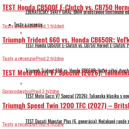
TEST Honda CB500F E-Clutch vs. CB750 Horn
ZBERATEĽSKÝ SVÄTÝ GRÁL: BMW predstavuje limitovanú edí
Testy a recenzie
Testy a recenzie
Pred 1 týždeň
Triumph Trident 660 vs. Honda CB650R: Veľk
TEST Honda CB500F E-Clutch vs. CB750 Hornet E-Clutch: 
Testy a recenzie
Pred 2 týždne
Triumph Trident 660 vs. Honda CB650R: Veľký súboj dvoch 
TEST Moto Guzzi V7 Special (2026): Talians
Spravodajstvo
Pred 3 týždne
TEST Moto Guzzi V7 Special (2026): Talianska klasika s n
Triumph Speed Twin 1200 TFC (2027) – Brits
TEST Ducati Monster Plus (6. generácia): Nečakané rande
Testy a recenzie
Pred 4 týždne