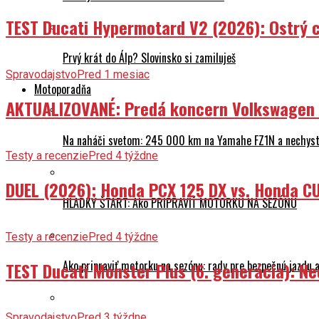
TEST Ducati Hypermotard V2 (2026): Ostrý ch
Prvý krát do Álp? Slovinsko si zamiluješ
Spravodajstvo
Pred 1 mesiac
Motoporadňa
AKTUALIZOVANÉ: Predá koncern Volkswagen ta
Na naháči svetom: 245 000 km na Yamahe FZ1N a nechyst
Testy a recenzie
Pred 4 týždne
DUEL (2026): Honda PCX 125 DX vs. Honda CU
HLADKÝ ŠTART: Ako PRIPRAVIŤ MOTORKU NA SEZÓNU
Testy a recenzie
Pred 4 týždne
Ako pripraviť motorku na sezónu: rady pre bezpečnú jazdu a
TEST Ducati Monster Plus (6. generácia): 
Spravodajstvo
Pred 3 týždne