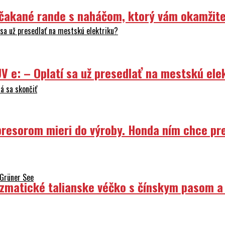
Nečakané rande s naháčom, ktorý vám okamžit
sa už presedlať na mestskú elektriku?
V e: – Oplatí sa už presedlať na mestskú ele
á sa skončiť
resorom mieri do výroby. Honda ním chce prep
 Grüner See
izmatické talianske véčko s čínskym pasom a