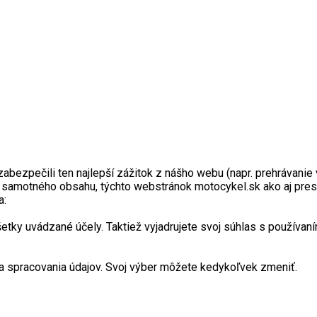
zpečili ten najlepší zážitok z nášho webu (napr. prehrávanie vi
a samotného obsahu, týchto webstránok motocykel.sk ako aj pres
a:
y uvádzané účely. Taktiež vyjadrujete svoj súhlas s používaním
 spracovania údajov. Svoj výber môžete kedykoľvek zmeniť.