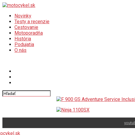
Novinky
Testy a recenzie
Cestovanie
Motoporadňa
História
Podujatia
O nás
Connect with us
youtu