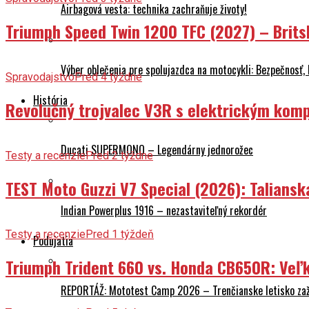
Airbagová vesta: technika zachraňuje životy!
Triumph Speed Twin 1200 TFC (2027) – Brits
Výber oblečenia pre spolujazdca na motocykli: Bezpečnosť,
Spravodajstvo
Pred 4 týždne
História
Revolučný trojvalec V3R s elektrickým komp
Ducati SUPERMONO – Legendárny jednorožec
Testy a recenzie
Pred 2 týždne
TEST Moto Guzzi V7 Special (2026): Talians
Indian Powerplus 1916 – nezastaviteľný rekordér
Testy a recenzie
Pred 1 týždeň
Podujatia
Triumph Trident 660 vs. Honda CB650R: Veľk
REPORTÁŽ: Mototest Camp 2026 – Trenčianske letisko zaž