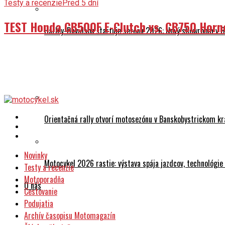
Testy a recenzie
Pred 5 dní
TEST Honda CB500F E-Clutch vs. CB750 Horn
Harley-Davidson štartuje sezónu 2026: Nový showroom v Br
CFMOTO MISSION MT 2026 už 9. mája
Orientačná rally otvorí motosezónu v Banskobystrickom kr
Novinky
Motocykel 2026 rastie: výstava spája jazdcov, technológi
Testy a recenzie
Motoporadňa
O nás
Cestovanie
Podujatia
Archív časopisu Motomagazín