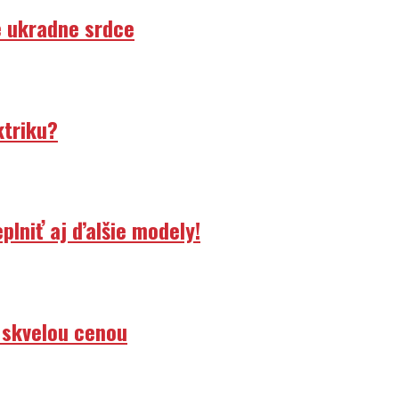
e ukradne srdce
ktriku?
lniť aj ďalšie modely!
 skvelou cenou