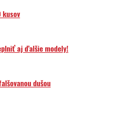
0 kusov
lniť aj ďalšie modely!
efalšovanou dušou