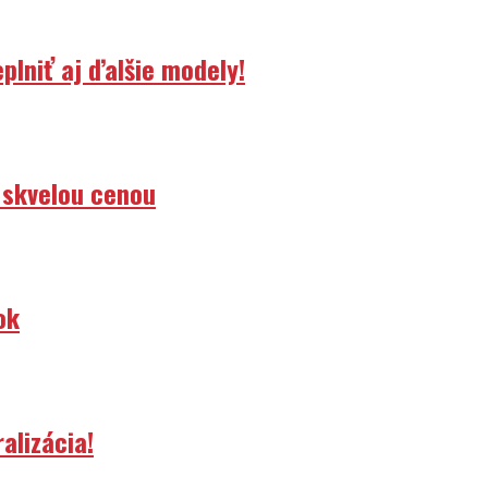
lniť aj ďalšie modely!
 skvelou cenou
ok
alizácia!