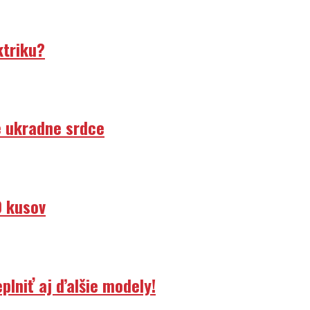
ktriku?
e ukradne srdce
0 kusov
lniť aj ďalšie modely!