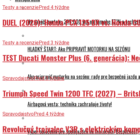
Testy a recenzie
Pred 4 týždne
DUEL (2026): Honda PCX 125 DX vs. Honda CU
Na naháči svetom: 245 000 km na Yamahe FZ1N a nechyst
Testy a recenzie
Pred 3 týždne
HLADKÝ ŠTART: Ako PRIPRAVIŤ MOTORKU NA SEZÓNU
TEST Ducati Monster Plus (6. generácia): 
Ako pripraviť motorku na sezónu: rady pre bezpečnú jazdu a
Spravodajstvo
Pred 3 týždne
Triumph Speed Twin 1200 TFC (2027) – Brits
Airbagová vesta: technika zachraňuje životy!
Spravodajstvo
Pred 4 týždne
Revolučný trojvalec V3R s elektrickým komp
Výber oblečenia pre spolujazdca na motocykli: Bezpečnosť,