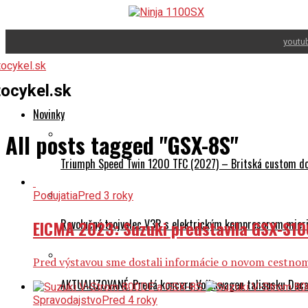
youtu
ocykel.sk
Novinky
All posts tagged "GSX-8S"
Triumph Speed Twin 1200 TFC (2027) – Britská custom dok
Podujatia
Pred 3 roky
EICMA 2023: Suzuki predstavila GSX-S1
Revolučný trojvalec V3R s elektrickým kompresorom mieri 
Pred výstavou sme dostali informácie o novom cestnom V
AKTUALIZOVANÉ: Predá koncern Volkswagen taliansku Ducati
Spravodajstvo
Pred 4 roky