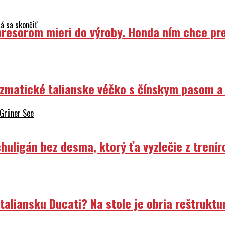
á sa skončiť
resorom mieri do výroby. Honda ním chce prep
izmatické talianske véčko s čínskym pasom a
 Grüner See
uligán bez desma, ktorý ťa vyzlečie z trenír
liansku Ducati? Na stole je obria reštruktur