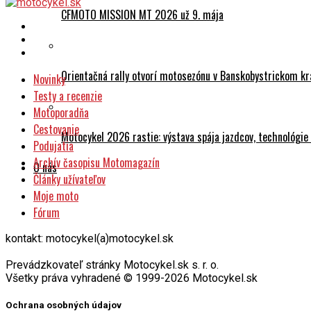
CFMOTO MISSION MT 2026 už 9. mája
Orientačná rally otvorí motosezónu v Banskobystrickom kr
Novinky
Testy a recenzie
Motoporadňa
Cestovanie
Motocykel 2026 rastie: výstava spája jazdcov, technológi
Podujatia
Archív časopisu Motomagazín
O nás
Články užívateľov
Moje moto
Fórum
kontakt: motocykel(a)motocykel.sk
Prevádzkovateľ stránky Motocykel.sk s. r. o.
Všetky práva vyhradené © 1999-2026 Motocykel.sk
Ochrana osobných údajov