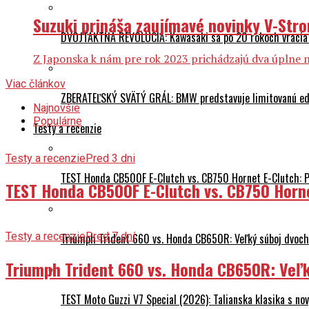
Suzuki prináša zaujímavé novinky V-Str
DVOJTAKTNÁ REVOLÚCIA: Kawasaki sa po 20 rokoch vracia
Z Japonska k nám pre rok 2023 prichádzajú dva úplne no
Viac článkov
ZBERATEĽSKÝ SVÄTÝ GRÁL: BMW predstavuje limitovanú edí
Najnovšie
Populárne
Testy a recenzie
Testy a recenzie
Pred 3 dni
TEST Honda CB500F E-Clutch vs. CB750 Hornet E-Clutch: 
TEST Honda CB500F E-Clutch vs. CB750 Horn
Testy a recenzie
Pred 7 dní
Triumph Trident 660 vs. Honda CB650R: Veľký súboj dvoch 
Triumph Trident 660 vs. Honda CB650R: Veľk
TEST Moto Guzzi V7 Special (2026): Talianska klasika s n