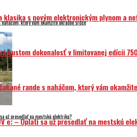
ka klasika s novým elektronickým plynom a n
 s naháčom, ktorý vám okamžite ukradne srdce
ká custom dokonalosť v limitovanej edícii 75
Nečakané rande s naháčom, ktorý vám okamžit
sa už presedlať na mestskú elektriku?
V e: – Oplatí sa už presedlať na mestskú ele