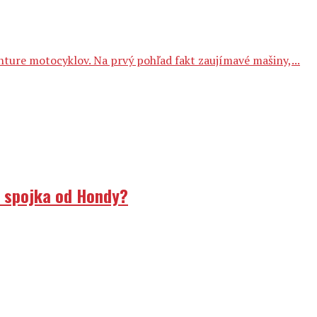
nture motocyklov. Na prvý pohľad fakt zaujímavé mašiny,...
á spojka od Hondy?