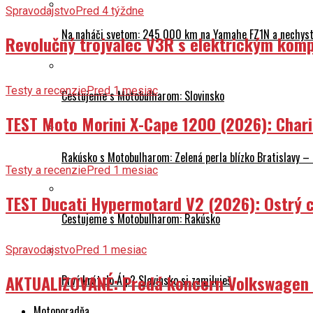
Spravodajstvo
Pred 4 týždne
Na naháči svetom: 245 000 km na Yamahe FZ1N a nechyst
Revolučný trojvalec V3R s elektrickým komp
Testy a recenzie
Pred 1 mesiac
Cestujeme s Motobulharom: Slovinsko
TEST Moto Morini X-Cape 1200 (2026): Char
Rakúsko s Motobulharom: Zelená perla blízko Bratislavy –
Testy a recenzie
Pred 1 mesiac
TEST Ducati Hypermotard V2 (2026): Ostrý ch
Cestujeme s Motobulharom: Rakúsko
Spravodajstvo
Pred 1 mesiac
AKTUALIZOVANÉ: Predá koncern Volkswagen ta
Prvý krát do Álp? Slovinsko si zamiluješ
Motoporadňa