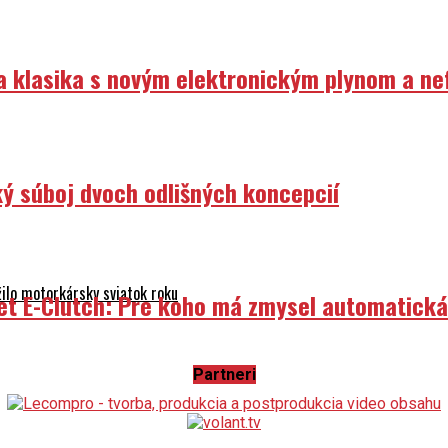
ka klasika s novým elektronickým plynom a n
ý súboj dvoch odlišných koncepcií
ilo motorkársky sviatok roku
et E-Clutch: Pre koho má zmysel automatick
Partneri
atislave a legendárna Experience Tour