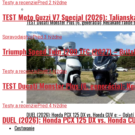
Testy a recenzie
Pred 2 týždne
TEST Moto Guzzi V7 Special (2026): Talians
TEST Ducati Monster Plus (6. generácia): Nečakané rande
Spravodajstvo
Pred 3 týždne
Triumph Speed Twin 1200 TFC (2027) – Brits
Testy a recenzie
Pred 3 týždne
TEST Ducati Monster Plus (6. generácia): 
Testy a recenzie
Pred 4 týždne
DUEL (2026): Honda PCX 125 DX vs. Honda CUV e: – Oplatí 
DUEL (2026): Honda PCX 125 DX vs. Honda CU
Cestovanie