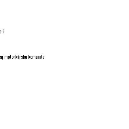
aji
e aj motorkársku komunitu