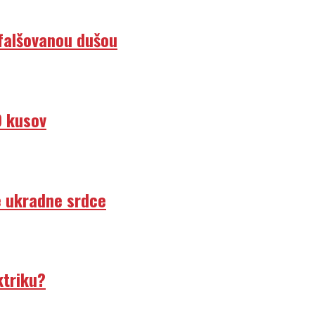
efalšovanou dušou
0 kusov
e ukradne srdce
ktriku?