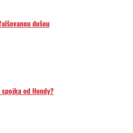
efalšovanou dušou
á spojka od Hondy?