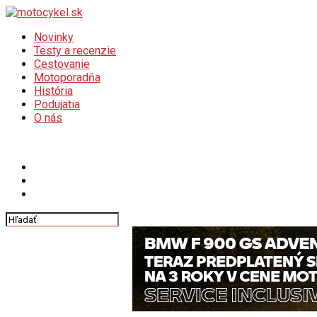
Novinky
Testy a recenzie
Cestovanie
Motoporadňa
História
Podujatia
O nás
Connect with us