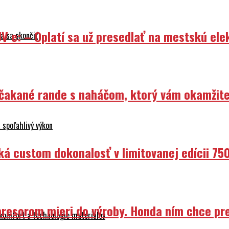
V e: – Oplatí sa už presedlať na mestskú ele
á sa skončiť
Nečakané rande s naháčom, ktorý vám okamžit
 spoľahlivý výkon
ká custom dokonalosť v limitovanej edícii 75
resorom mieri do výroby. Honda ním chce prep
 komfort a technológie materiálov