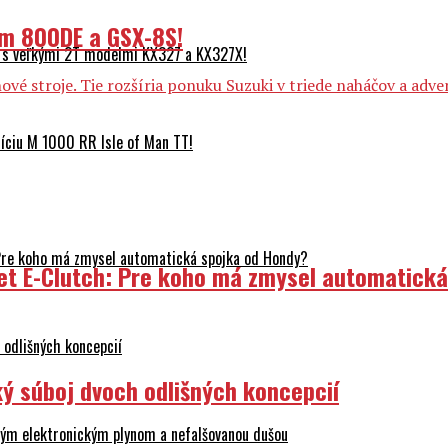
om 800DE a GSX-8S!
 s veľkými 2T modelmi KX327 a KX327X!
vé stroje. Tie rozšíria ponuku Suzuki v triede naháčov a adve
ciu M 1000 RR Isle of Man TT!
Pre koho má zmysel automatická spojka od Hondy?
et E-Clutch: Pre koho má zmysel automatick
odlišných koncepcií
ý súboj dvoch odlišných koncepcií
ovým elektronickým plynom a nefalšovanou dušou